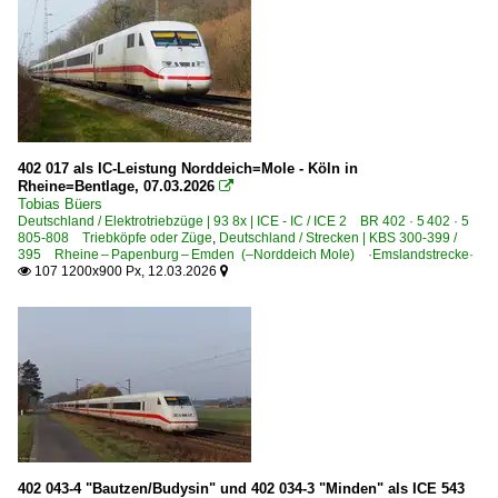
Lichtsignale
Dampfloks
BR 78.0-5 DB 078 · DR 78.1 preuß. T18
Detailfotos
402 017 als IC-Leistung Norddeich=Mole - Köln in
Rheine=Bentlage, 07.03.2026

Anschriften, Logos
Tobias Büers
Deutschland / Elektrotriebzüge | 93 8x | ICE - IC / ICE 2 BR 402 · 5 402 · 5
Drehgestelle
805-808 Triebköpfe oder Züge
,
Deutschland / Strecken | KBS 300-399 /
395 Rheine – Papenburg – Emden (–Norddeich Mole) ·Emslandstrecke·
Kupplungen
107 1200x900 Px, 12.03.2026


Stromabnehmer
Dieselloks | 92 80
1 212 BR 212 DB V 100.20
1 218 BR 218
Dieselloks | bis 100 km/h | 98 80
402 043-4 "Bautzen/Budysin" und 402 034-3 "Minden" als ICE 543