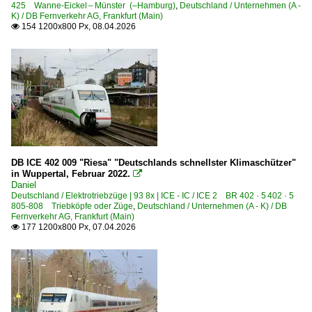
425 Wanne-Eickel – Münster (–Hamburg)
,
Deutschland / Unternehmen (A -
München Hauptbahnhof ·MH·
K) / DB Fernverkehr AG, Frankfurt (Main)
154 1200x800 Px, 08.04.2026

Naumburg (Saale) Hbf ·UNM·
Neustrelitz
Nürnberg Hbf ·NN·
Ochsenfurt
Offenburg
Oldenburg
Osnabrück
DB ICE 402 009 "Riesa" "Deutschlands schnellster Klimaschützer"
in Wuppertal, Februar 2022.

Ostseebad Binz
Daniel
Deutschland / Elektrotriebzüge | 93 8x | ICE - IC / ICE 2 BR 402 · 5 402 · 5
Porta Westfalica
805-808 Triebköpfe oder Züge
,
Deutschland / Unternehmen (A - K) / DB
Fernverkehr AG, Frankfurt (Main)
177 1200x800 Px, 07.04.2026

Bahnhöfe (R - Z)
Radbruch
Rathenow
Rheda-Wiedenbrück