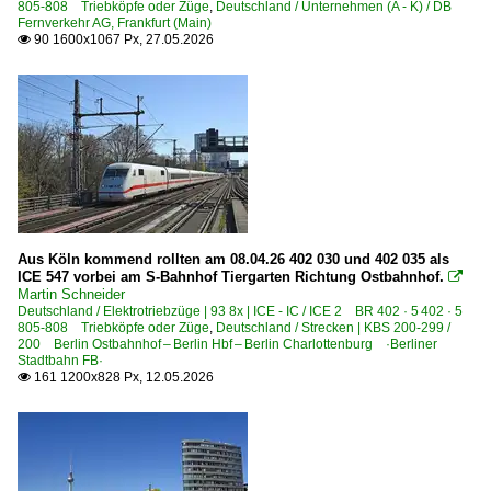
Bielefeld
805-808 Triebköpfe oder Züge
,
Deutschland / Unternehmen (A - K) / DB
Fernverkehr AG, Frankfurt (Main)
Bienenbüttel
90 1600x1067 Px, 27.05.2026

Bitterfeld
Bochum Hbf ·EBO·
Bonn
Bremen Hbf ·HB·
Burgkemnitz
Büttgen
Celle
Aus Köln kommend rollten am 08.04.26 402 030 und 402 035 als
ICE 547 vorbei am S-Bahnhof Tiergarten Richtung Ostbahnhof.

Darmstadt Hbf ·FD·
Martin Schneider
Deutschland / Elektrotriebzüge | 93 8x | ICE - IC / ICE 2 BR 402 · 5 402 · 5
Dedensen-Gümmer
805-808 Triebköpfe oder Züge
,
Deutschland / Strecken | KBS 200-299 /
200 Berlin Ostbahnhof – Berlin Hbf – Berlin Charlottenburg ·Berliner
Donauwörth
Stadtbahn FB·
161 1200x828 Px, 12.05.2026

Dortmund Hbf ·EDO·
Dresden Hbf ·DH·
Duisburg Hbf ·EDG·
Düsseldorf Hbf ·KD·