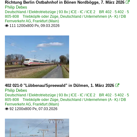
Richtung Berlin Ostbahnhof in Bönen Nordbögge, 7. März 2026
3 361 DB 261 DB V 60 altrot/ozeanblau-beige

Philip Debes
Deutschland / Elektrotriebzüge | 93 8x | ICE - IC / ICE 2 BR 402 · 5 402 · 5
805-808 Triebköpfe oder Züge
Dieseltriebzüge | 95 80
,
Deutschland / Unternehmen (A - K) / DB
Fernverkehr AG, Frankfurt (Main)
111 1200x800 Px, 09.03.2026

0 620 BR 620 ·Coradia Lint 81·
0 628 BR 628 · 928 · BR 629
0 644 BR 644 ·Talent·
0 648 BR 648 ·Coradia Lint 41· Private
E-Loks | Drehstrom | 91 80
6 101 BR 101
402 021-0 "Lübbenau/Spreewald" in Dülmen, 1. März 2026

6 101 BR 101 Lokportraits
Philip Debes
Deutschland / Elektrotriebzüge | 93 8x | ICE - IC / ICE 2 BR 402 · 5 402 · 5
6 101 BR 101 Werbeloks
805-808 Triebköpfe oder Züge
,
Deutschland / Unternehmen (A - K) / DB
6 120 BR 120.1
Fernverkehr AG, Frankfurt (Main)
92 1200x800 Px, 07.03.2026

6 145 BR 145 ·Traxx AC· Private
6 146 BR 146 ·Traxx AC1/2·
6 146 BR 146 ·Traxx AC1/2· Lokportraits