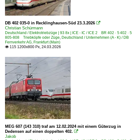
Rheine
Rheydt
Rostock Hbf ·WR·
DB 402 035-0 in Recklinghausen-Süd 23.3.2026

Saarbrücken Hbf ·SSH·
Christian Schürmann
Deutschland / Elektrotriebzüge | 93 8x | ICE - IC / ICE 2 BR 402 · 5 402 · 5
Salzbergen
805-808 Triebköpfe oder Züge
,
Deutschland / Unternehmen (A - K) / DB
Fernverkehr AG, Frankfurt (Main)
Schkopau
115 1200x800 Px, 24.03.2026

Sechtem
Solingen Hbf (ehemals Ohligs) ·KSO·
Steinbach am Wald
Stendal Hbf ·LS·
Straubing
Trier Hbf
Uelzen (Hundertwasser-Bahnhof)
Unna
MEG 607 (143 310) traf am 12.02.2024 mit einem Güterzug in
Vöhrum
Dedensen auf einen doppelten 402.

Wanne-Eickel Hbf
Jakob