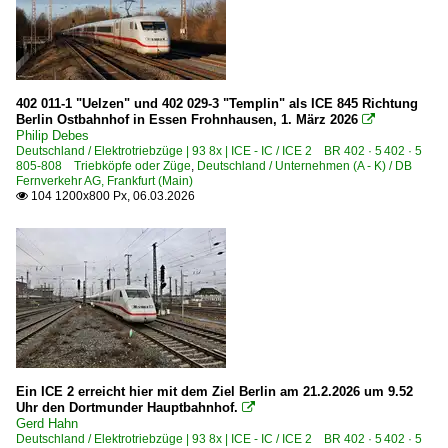
6 146 BR 146.5 ·Traxx AC2· IC
6 152 BR 152 ·ES 64 F·
6 182 BR 182 ·ES 64 U2·
6 182 BR 182 ·ES 64 U2· Private
402 011-1 "Uelzen" und 402 029-3 "Templin" als ICE 845 Richtung
Berlin Ostbahnhof in Essen Frohnhausen, 1. März 2026

6 185 BR 185 ·Traxx AC1/2· Lokportaits
Philip Debes
Deutschland / Elektrotriebzüge | 93 8x | ICE - IC / ICE 2 BR 402 · 5 402 · 5
6 186 BR 186 ·Traxx MS2e·
805-808 Triebköpfe oder Züge
,
Deutschland / Unternehmen (A - K) / DB
Fernverkehr AG, Frankfurt (Main)
6 193 BR 193 ·Vectron AC/MS·
104 1200x800 Px, 06.03.2026

E-Loks | konventionell
6 111 BR 111
6 111 BR 111 Private
6 112 BR 112.1 DR 212
6 115 BR 115 DB Fernverkehr
6 115 BR 115 Private
Ein ICE 2 erreicht hier mit dem Ziel Berlin am 21.2.2026 um 9.52
6 140 BR 140 E 40
Uhr den Dortmunder Hauptbahnhof.

Gerd Hahn
6 140 BR 140 E 40 Lokportraits
Deutschland / Elektrotriebzüge | 93 8x | ICE - IC / ICE 2 BR 402 · 5 402 · 5