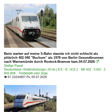
2012
Bahndienstfahrzeuge | Triebfahrzeuge
2013
5 410 BR 410.1 · 410.2 · 410.8 'ICE S, ICE R' FTZ, DB S
2014
6 182 BR 182.5 ·ES 64 U2·
2015
Bahnhöfe (A - E)
2016
2017
Aalen
2018
Allerheiligen
Beim warten auf meine S-Bahn staunte ich nicht schlecht als
2019
plötzlich 402 040 "Bochum" als 1978 von Berlin Gesundbrunnen
Altenburg
nach Warnemünde durch Rostock-Bramow kam.04.07.2026

Angermund
Stefan Pavel
2020
Deutschland / Elektrotriebzüge | 93 8x | ICE - IC / ICE 2 BR 402 · 5 402 · 5
Anklam / MV
805-808 Triebköpfe oder Züge
2020
67 1024x857 Px, 05.07.2026

Ansbach
2021
Ashausen
2022
Augsburg (sonstige)
2023
Bamberg
2024
Basel Bad Bf