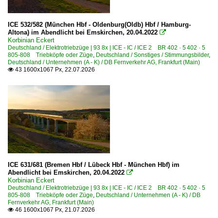
Treffen 2010
2000
ICE 532/582 (München Hbf - Oldenburg(Oldb) Hbf / Hamburg-
Altona) im Abendlicht bei Emskirchen, 20.04.2022

2010-06-12 Berlin
2000
Korbinian Eckert
2010-08-14 Hannover
Deutschland / Elektrotriebzüge | 93 8x | ICE - IC / ICE 2 BR 402 · 5 402 · 5
2001
805-808 Triebköpfe oder Züge
,
Deutschland / Sonstiges / Stimmungsbilder
,
Deutschland / Unternehmen (A - K) / DB Fernverkehr AG, Frankfurt (Main)
2002
43 1600x1067 Px, 22.07.2026
Treffen 2011

2003
2011-08-27 Hamburg
2004
2005
Belgien
2006
Elektrotriebzüge
2007
TGV PBKA ·Thalys·Eurostar· Rame 4301-4307, 4321-4322
2008
2009
ICE 631/681 (Bremen Hbf / Lübeck Hbf - München Hbf) im
Abendlicht bei Emskirchen, 20.04.2022

Deutschland
Korbinian Eckert
2010
Deutschland / Elektrotriebzüge | 93 8x | ICE - IC / ICE 2 BR 402 · 5 402 · 5
805-808 Triebköpfe oder Züge
Bahnbetriebswerke
,
Deutschland / Unternehmen (A - K) / DB
2010
Fernverkehr AG, Frankfurt (Main)
46 1600x1067 Px, 21.07.2026

Bw Berlin-Rummelsburg
2011