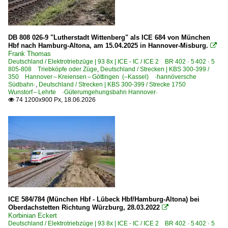
2025
Bebra
2026
Bergen (Rügen)
DB 808 026-9 "Lutherstadt Wittenberg" als ICE 684 von München
Berlin Hauptbahnhof (Lehrter Bahnhof) ·BL·
Hbf nach Hamburg-Altona, am 15.04.2025 in Hannover-Misburg.

Berlin (Sonstige)
Frank Thomas
Deutschland / Elektrotriebzüge | 93 8x | ICE - IC / ICE 2 BR 402 · 5 402 · 5
Berlin Alexanderplatz
805-808 Triebköpfe oder Züge
,
Deutschland / Strecken | KBS 300-399 /
350 Hannover – Kreiensen – Göttingen (–Kassel) ·hannöversche
Berlin Friedrichstraße
Südbahn·
,
Deutschland / Strecken | KBS 300-399 / Strecke 1750
Wunstorf – Lehrte ·Güterumgehungsbahn Hannover·
Berlin Gesundbrunnen
74 1200x900 Px, 18.06.2026

Berlin Ostbahnhof
Berlin Ostkreuz
Berlin Schönefeld Flughafen
Berlin Spandau
Berlin Südkreuz
Berlin Wannsee
ICE 584/784 (München Hbf - Lübeck Hbf/Hamburg-Altona) bei
Berlin Zoologischer Garten
Oberdachstetten Richtung Würzburg, 28.03.2022

Bernau bei Berlin
Korbinian Eckert
Deutschland / Elektrotriebzüge | 93 8x | ICE - IC / ICE 2 BR 402 · 5 402 · 5