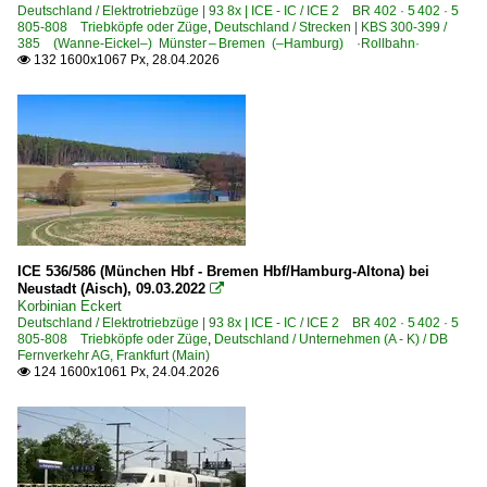
Deutschland / Elektrotriebzüge | 93 8x | ICE - IC / ICE 2 BR 402 · 5 402 · 5
805-808 Triebköpfe oder Züge
,
Deutschland / Strecken | KBS 300-399 /
Hamburg-Harburg
385 (Wanne-Eickel–) Münster – Bremen (–Hamburg) ·Rollbahn·
132 1600x1067 Px, 28.04.2026
Hamm (Westfalen)

Hannover Hbf ·HH·
Hannover Messe / Laatzen
Hochstadt/Marktzeuln
Hürth
Jüchen
Kaiserslautern Hbf ·SKL·
ICE 536/586 (München Hbf - Bremen Hbf/Hamburg-Altona) bei
Kassel-Wilhelmshöhe
Neustadt (Aisch), 09.03.2022

Korbinian Eckert
Kiel
Deutschland / Elektrotriebzüge | 93 8x | ICE - IC / ICE 2 BR 402 · 5 402 · 5
805-808 Triebköpfe oder Züge
,
Deutschland / Unternehmen (A - K) / DB
Kleinenbroich
Fernverkehr AG, Frankfurt (Main)
124 1600x1061 Px, 24.04.2026

Köln Hbf ·KK·
Köln (sonstige)
Köln Messe Deutz
Köln/Bonn Flughafen