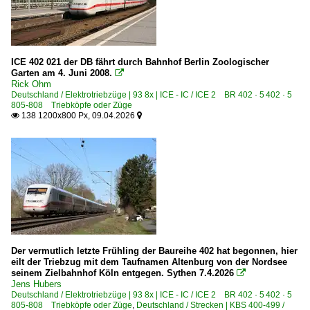
Korschenbroich
Kronach
Küps
ICE 402 021 der DB fährt durch Bahnhof Berlin Zoologischer
Garten am 4. Juni 2008.

Bahnhöfe (L - Q)
Rick Ohm
Deutschland / Elektrotriebzüge | 93 8x | ICE - IC / ICE 2 BR 402 · 5 402 · 5
Lehrte
805-808 Triebköpfe oder Züge
138 1200x800 Px, 09.04.2026


Leipzig Hbf ·LL·
Lübeck Hbf ·AL·
Ludwigslust
Magdeburg (sonstige)
Magdeburg-Sudenburg
Mannheim Hbf ·RM·
Marienborn
Der vermutlich letzte Frühling der Baureihe 402 hat begonnen, hier
eilt der Triebzug mit dem Taufnamen Altenburg von der Nordsee
Minden (Westfalen)
seinem Zielbahnhof Köln entgegen. Sythen 7.4.2026

Jens Hubers
Mönchengladbach (alle)
Deutschland / Elektrotriebzüge | 93 8x | ICE - IC / ICE 2 BR 402 · 5 402 · 5
Müllheim (Baden)
805-808 Triebköpfe oder Züge
,
Deutschland / Strecken | KBS 400-499 /