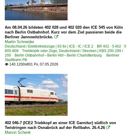
Düsseldorf (sonstige)
Eichenberg
Eisenach
Am 08.04.26 bildeten 402 028 und 402 020 den ICE 545 von Köln
Eschwege West
nach Berlin Ostbahnhof. Kurz vor dem Ziel passieren beide die
Berliner Jannowitzbrücke.

Essen Hbf ·EE·
Martin Schneider
Deutschland / Elektrotriebzüge | 93 8x | ICE - IC / ICE 2 BR 402 · 5 402 · 5
805-808 Triebköpfe oder Züge
,
Deutschland / Strecken | KBS 200-299 /
Bahnhöfe (F - K)
200 Berlin Ostbahnhof – Berlin Hbf – Berlin Charlottenburg ·Berliner
Stadtbahn FB·
Fulda
140 1200x801 Px, 07.05.2026

Göttingen
Greifswald
Grevenbroich
Hagen
Halle (Saale) Hbf ·LH·
Hamburg Hbf ·AH·
402 046-7 (ICE2 Triebkopf an einer ICE Garnitur) südlich von
Hamburg (sonstige)
Twistringen nach Osnabrück auf der Rollbahn. 26.4.26

Marvin Schenk
Hamburg-Altona