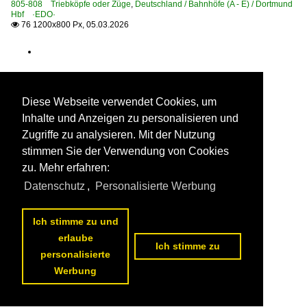
805-808 Triebköpfe oder Züge
,
Deutschland / Bahnhöfe (A - E) / Dortmund
6 143 BR 143 DR 243
Hbf ·EDO·
76 1200x800 Px, 05.03.2026

6 143 BR 143 DR 243 Private
6 151 BR 151
6 155 BR 155 DR 250 'Energiecontainer'
Diese Webseite verwendet Cookies, um
Elektrotriebzüge | 93 8x | ICE - IC
Inhalte und Anzeigen zu personalisieren und
ICE 1 BR 401 · 5 401 · 5 801-804 ganze Züge
Zugriffe zu analysieren. Mit der Nutzung
ICE 1 BR 401 · 5 401 · 5 801-804 Triebköpfe oder Züge
stimmen Sie der Verwendung von Cookies
ICE 2 BR 808 · 5 808 Steuerwagen
zu. Mehr erfahren:
ICE 3 BR 403 · 5 403
Datenschutz
,
Personalisierte Werbung
ICE 3 BR 407 · 5 407 ·Velaro D·
Ich stimme zu und
ICE 3 M BR 406 · 5 406
erlaube
ICE 4 BR 412 · x 412 · x 812
Ich stimme zu
personalisierte
ICE T BR 411 · 5 411
Werbung
ICE T BR 415 · 5 415
ICE Inneneinrichtung