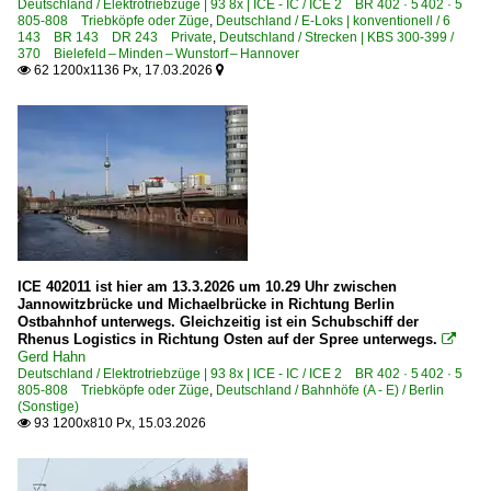
Deutschland / Elektrotriebzüge | 93 8x | ICE - IC / ICE 2 BR 402 · 5 402 · 5
Warnemünde
805-808 Triebköpfe oder Züge
,
Deutschland / E-Loks | konventionell / 6
143 BR 143 DR 243 Private
,
Deutschland / Strecken | KBS 300-399 /
Wefensleben
370 Bielefeld – Minden – Wunstorf – Hannover
62 1200x1136 Px, 17.03.2026


Winsen (Luhe)
Wolfsburg Hbf ·HWOB·
Wunstorf
Wuppertal Hbf ·KW·
Wuppertal (alle Bahnhöfe)
Würzburg
Würzburg Hbf ·NWH·
ICE 402011 ist hier am 13.3.2026 um 10.29 Uhr zwischen
Jannowitzbrücke und Michaelbrücke in Richtung Berlin
Ostbahnhof unterwegs. Gleichzeitig ist ein Schubschiff der
Bahntechnische Anlagen und Kunstbauten
Rhenus Logistics in Richtung Osten auf der Spree unterwegs.

Gerd Hahn
Bahnübergänge
Deutschland / Elektrotriebzüge | 93 8x | ICE - IC / ICE 2 BR 402 · 5 402 · 5
805-808 Triebköpfe oder Züge
Brücken und Kreuzungsbauwerke
,
Deutschland / Bahnhöfe (A - E) / Berlin
(Sonstige)
Formsignale
93 1200x810 Px, 15.03.2026

Hohenzollernbrücke
Leinachtalbrücke