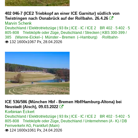
402 046-7 (ICE2 Triebkopf an einer ICE Garnitur) südlich von
Twistringen nach Osnabrück auf der Rollbahn. 26.4.26

Marvin Schenk
Deutschland / Elektrotriebzüge | 93 8x | ICE - IC / ICE 2 BR 402 · 5 402 · 5
805-808 Triebköpfe oder Züge
,
Deutschland / Strecken | KBS 300-399 /
385 (Wanne-Eickel–) Münster – Bremen (–Hamburg) ·Rollbahn·
132 1600x1067 Px, 28.04.2026

ICE 536/586 (München Hbf - Bremen Hbf/Hamburg-Altona) bei
Neustadt (Aisch), 09.03.2022

Korbinian Eckert
Deutschland / Elektrotriebzüge | 93 8x | ICE - IC / ICE 2 BR 402 · 5 402 · 5
805-808 Triebköpfe oder Züge
,
Deutschland / Unternehmen (A - K) / DB
Fernverkehr AG, Frankfurt (Main)
124 1600x1061 Px, 24.04.2026
