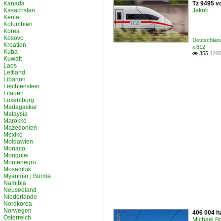
Kanada
Tz 9495 v
Kasachstan
Jakob
Kenia
Kolumbien
Korea
Kosovo
Deutschland
Kroatien
x 812
Kuba
355
1200

Kuwait
Laos
Lettland
Libanon
Liechtenstein
Litauen
Luxemburg
Madagaskar
Malaysia
Marokko
Mazedonien
Mexiko
Moldawien
Monaco
Mongolei
Montenegro
Mosambik
Myanmar | Burma
Namibia
Neuseeland
Niederlande
Nordkorea
Norwegen
406 004 h
Österreich
Michael B