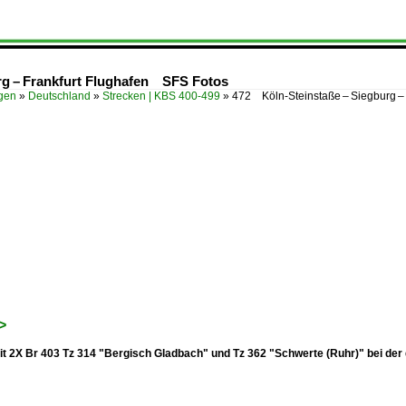
rg – Frankfurt Flughafen SFS Fotos
ügen
»
Deutschland
»
Strecken | KBS 400-499
»
472 Köln-Steinstaße – Siegburg –
>
it 2X Br 403 Tz 314 "Bergisch Gladbach" und Tz 362 "Schwerte (Ruhr)" bei der