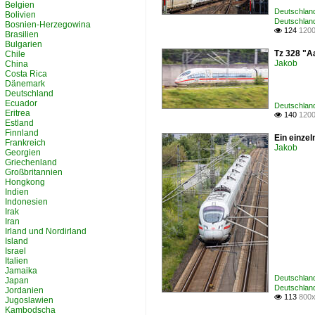
Belgien
Deutschland
Bolivien
Deutschland
Bosnien-Herzegowina
124
1200

Brasilien
Bulgarien
Tz 328 "A
Chile
Jakob
China
Costa Rica
Dänemark
Deutschland
Ecuador
Deutschland
Eritrea
140
1200

Estland
Finnland
Ein einzel
Frankreich
Jakob
Georgien
Griechenland
Großbritannien
Hongkong
Indien
Indonesien
Irak
Iran
Irland und Nordirland
Island
Israel
Italien
Jamaika
Deutschland
Japan
Deutschland
Jordanien
113
800x

Jugoslawien
Kambodscha