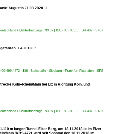
Sankt Augustin 21.03.2020

eutschland / Elektrotriebzüge | 93 8x | ICE - IC / ICE 3 BR 407 · 5 407
gefahren. 7.4.2018

 400-499 / 472 Köln-Steinstaße – Siegburg – Frankfurt Flughafen SFS
strecke Köln–Rhein/Main bei Elz in Richtung Köln, und
eutschland / Elektrotriebzüge | 93 8x | ICE - IC / ICE 3 BR 407 · 5 407
 1.110 m langen Tunnel Elzer Berg, am 18.11.2018 beim Elzer
in/Main (KBS 472), wird seit Sonntag den 18.11.2018 im