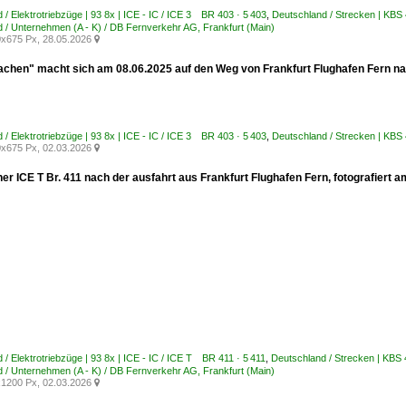
 / Elektrotriebzüge | 93 8x | ICE - IC / ICE 3 BR 403 · 5 403
,
Deutschland / Strecken | KBS
 / Unternehmen (A - K) / DB Fernverkehr AG, Frankfurt (Main)
x675 Px, 28.05.2026

achen" macht sich am 08.06.2025 auf den Weg von Frankfurt Flughafen Fern na
 / Elektrotriebzüge | 93 8x | ICE - IC / ICE 3 BR 403 · 5 403
,
Deutschland / Strecken | KBS
x675 Px, 02.03.2026

ner ICE T Br. 411 nach der ausfahrt aus Frankfurt Flughafen Fern, fotografiert 
 / Elektrotriebzüge | 93 8x | ICE - IC / ICE T BR 411 · 5 411
,
Deutschland / Strecken | KBS
 / Unternehmen (A - K) / DB Fernverkehr AG, Frankfurt (Main)
1200 Px, 02.03.2026
