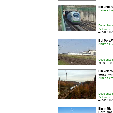
Ein unbek
Dennis Fie
Deutschland
·Velaro D·
549
1200

Bei Porz/
Andreas S
Deutschland
995
1200

Ein Velaro
verschwin
Armin Sch
Deutschland
·Velaro D·
366
1200

Ein in Ric
Berg. Nac