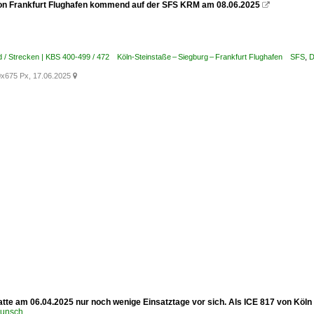
on Frankfurt Flughafen kommend auf der SFS KRM am 08.06.2025

 / Strecken | KBS 400-499 / 472 Köln-Steinstaße – Siegburg – Frankfurt Flughafen SFS
,
D
x675 Px, 17.06.2025

atte am 06.04.2025 nur noch wenige Einsatztage vor sich. Als ICE 817 von Köln
runsch