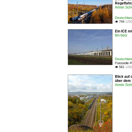
Regelfahrp
Armin Sch
Deutschland
744
1200

Ein ICE m
tim belz
Deutschland
Fotostelle 
561
1200

Blick auf
über dem 
Armin Sch