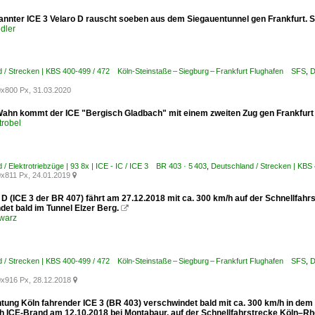
annter ICE 3 Velaro D rauscht soeben aus dem Siegauentunnel gen Frankfurt. 
dler
 / Strecken | KBS 400-499 / 472 Köln-Steinstaße – Siegburg – Frankfurt Flughafen SFS
,
D
x800 Px, 31.03.2020
Wahn kommt der ICE "Bergisch Gladbach" mit einem zweiten Zug gen Frankfurt 
trobel
 / Elektrotriebzüge | 93 8x | ICE - IC / ICE 3 BR 403 · 5 403
,
Deutschland / Strecken | KBS
x811 Px, 24.01.2019

 D (ICE 3 der BR 407) fährt am 27.12.2018 mit ca. 300 km/h auf der Schnellfahr
det bald im Tunnel Elzer Berg.

warz
 / Strecken | KBS 400-499 / 472 Köln-Steinstaße – Siegburg – Frankfurt Flughafen SFS
,
D
x916 Px, 28.12.2018

htung Köln fahrender ICE 3 (BR 403) verschwindet bald mit ca. 300 km/h in dem
h ICE-Brand am 12.10.2018 bei Montabaur, auf der Schnellfahrstrecke Köln–Rhe