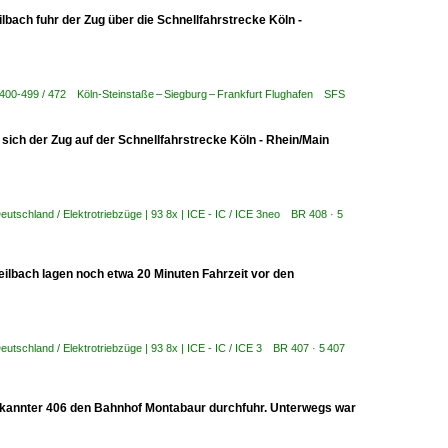
ach fuhr der Zug über die Schnellfahrstrecke Köln -
 400-499 / 472 Köln-Steinstaße – Siegburg – Frankfurt Flughafen SFS
ich der Zug auf der Schnellfahrstrecke Köln - Rhein/Main
eutschland / Elektrotriebzüge | 93 8x | ICE - IC / ICE 3neo BR 408 · 5
ilbach lagen noch etwa 20 Minuten Fahrzeit vor den
eutschland / Elektrotriebzüge | 93 8x | ICE - IC / ICE 3 BR 407 · 5 407
bekannter 406 den Bahnhof Montabaur durchfuhr. Unterwegs war