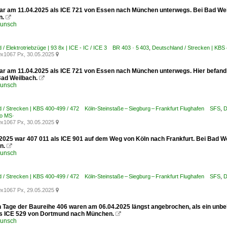
ar am 11.04.2025 als ICE 721 von Essen nach München unterwegs. Bei Bad Weilb
n.

runsch
 / Elektrotriebzüge | 93 8x | ICE - IC / ICE 3 BR 403 · 5 403
,
Deutschland / Strecken | KBS
x1067 Px, 30.05.2025

ar am 11.04.2025 als ICE 721 von Essen nach München unterwegs. Hier befand s
Bad Weilbach.

runsch
 / Strecken | KBS 400-499 / 472 Köln-Steinstaße – Siegburg – Frankfurt Flughafen SFS
,
D
o MS·
x1067 Px, 30.05.2025

2025 war 407 011 als ICE 901 auf dem Weg von Köln nach Frankfurt. Bei Bad We
en.

runsch
 / Strecken | KBS 400-499 / 472 Köln-Steinstaße – Siegburg – Frankfurt Flughafen SFS
,
D
x1067 Px, 29.05.2025

en Tage der Baureihe 406 waren am 06.04.2025 längst angebrochen, als ein un
ls ICE 529 von Dortmund nach München.

runsch