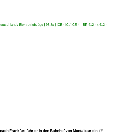
eutschland / Elektrotriebzüge | 93 8x | ICE - IC / ICE 4 BR 412 · x 412 ·
 nach Frankfurt fuhr er in den Bahnhof von Montabaur ein.
