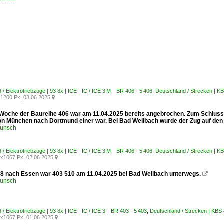
 / Elektrotriebzüge | 93 8x | ICE - IC / ICE 3 M BR 406 · 5 406
,
Deutschland / Strecken | K
1200 Px, 03.06.2025

e Woche der Baureihe 406 war am 11.04.2025 bereits angebrochen. Zum Schluss
on München nach Dortmund einer war. Bei Bad Weilbach wurde der Zug auf den
runsch
 / Elektrotriebzüge | 93 8x | ICE - IC / ICE 3 M BR 406 · 5 406
,
Deutschland / Strecken | K
x1067 Px, 02.06.2025

28 nach Essen war 403 510 am 11.04.2025 bei Bad Weilbach unterwegs.

runsch
 / Elektrotriebzüge | 93 8x | ICE - IC / ICE 3 BR 403 · 5 403
,
Deutschland / Strecken | KBS
x1067 Px, 01.06.2025
