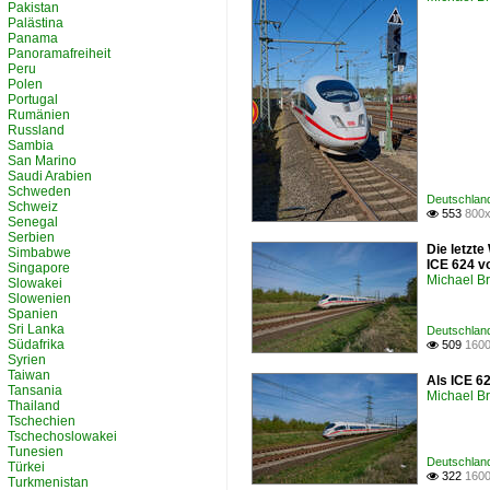
Pakistan
Palästina
Panama
Panoramafreiheit
Peru
Polen
Portugal
Rumänien
Russland
Sambia
San Marino
Saudi Arabien
Schweden
Deutschland
Schweiz
553
800x

Senegal
Serbien
Die letzt
Simbabwe
ICE 624 v
Singapore
Michael B
Slowakei
Slowenien
Spanien
Sri Lanka
Deutschland
Südafrika
509
1600

Syrien
Taiwan
Als ICE 6
Tansania
Michael B
Thailand
Tschechien
Tschechoslowakei
Tunesien
Deutschland
Türkei
322
1600

Turkmenistan