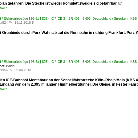
lan gefahren. Die Stecke ist wieder komplett zweigleisig befahrbar.

warz
 / Elektrotriebzüge | 93 8x | ICE - IC / ICE 3 BR 403 · 5 403
,
Deutschland / Strecken | KBS
x824 Px, 19.11.2018

it Grünbinde durch Porz-Wahn ab auf die Rennbahn in richtung Frankfurt. Porz
 / Elektrotriebzüge | 93 8x | ICE - IC / ICE 3 BR 403 · 5 403
,
Deutschland / Strecken | KBS
Porz-Wahn
x956 Px, 09.04.2018
 den ICE-Bahnhof Montabaur an der Schnellfahrstrecke Köln–Rhein/Main (KBS 47
Eingang von dem 2.395 m langen Himmelbergtunnel. Die Gleise, in Fester Fahr
warz