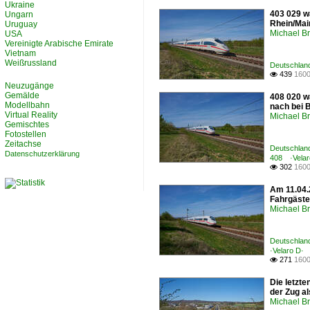
Ukraine
403 029 w
Ungarn
Rhein/Mai
Uruguay
Michael B
USA
Vereinigte Arabische Emirate
Vietnam
Weißrussland
Deutschland
439
1600

Neuzugänge
Gemälde
408 020 w
Modellbahn
nach bei 
Virtual Reality
Michael B
Gemischtes
Fotostellen
Zeitachse
Deutschland
Datenschutzerklärung
408 ·Velar
302
1600

Am 11.04.
Fahrgäst
Michael B
Deutschland
·Velaro D·
271
1600

Die letzt
der Zug a
Michael B