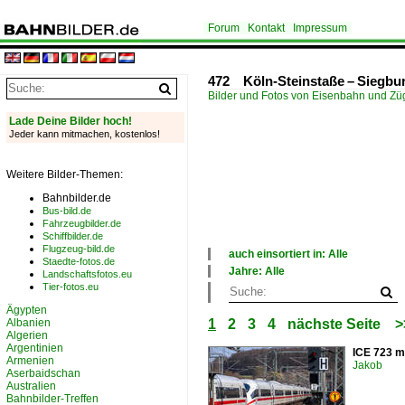
Forum
Kontakt
Impressum
472 Köln-Steinstaße – Siegbu
Bilder und Fotos von Eisenbahn und Z
Lade Deine Bilder hoch!
Jeder kann mitmachen, kostenlos!
Weitere Bilder-Themen:
Bahnbilder.de
Bus-bild.de
Fahrzeugbilder.de
Schiffbilder.de
Flugzeug-bild.de
auch einsortiert in: Alle
Staedte-fotos.de
×
Jahre: Alle
Landschaftsfotos.eu
Alle Kategorien
×
Tier-fotos.eu
Deutschland
Alle Jahre
Ägypten
Niederlande
2000
Albanien
1
2
3
4
nächste Seite
>
2010
Algerien
2020
Argentinien
ICE 723 m
Armenien
Jakob
Aserbaidschan
Australien
Bahnbilder-Treffen