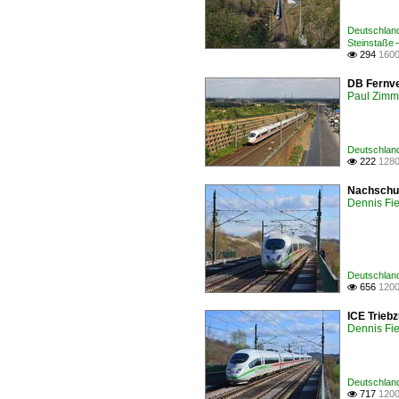
Deutschland
Steinstaße 
294
1600

DB Fernve
Paul Zimm
Deutschland
222
1280

Nachschus
Dennis Fie
Deutschland
656
1200

ICE Trieb
Dennis Fie
Deutschland
717
1200
