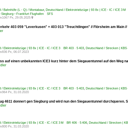
 / Bahnhöfe (L - Q) / Montabaur
,
Deutschland / Elektrotriebzüge | 93 8x | ICE - IC / ICE 3 
– Siegburg – Frankfurt Flughafen SFS
x1067 Px, 29.05.2025

rkehr 403 059 "Leverkusen" + 403 013 "Treuchtlingen" // Flörsheim am Main // 5
er
 / Elektrotriebzüge | 93 8x | ICE - IC / ICE 3 BR 403 · 5 403
,
Deutschland / Strecken | KBS
x836 Px, 06.07.2023
s auf einen unbekannten ICE3 kurz hinter dem Siegauentunnel auf den Weg na
dler
 / Elektrotriebzüge | 93 8x | ICE - IC / ICE 3 BR 403 · 5 403
,
Deutschland / Strecken | KBS
x964 Px, 31.03.2020
zug 4611 donnert gen Siegburg und wird nun den Siegauentunnel durchqueren. 
dler
 / Elektrotriebzüge | 93 8x | ICE - IC / ICE 3 M BR 406 · 5 406
,
Deutschland / Strecken | K
x800 Px, 31.03.2020