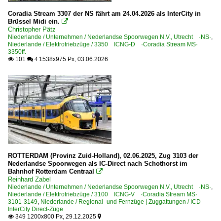
2011
Frankfurt (Main) Hbf ·FF·
Coradia Stream 3307 der NS fährt am 24.04.2026 als InterCity in
2012
Brüssel Midi ein.

Grevenbroich
Christopher Pätz
2013
Niederlande / Unternehmen / Nederlandse Spoorwegen N.V., Utrecht ·NS·
,
Hannover Hbf ·HH·
2014
Niederlande / Elektrotriebzüge / 3350 ICNG-D ·Coradia Stream MS·
3350ff.
2015
101
1538x975 Px, 03.06.2026

 4
Bahnhöfe (R - Z)
2017
Rathenow
2018
Salzbergen
2019
Dieseltriebzüge | 95 80
2020
0 643 BR 643 ·Talent· Private
2020
2021
E-Loks | Drehstrom | 91 80
ROTTERDAM (Provinz Zuid-Holland), 02.06.2025, Zug 3103 der
Nederlandse Spoorwegen als IC-Direct nach Schothorst im
2022
Bahnhof Rotterdam Centraal
6 186 BR 186 ·Traxx MS2e·

Reinhard Zabel
2023
6 193 ¦ 7 193 BR 193 ·Vectron AC/MS· 'X4 E' Private
Niederlande / Unternehmen / Nederlandse Spoorwegen N.V., Utrecht ·NS·
,
Niederlande / Elektrotriebzüge / 3100 ICNG-V ·Coradia Stream MS·
2024
6 193 BR 193 ·Vectron AC Batterie-Modul· Private
3101-3149
,
Niederlande / Regional- und Fernzüge | Zuggattungen / ICD
InterCity Direct-Züge
2025
6 193 BR 193 ·Vectron AC/MS·
349 1200x800 Px, 29.12.2025

