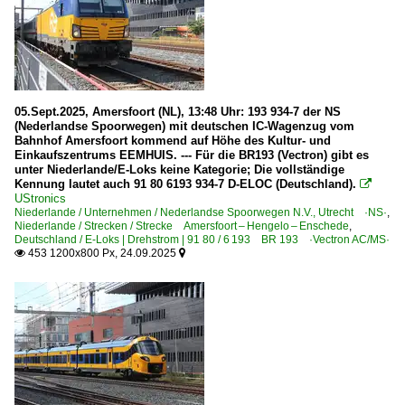
8400 DD-IRM IV
8600 · 8700 VIRM-1, VIRM-2
9400 · 9500 VIRM-IV
ICE 3M · BR 406
05.Sept.2025, Amersfoort (NL), 13:48 Uhr: 193 934-7 der NS
Plan V · Mat'64 401-438, 441-483, 801-965
(Nederlandse Spoorwegen) mit deutschen IC-Wagenzug vom
Bahnhof Amersfoort kommend auf Höhe des Kultur- und
VIRM (sonstige Doppelstock)
Einkaufszentrums EEMHUIS. --- Für die BR193 (Vectron) gibt es
unter Niederlande/E-Loks keine Kategorie; Die vollständige
Kennung lautet auch 91 80 6193 934-7 D-ELOC (Deutschland).
Personenwagen

UStronics
Niederlande / Unternehmen / Nederlandse Spoorwegen N.V., Utrecht ·NS·
,
Doppelstock-Steuerwagen
Niederlande / Strecken / Strecke Amersfoort – Hengelo – Enschede
,
Deutschland / E-Loks | Drehstrom | 91 80 / 6 193 BR 193 ·Vectron AC/MS·
Doppelstock-Zwischenwagen
453 1200x800 Px, 24.09.2025


ICR-Wagen
Provinzen
Gelderland
Regional- und Fernzüge | Zuggattungen