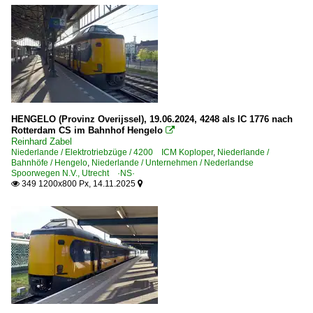
Rotterdam Centraal
Venlo
Dieseltriebzüge
3400 · DM 90 Buffel
Serie 20 DE 'Kameel'
HENGELO (Provinz Overijssel), 19.06.2024, 4248 als IC 1776 nach
Serie 111-152 DE III · Plan U · Mat'64 'Hundekop'
Rotterdam CS im Bahnhof Hengelo

Reinhard Zabel
E-Loks
Niederlande / Elektrotriebzüge / 4200 ICM Koploper
,
Niederlande /
Bahnhöfe / Hengelo
,
Niederlande / Unternehmen / Nederlandse
Spoorwegen N.V., Utrecht ·NS·
BR 1186 · E 186 ·Traxx MS2e·
349 1200x800 Px, 14.11.2025


BR 1200 ·Baldwin-Lizenz·
BR 1300
BR 1600
BR 1700
~ Sonstige
Elektrotriebzüge