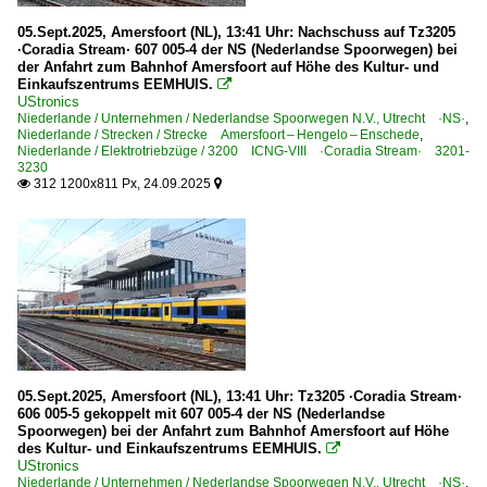
IC InterCity-Züge
05.Sept.2025, Amersfoort (NL), 13:41 Uhr: Nachschuss auf Tz3205
ICD InterCity Direct-Züge
·Coradia Stream· 607 005-4 der NS (Nederlandse Spoorwegen) bei
der Anfahrt zum Bahnhof Amersfoort auf Höhe des Kultur- und
NJ Nightjet-Züge
Einkaufszentrums EEMHUIS.

RE Regionalzüge
UStronics
Niederlande / Unternehmen / Nederlandse Spoorwegen N.V., Utrecht ·NS·
,
SPR Sprinter - Regionalzüge
Niederlande / Strecken / Strecke Amersfoort – Hengelo – Enschede
,
Niederlande / Elektrotriebzüge / 3200 ICNG-VIII ·Coradia Stream· 3201-
3230
Sonstiges
312 1200x811 Px, 24.09.2025


Sonstiges
Strecken
Strecke Amersfoort – Hengelo – Enschede
Unternehmen
Veolia Transport Nederland ·VTN·
05.Sept.2025, Amersfoort (NL), 13:41 Uhr: Tz3205 ·Coradia Stream·
606 005-5 gekoppelt mit 607 005-4 der NS (Nederlandse
Spoorwegen) bei der Anfahrt zum Bahnhof Amersfoort auf Höhe
Österreich
des Kultur- und Einkaufszentrums EEMHUIS.

UStronics
Niederlande / Unternehmen / Nederlandse Spoorwegen N.V., Utrecht ·NS·
,