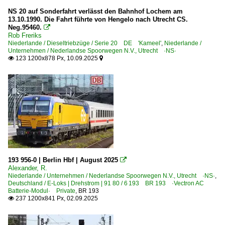
NS 20 auf Sonderfahrt verlässt den Bahnhof Lochem am
13.10.1990. Die Fahrt führte von Hengelo nach Utrecht CS.
Neg.95460.

Rob Freriks
Niederlande / Dieseltriebzüge / Serie 20 DE 'Kameel'
,
Niederlande /
Unternehmen / Nederlandse Spoorwegen N.V., Utrecht ·NS·
123 1200x878 Px, 10.09.2025


193 956-0 | Berlin Hbf | August 2025

Alexander, R.
Niederlande / Unternehmen / Nederlandse Spoorwegen N.V., Utrecht ·NS·
,
Deutschland / E-Loks | Drehstrom | 91 80 / 6 193 BR 193 ·Vectron AC
Batterie-Modul· Private
,
BR 193
237 1200x841 Px, 02.09.2025
