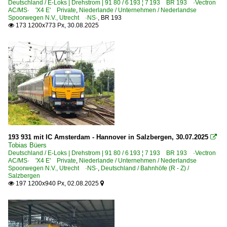
Deutschland / E-Loks | Drehstrom | 91 80 / 6 193 ¦ 7 193 BR 193 ·Vectron
AC/MS· 'X4 E' Private
,
Niederlande / Unternehmen / Nederlandse
Spoorwegen N.V., Utrecht ·NS·
,
BR 193
173 1200x773 Px, 30.08.2025

193 931 mit IC Amsterdam - Hannover in Salzbergen, 30.07.2025

Tobias Büers
Deutschland / E-Loks | Drehstrom | 91 80 / 6 193 ¦ 7 193 BR 193 ·Vectron
AC/MS· 'X4 E' Private
,
Niederlande / Unternehmen / Nederlandse
Spoorwegen N.V., Utrecht ·NS·
,
Deutschland / Bahnhöfe (R - Z) /
Salzbergen
197 1200x940 Px, 02.08.2025

