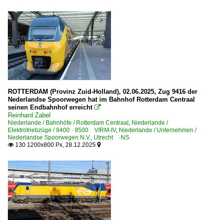
2026
Elektrotriebzüge | 93 8x | ICE - IC
ICE 3 M BR 406 · 5 406
Regional- und Fernzüge
DbZ Überführungsfahrten, Züge für besondere Zwecke
IC InterCity-Züge
ROTTERDAM (Provinz Zuid-Holland), 02.06.2025, Zug 9416 der
Nederlandse Spoorwegen hat im Bahnhof Rotterdam Centraal
NJ NightJet-Züge
seinen Endbahnhof erreicht

Reinhard Zabel
Strecken | KBS 200-299
Niederlande / Bahnhöfe / Rotterdam Centraal
,
Niederlande /
Elektrotriebzüge / 9400 · 9500 VIRM-IV
,
Niederlande / Unternehmen /
Nederlandse Spoorwegen N.V., Utrecht ·NS·
200 Berlin Ostbahnhof – Berlin Hbf – Berlin Charlottenbu
130 1200x800 Px, 28.12.2025


Strecken | KBS 300-399
375 (Minden–) Löhne – Osnabrück – Rheine – Bad Benth
Strecken | KBS 400-499
470 Köln – Bonn – Remagen – Koblenz ·linke Rheinstrec