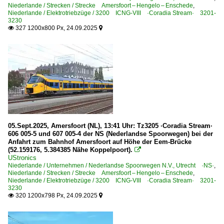
Bahnhöfe
Niederlande / Strecken / Strecke Amersfoort – Hengelo – Enschede
,
Niederlande / Elektrotriebzüge / 3200 ICNG-VIII ·Coradia Stream· 3201-
Wien Hauptbahnhof
3230
327 1200x800 Px, 24.09.2025


Personenwagen
Eurofimawagen UIC-Z
Unternehmen
ELL - European Locomotive Leasing, Wien ·ELOC·
05.Sept.2025, Amersfoort (NL), 13:41 Uhr: Tz3205 ·Coradia Stream·
606 005-5 und 607 005-4 der NS (Nederlandse Spoorwegen) bei der
Anfahrt zum Bahnhof Amersfoort auf Höhe der Eem-Brücke
(52.159176, 5.384385 Nähe Koppelpoort).

UStronics
Niederlande / Unternehmen / Nederlandse Spoorwegen N.V., Utrecht ·NS·
,
Niederlande / Strecken / Strecke Amersfoort – Hengelo – Enschede
,
Niederlande / Elektrotriebzüge / 3200 ICNG-VIII ·Coradia Stream· 3201-
3230
320 1200x798 Px, 24.09.2025

