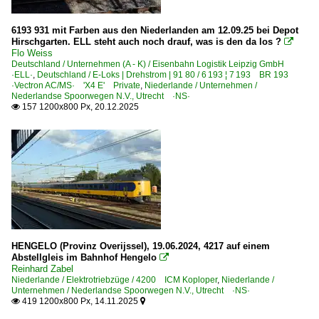
472 Köln-Steinstaße – Siegburg – Frankfurt Flughafen 
6193 931 mit Farben aus den Niederlanden am 12.09.25 bei Depot
Hirschgarten. ELL steht auch noch drauf, was is den da los ?

Unternehmen (A - K)
Flo Weiss
Deutschland / Unternehmen (A - K) / Eisenbahn Logistik Leipzig GmbH
Eisenbahn Logistik Leipzig GmbH ·ELL·
·ELL·
,
Deutschland / E-Loks | Drehstrom | 91 80 / 6 193 ¦ 7 193 BR 193
·Vectron AC/MS· 'X4 E' Private
,
Niederlande / Unternehmen /
Nederlandse Spoorwegen N.V., Utrecht ·NS·
Unternehmen (L - Z)
157 1200x800 Px, 20.12.2025

Netinera - Prignitzer Eisenbahn GmbH, Berlin ·PEG·
Niederlande
Bahnhöfe
Amersfoort
Amsterdam Centraal
HENGELO (Provinz Overijssel), 19.06.2024, 4217 auf einem
Abstellgleis im Bahnhof Hengelo

Den Haag
Reinhard Zabel
Niederlande / Elektrotriebzüge / 4200 ICM Koploper
,
Niederlande /
Enschede
Unternehmen / Nederlandse Spoorwegen N.V., Utrecht ·NS·
419 1200x800 Px, 14.11.2025
Hengelo

