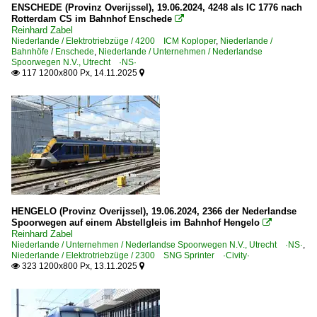
ENSCHEDE (Provinz Overijssel), 19.06.2024, 4248 als IC 1776 nach
2100 · 2900 Plan Y, SGMm Sprinter, Railhopper
Rotterdam CS im Bahnhof Enschede

Reinhard Zabel
2200 · 2500 ·NS Flirt 3·
Niederlande / Elektrotriebzüge / 4200 ICM Koploper
,
Niederlande /
Bahnhöfe / Enschede
,
Niederlande / Unternehmen / Nederlandse
2300 SNG Sprinter ·Civity·
Spoorwegen N.V., Utrecht ·NS·
117 1200x800 Px, 14.11.2025


2400 · 2600 ·Sprinter Lighttrain·
3000 SNG ·Civity·
3100 ICNG-V ·Coradia Stream MS· 3101-3149
3200 ICNG-VIII ·Coradia Stream· 3201-3230
3350 ICNG-D ·Coradia Stream MS· 3350ff.
4000 ICM-2 Koploper
4200 ICM Koploper
HENGELO (Provinz Overijssel), 19.06.2024, 2366 der Nederlandse
Spoorwegen auf einem Abstellgleis im Bahnhof Hengelo
4600 ICE3 NS 4651-4654

Reinhard Zabel
6000
Niederlande / Unternehmen / Nederlandse Spoorwegen N.V., Utrecht ·NS·
,
Niederlande / Elektrotriebzüge / 2300 SNG Sprinter ·Civity·
6100 ICNG-B ·Coradia Stream MS· 6101ff
323 1200x800 Px, 13.11.2025


6800 DDM-1 Tiger
7500 · 7600 DDZ, NID