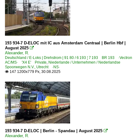
193 934-7 D-ELOC mit IC aus Amsterdam Centraal | Berlin Hbf |
August 2025

Alexander, R.
Deutschland / E-Loks | Drehstrom | 91 80 / 6 193 ¦ 7 193 BR 193 ·Vectron
AC/MS· 'X4 E' Private
,
Niederlande / Unternehmen / Nederlandse
Spoorwegen N.V., Utrecht ·NS·
147 1200x779 Px, 30.08.2025

193 934-7 D-ELOC | Berlin - Spandau | August 2025

Alexander, R.