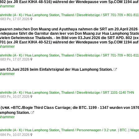
802 (ex JR East KIHA 48-516) während der Wendepause vom Sp.COM 1194 auf 
enhammer
Bahnhöfe (A - K) / Hua Lamphong Station
,
Thailand / Dieseltriebzüge / SRT 701-709 + 801-81
683 Px, 17.07.2026

spaaren zwischen Don Muang und Ayutthaya nahmen die SRT am 20.April 2026 de
endepause fährt die Garnitur dann leer von Don Muang zur Hua Lamphong Stati
 vielen Geheimnisse Thailands. - Im Bild vom 03.Juni 2026 die SRT APD. 802 (e
701 (ex JR East KIHA 40-521) während der Wendepause vom Sp.COM 1194 auf 
enhammer
Bahnhöfe (A - K) / Hua Lamphong Station
,
Thailand / Dieseltriebzüge / SRT 701-709 + 801-81
683 Px, 17.07.2026

am 03.Juni 2026 beim Einfahrtsignal der Hua Lamphong Station.

enhammer
Bahnhöfe (A - K) / Hua Lamphong Station
,
Thailand / Dieseltriebzüge / SRT 1101-1140 THN
683 Px, 10.07.2026

 (บชส. =BTC./Bogie Third Class Carriage; die BTC. 1199 - 1347 wurden von 197
amphong Station.

enhammer
Bahnhöfe (A - K) / Hua Lamphong Station
,
Thailand / Personenwagen / 3.2 บชส. | BTC. | Wage
684 Px, 10.07.2026
