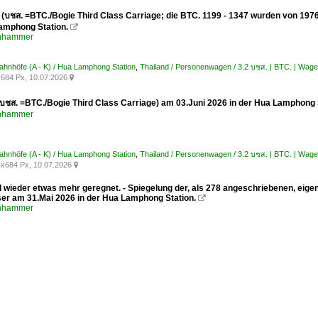
 (บชส. =BTC./Bogie Third Class Carriage; die BTC. 1199 - 1347 wurden von 197
amphong Station.

enhammer
Bahnhöfe (A - K) / Hua Lamphong Station
,
Thailand / Personenwagen / 3.2 บชส. | BTC. | Wage
684 Px, 10.07.2026

(บชส. =BTC./Bogie Third Class Carriage) am 03.Juni 2026 in der Hua Lamphong 
enhammer
Bahnhöfe (A - K) / Hua Lamphong Station
,
Thailand / Personenwagen / 3.2 บชส. | BTC. | Wage
x684 Px, 10.07.2026

 wieder etwas mehr geregnet. - Spiegelung der, als 278 angeschriebenen, eigen
r am 31.Mai 2026 in der Hua Lamphong Station.

enhammer