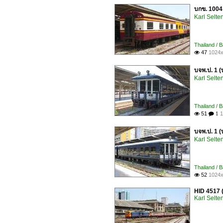
บกข. 1004
Karl Selt
Thailand / 
47
1024x

บจพ.ป. 1 
Karl Selt
Thailand / 
51
1

 1
บจพ.ป. 1 
Karl Selt
Thailand / 
52
1024x

HID 4517 
Karl Selt