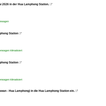
i 2026 in der Hua Lamphong Station.

isewagen
mphong Station

onwagen klimatisiert
mphong Station

onwagen klimatisiert
Sawan - Hua Lamphong) in die Hua Lamphong Station ein.
