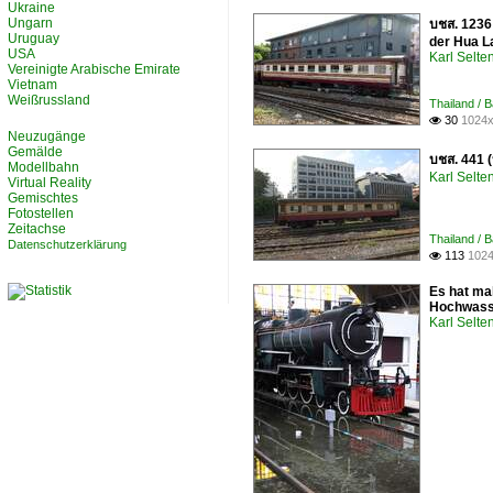
Ukraine
Ungarn
บชส. 1236
Uruguay
der Hua L
USA
Karl Selt
Vereinigte Arabische Emirate
Vietnam
Weißrussland
Thailand / 
30
1024x

Neuzugänge
Gemälde
บชส. 441 
Modellbahn
Karl Selt
Virtual Reality
Gemischtes
Fotostellen
Zeitachse
Thailand / 
Datenschutzerklärung
113
1024

Es hat mal
Hochwasse
Karl Selt