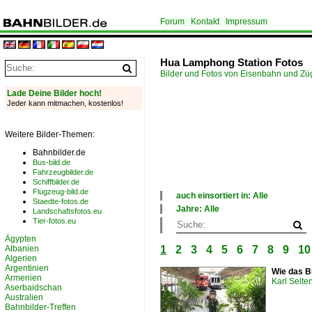
Forum
Kontakt
Impressum
Hua Lamphong Station Fotos
Bilder und Fotos von Eisenbahn und Z
Lade Deine Bilder hoch!
Jeder kann mitmachen, kostenlos!
Weitere Bilder-Themen:
Bahnbilder.de
Bus-bild.de
Fahrzeugbilder.de
Schiffbilder.de
Flugzeug-bild.de
auch einsortiert in: Alle
Staedte-fotos.de
×
Jahre: Alle
Landschaftsfotos.eu
Alle Kategorien
×
Tier-fotos.eu
Japan
Alle Jahre
Ägypten
Schweiz
2000
Albanien
1
2
3
4
5
6
7
8
9
10
Thailand
2010
Algerien
2020
Argentinien
Wie das B
Armenien
Karl Selt
Aserbaidschan
Australien
Bahnbilder-Treffen