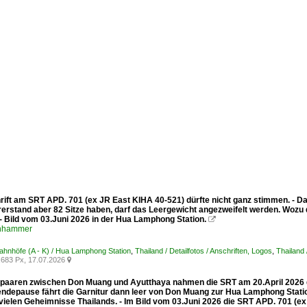
rift am SRT APD. 701 (ex JR East KIHA 40-521) dürfte nicht ganz stimmen. - Da
rerstand aber 82 Sitze haben, darf das Leergewicht angezweifelt werden. Wozu 
- Bild vom 03.Juni 2026 in der Hua Lamphong Station.

enhammer
Bahnhöfe (A - K) / Hua Lamphong Station
,
Thailand / Detailfotos / Anschriften, Logos
,
Thailand
683 Px, 17.07.2026

spaaren zwischen Don Muang und Ayutthaya nahmen die SRT am 20.April 2026 de
endepause fährt die Garnitur dann leer von Don Muang zur Hua Lamphong Stati
 vielen Geheimnisse Thailands. - Im Bild vom 03.Juni 2026 die SRT APD. 701 (e