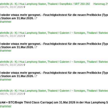
Bahnhöfe (A - K) / Hua Lamphong Station
,
Thailand / Dampfloks / SRT 260-282 ·Hanomag 2'
024 Px, 03.07.2026

 wieder etwas mehr geregnet. - Feuchtigkeitstest für die neuen Prellböcke (Ty
Station am 31.Mai 2026.

enhammer
Bahnhöfe (A - K) / Hua Lamphong Station
,
Thailand / Galerien / ~ Sonstiges
,
Thailand / Bahnte
683 Px, 03.07.2026

 wieder etwas mehr geregnet. - Feuchtigkeitstest für die neuen Prellböcke (Ty
Station am 31.Mai 2026.

enhammer
Bahnhöfe (A - K) / Hua Lamphong Station
,
Thailand / Galerien / ~ Sonstiges
,
Thailand / Bahnte
683 Px, 03.07.2026

 wieder etwas mehr geregnet. - Feuchtigkeitstest für die neuen Prellböcke (Ty
Station am 31.Mai 2026.

enhammer
Bahnhöfe (A - K) / Hua Lamphong Station
,
Thailand / Galerien / ~ Sonstiges
,
Thailand / Bahnte
683 Px, 03.07.2026

(บชส = BTC/Bogie Third Class Carriage) am 31.Mai 2026 in der Hua Lamphong St
enhammer