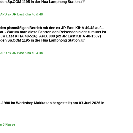
den Sp.COM 1195 in der Hua Lamphong Station.

1 APD ex JR East Kiha 40 & 48
n planmäßigen Betrieb mit den ex JR East KIHA 40/48 auf. -
on. - Warum man diese Fahrten den Reisenden nicht zumutet ist
x JR East KIHA 48-516), APD. 808 (ex JR East KIHA 48-1507)
den Sp.COM 1195 in der Hua Lamphong Station.

1 APD ex JR East Kiha 40 & 48
6-1980 im Workshop Makkasan hergestellt) am 03.Juni 2026 in
n 3.Klasse