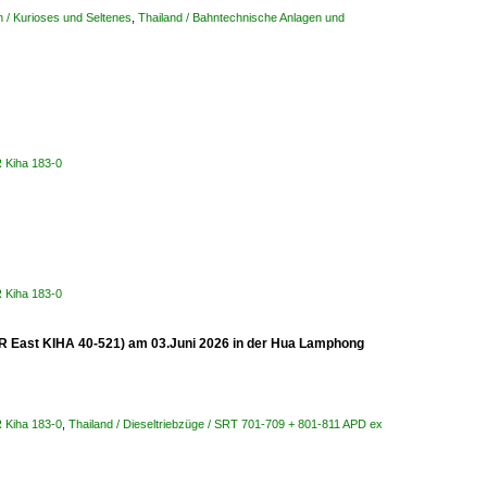
 / Kurioses und Seltenes
,
Thailand / Bahntechnische Anlagen und
 Kiha 183-0
 Kiha 183-0
 JR East KIHA 40-521) am 03.Juni 2026 in der Hua Lamphong
 Kiha 183-0
,
Thailand / Dieseltriebzüge / SRT 701-709 + 801-811 APD ex