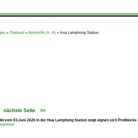
ügen
»
Thailand
»
Bahnhöfe (A - K)
»
Hua Lamphong Station
nächste Seite
>>
ild vom 03.Juni 2026 in der Hua Lamphong Station zeigt eignen sich Prellböcke
enhammer