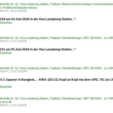
Bahnhöfe (A - K) / Hua Lamphong Station
,
Thailand / Bahntechnische Anlagen und Kunstbauten
 / Prellböcke/Gleisabschlüsse
683 Px, 18.07.2026

218 am 03.Juni 2026 in der Hua Lamphong Station.

enhammer
Bahnhöfe (A - K) / Hua Lamphong Station
,
Thailand / Dieseltriebzüge / SRT 183 KIHA ex JNR
683 Px, 17.07.2026

211 am 03.Juni 2026 in der Hua Lamphong Station.

enhammer
Bahnhöfe (A - K) / Hua Lamphong Station
,
Thailand / Dieseltriebzüge / SRT 183 KIHA ex JNR
684 Px, 17.07.2026

ich 2 Japaner in Bangkok... - KIHA 183-211 Kopf an Kopf mit dem APD. 701 (ex
enhammer
Bahnhöfe (A - K) / Hua Lamphong Station
,
Thailand / Dieseltriebzüge / SRT 183 KIHA ex JNR
a 40 & 48
683 Px, 17.07.2026
