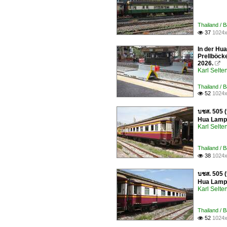
Thailand / 
37
1024x

In der Hu
Prellböcke
2026.

Karl Selt
Thailand / 
52
1024x

บชส. 505 
Hua Lamph
Karl Selt
Thailand / 
38
1024x

บชส. 505 
Hua Lamph
Karl Selt
Thailand / 
52
1024x
