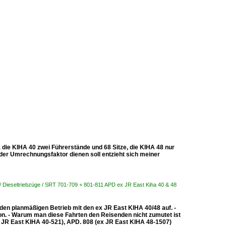
 die KIHA 40 zwei Führerstände und 68 Sitze, die KIHA 48 nur
der Umrechnungsfaktor dienen soll entzieht sich meiner
 / Dieseltriebzüge / SRT 701-709 + 801-811 APD ex JR East Kiha 40 & 48
n planmäßigen Betrieb mit den ex JR East KIHA 40/48 auf. -
on. - Warum man diese Fahrten den Reisenden nicht zumutet ist
x JR East KIHA 40-521), APD. 808 (ex JR East KIHA 48-1507)