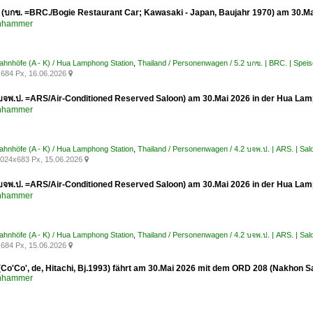
 (บกข. =BRC./Bogie Restaurant Car; Kawasaki - Japan, Baujahr 1970) am 30.Ma
enhammer
Bahnhöfe (A - K) / Hua Lamphong Station
,
Thailand / Personenwagen / 5.2 บกข. | BRC. | Spe
684 Px, 16.06.2026

(บจพ.ป. =ARS/Air-Conditioned Reserved Saloon) am 30.Mai 2026 in der Hua La
enhammer
Bahnhöfe (A - K) / Hua Lamphong Station
,
Thailand / Personenwagen / 4.2 บจพ.ป. | ARS. | Sal
024x683 Px, 15.06.2026

(บจพ.ป. =ARS/Air-Conditioned Reserved Saloon) am 30.Mai 2026 in der Hua La
enhammer
Bahnhöfe (A - K) / Hua Lamphong Station
,
Thailand / Personenwagen / 4.2 บจพ.ป. | ARS. | Sal
684 Px, 15.06.2026

(Co'Co', de, Hitachi, Bj.1993) fährt am 30.Mai 2026 mit dem ORD 208 (Nakhon 
enhammer