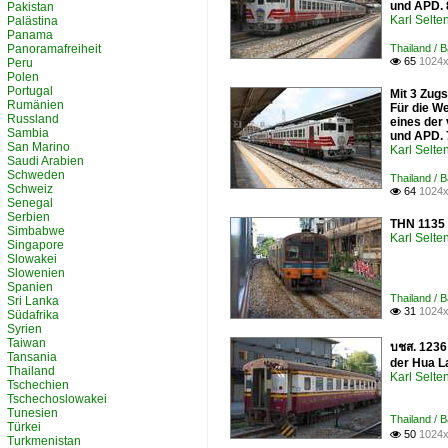
und APD. 
Pakistan
Karl Selt
Palästina
Panama
Panoramafreiheit
Thailand / 
65
1024x
Peru

Polen
Portugal
Mit 3 Zug
Rumänien
Für die W
Russland
eines der
Sambia
und APD. 
San Marino
Karl Selt
Saudi Arabien
Schweden
Thailand / 
Schweiz
64
1024x

Senegal
Serbien
THN 1135 
Simbabwe
Karl Selt
Singapore
Slowakei
Slowenien
Spanien
Thailand / 
Sri Lanka
31
1024x

Südafrika
Syrien
Taiwan
บชส. 1236
Tansania
der Hua L
Thailand
Karl Selt
Tschechien
Tschechoslowakei
Tunesien
Thailand / 
Türkei
50
1024x

Turkmenistan