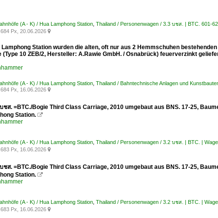
Bahnhöfe (A - K) / Hua Lamphong Station
,
Thailand / Personenwagen / 3.3 บชส. | BTC. 601-6
684 Px, 20.06.2026

a Lamphong Station wurden die alten, oft nur aus 2 Hemmschuhen bestehenden G
 (Type 10 ZEB/2, Hersteller: A.Rawie GmbH. / Osnabrück) feuerverzinkt geliefe
enhammer
Bahnhöfe (A - K) / Hua Lamphong Station
,
Thailand / Bahntechnische Anlagen und Kunstbauten
684 Px, 16.06.2026

(บชส. =BTC./Bogie Third Class Carriage, 2010 umgebaut aus BNS. 17-25, Baume 
ong Station.

enhammer
Bahnhöfe (A - K) / Hua Lamphong Station
,
Thailand / Personenwagen / 3.2 บชส. | BTC. | Wage
683 Px, 16.06.2026

(บชส. =BTC./Bogie Third Class Carriage, 2010 umgebaut aus BNS. 17-25, Baume 
ong Station.

enhammer
Bahnhöfe (A - K) / Hua Lamphong Station
,
Thailand / Personenwagen / 3.2 บชส. | BTC. | Wage
683 Px, 16.06.2026
