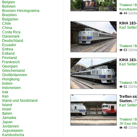
Belgien
Thailand / 
Bolivien
Kunstbauten
Bosnien-Herzegowina
44
1024x

Brasilien
Bulgarien
KIHA 183-
Chile
Karl Selt
China
Costa Rica
Dänemark
Deutschland
Ecuador
Thailand / 
Eritrea
63
1024x

Estland
Finnland
KIHA 183-
Frankreich
Karl Selt
Georgien
Griechenland
Großbritannien
Hongkong
Thailand / 
Indien
51
1024x

Indonesien
Irak
Iran
Treffen s
Irland und Nordirland
Station.

Island
Karl Selt
Israel
Italien
Jamaika
Thailand / 
Japan
JR East Kih
Jordanien
48
1024x

Jugoslawien
Kambodscha