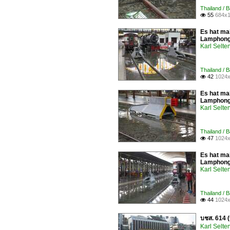
Thailand / 
55
684x1

Es hat mal
Lamphong 
Karl Selt
Thailand / 
42
1024x

Es hat mal
Lamphong 
Karl Selt
Thailand / 
47
1024x

Es hat mal
Lamphong 
Karl Selt
Thailand / 
44
1024x

บชส. 614 
Karl Selt