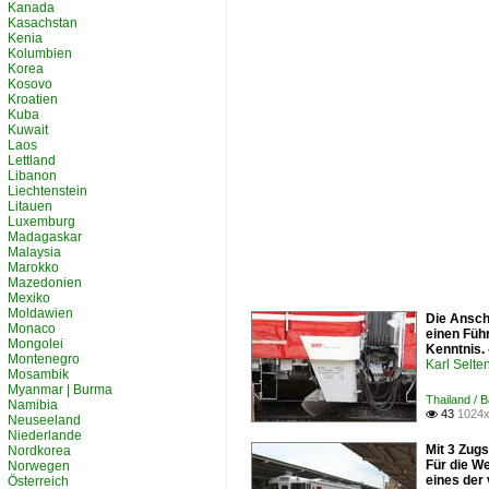
Kanada
Kasachstan
Kenia
Kolumbien
Korea
Kosovo
Kroatien
Kuba
Kuwait
Laos
Lettland
Libanon
Liechtenstein
Litauen
Luxemburg
Madagaskar
Malaysia
Marokko
Mazedonien
Mexiko
Moldawien
Die Ansch
Monaco
einen Füh
Mongolei
Kenntnis. 
Montenegro
Karl Selt
Mosambik
Myanmar | Burma
Thailand / 
Namibia
43
1024x

Neuseeland
Niederlande
Mit 3 Zug
Nordkorea
Für die W
Norwegen
eines der
Österreich