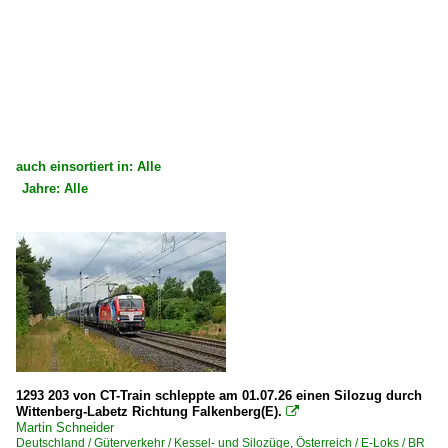
auch einsortiert in: Alle
Jahre: Alle
×
×
Alle Kategorien
Alle Jahre
Deutschland
2020
Bahnhöfe (L - Q)
2025
Leipzig Hbf ·LL·
2026
E-Loks | Drehstrom | 91 80
1293 203 von CT-Train schleppte am 01.07.26 einen Silozug durch
Wittenberg-Labetz Richtung Falkenberg(E).

6 193 ¦ 7 193 BR 193 ·Vectron AC/MS· 'X4 E' Private
Martin Schneider
Deutschland / Güterverkehr / Kessel- und Silozüge
,
Österreich / E-Loks / BR