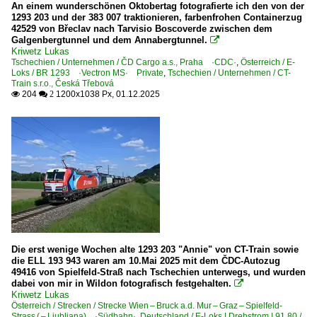
An einem wunderschönen Oktobertag fotografierte ich den von der
1293 203 und der 383 007 traktionieren, farbenfrohen Containerzug
42529 von Břeclav nach Tarvisio Boscoverde zwischen dem
Galgenbergtunnel und dem Annabergtunnel.

Kriwetz Lukas
Tschechien / Unternehmen / ČD Cargo a.s., Praha ·CDC·
,
Österreich / E-
Loks / BR 1293 ·Vectron MS· Private
,
Tschechien / Unternehmen / CT-
Train s.r.o., Česká Třebová
204
1200x1038 Px, 01.12.2025

 2
Die erst wenige Wochen alte 1293 203 "Annie" von CT-Train sowie
die ELL 193 943 waren am 10.Mai 2025 mit dem ČDC-Autozug
49416 von Spielfeld-Straß nach Tschechien unterwegs, und wurden
dabei von mir in Wildon fotografisch festgehalten.

Kriwetz Lukas
Österreich / Strecken / Strecke Wien – Bruck a.d. Mur – Graz – Spielfeld-
Strass ( – Ljubljana) ·Südbahn·
,
Deutschland / E-Loks | Drehstrom | 91 80 /