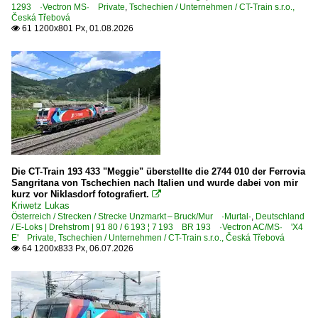
1293 ·Vectron MS· Private
,
Tschechien / Unternehmen / CT-Train s.r.o.,
Güterverkehr
Česká Třebová
61 1200x801 Px, 01.08.2026

Kessel- und Silozüge
Österreich
E-Loks
BR 1293 ·Vectron MS· Private
Strecken
Die CT-Train 193 433 "Meggie" überstellte die 2744 010 der Ferrovia
Strecke Unzmarkt – Bruck/Mur ·Murtal·
Sangritana von Tschechien nach Italien und wurde dabei von mir
kurz vor Niklasdorf fotografiert.

Strecke Wien – Bruck a.d. Mur – Graz – Spielfeld-Strass (
Kriwetz Lukas
Österreich / Strecken / Strecke Unzmarkt – Bruck/Mur ·Murtal·
,
Deutschland
/ E-Loks | Drehstrom | 91 80 / 6 193 ¦ 7 193 BR 193 ·Vectron AC/MS· 'X4
E' Private
,
Tschechien / Unternehmen / CT-Train s.r.o., Česká Třebová
Tschechien
64 1200x833 Px, 06.07.2026

Unternehmen
ČD Cargo a.s., Praha ·CDC·