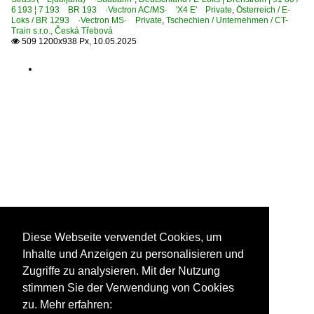
6 193 ¦ 7 193 BR 193 ·Vectron AC/MS· 'X4 E' Private
,
Österreich / E-
Loks / BR 1293 ·Vectron MS· Private
,
Tschechien / Unternehmen / CT-
Train s.r.o., Česká Třebová
509 1200x938 Px, 10.05.2025

Diese Webseite verwendet Cookies, um
Inhalte und Anzeigen zu personalisieren und
Zugriffe zu analysieren. Mit der Nutzung
stimmen Sie der Verwendung von Cookies
zu. Mehr erfahren: