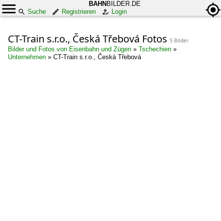
BAHN
BILDER.DE
Suche
Registrieren
Login
CT-Train s.r.o., Česká Třebová Fotos
5 Bilder
Bilder und Fotos von Eisenbahn und Zügen
»
Tschechien
»
Unternehmen
»
CT-Train s.r.o., Česká Třebová