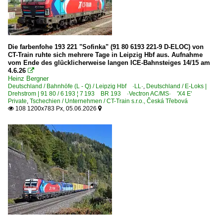
Die farbenfohe 193 221 "Sofinka" (91 80 6193 221-9 D-ELOC) von
CT-Train ruhte sich mehrere Tage in Leipzig Hbf aus. Aufnahme
vom Ende des glücklicherweise langen ICE-Bahnsteiges 14/15 am
4.6.26

Heinz Bergner
Deutschland / Bahnhöfe (L - Q) / Leipzig Hbf ·LL·
,
Deutschland / E-Loks |
Drehstrom | 91 80 / 6 193 ¦ 7 193 BR 193 ·Vectron AC/MS· 'X4 E'
Private
,
Tschechien / Unternehmen / CT-Train s.r.o., Česká Třebová
108 1200x783 Px, 05.06.2026

