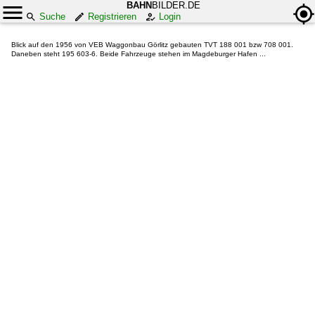
BAHN
BILDER.DE
Suche
Registrieren
Login
Blick auf den 1956 von VEB Waggonbau Görlitz gebauten TVT 188 001 bzw 708 001.
Daneben steht 195 603-6. Beide Fahrzeuge stehen im Magdeburger Hafen ...