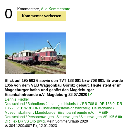
0
Kommentare,
Alle Kommentare
Kommentar verfassen
Blick auf 195 603-6 sowie den TVT 188 001 bzw 708 001. Er wurde
1956 von dem VEB Waggonbau Görlitz gebaut. Heute steht er im
Magdeburger hafen und gehört den Magdeburger
Eisenbahnfreunde e.V. Magdeburg 23.07.2020

Dennis Fiedler
Deutschland / Bahndienstfahrzeuge | historisch / BR 708.0 · DR 188.0 · DR
135.7 | VEB WRB ORT Oberleitungsrevisionsfahrzeug
,
Deutschland /
Museumsbahnen / Magdeburger Eisenbahnfreunde e.V. ·MEBF·
,
Deutschland / Personenwagen | Steuerwagen / Steuerwagen VS 195.6 für
DR ex DR VS 145 Bwiq
,
Mein Sommerurlaub 2020
304 1200x807 Px, 12.01.2023
