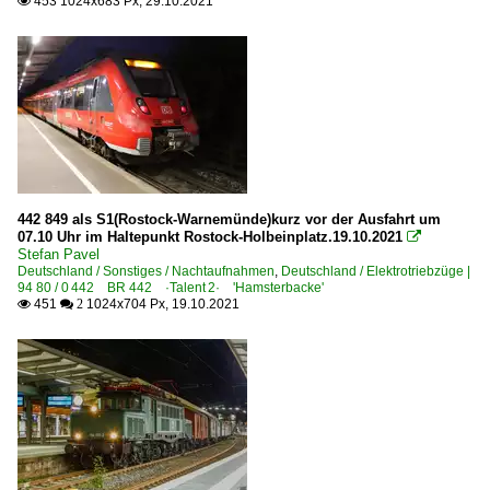
453 1024x683 Px, 29.10.2021

442 849 als S1(Rostock-Warnemünde)kurz vor der Ausfahrt um
07.10 Uhr im Haltepunkt Rostock-Holbeinplatz.19.10.2021

Stefan Pavel
Deutschland / Sonstiges / Nachtaufnahmen
,
Deutschland / Elektrotriebzüge |
94 80 / 0 442 BR 442 ·Talent 2· 'Hamsterbacke'
451
1024x704 Px, 19.10.2021

 2