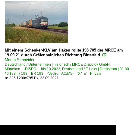
Mit einem Schenker-KLV am Haken rollte 193 705 der MRCE am
19.09.21 durch Gräfenhainichen Richtung Bitterfeld.

Martin Schneider
Deutschland / Unternehmen | historisch / MRCE Dispolok GmbH,
München ·DISPO· bis 10.2023
,
Deutschland / E-Loks | Drehstrom | 91 80
/ 6 193 ¦ 7 193 BR 193 ·Vectron AC/MS· 'X4 E' Private
325 1200x795 Px, 23.09.2021
