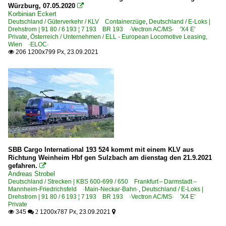
Würzburg, 07.05.2020

Korbinian Eckert
Deutschland / Güterverkehr / KLV Containerzüge
,
Deutschland / E-Loks |
Drehstrom | 91 80 / 6 193 ¦ 7 193 BR 193 ·Vectron AC/MS· 'X4 E'
Private
,
Österreich / Unternehmen / ELL - European Locomotive Leasing,
Wien ·ELOC·
206 1200x799 Px, 23.09.2021

SBB Cargo International 193 524 kommt mit einem KLV aus
Richtung Weinheim Hbf gen Sulzbach am dienstag den 21.9.2021
gefahren.

Andreas Strobel
Deutschland / Strecken | KBS 600-699 / 650 Frankfurt – Darmstadt –
Mannheim-Friedrichsfeld ·Main-Neckar-Bahn·
,
Deutschland / E-Loks |
Drehstrom | 91 80 / 6 193 ¦ 7 193 BR 193 ·Vectron AC/MS· 'X4 E'
Private
345
1200x787 Px, 23.09.2021

 2
