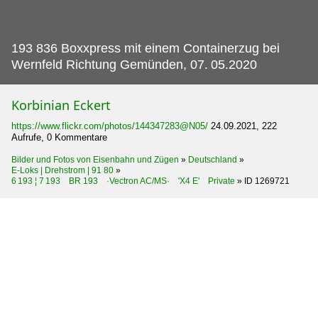
193 836 Boxxpress mit einem Containerzug bei
Wernfeld Richtung Gemünden, 07.
05.2020
Korbinian Eckert
https://www.flickr.com/photos/144347283@N05/
24.09.2021, 222
Aufrufe, 0 Kommentare
Bilder und Fotos von Eisenbahn und Zügen
»
Deutschland
»
E-Loks | Drehstrom | 91 80
»
6 193 ¦ 7 193 BR 193 ·Vectron AC/MS· 'X4 E' Private
»
ID 1269721