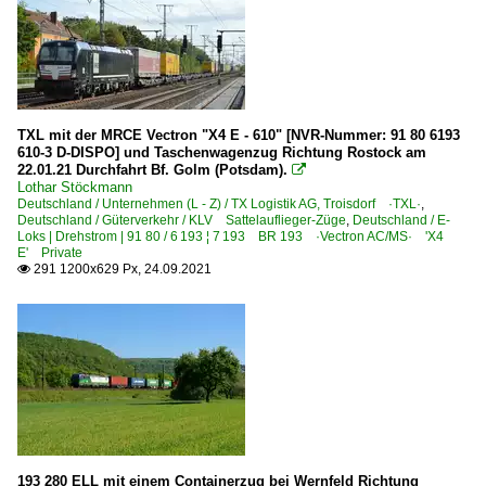
TXL mit der MRCE Vectron "X4 E - 610" [NVR-Nummer: 91 80 6193
610-3 D-DISPO] und Taschenwagenzug Richtung Rostock am
22.01.21 Durchfahrt Bf. Golm (Potsdam).

Lothar Stöckmann
Deutschland / Unternehmen (L - Z) / TX Logistik AG, Troisdorf ·TXL·
,
Deutschland / Güterverkehr / KLV Sattelauflieger-Züge
,
Deutschland / E-
Loks | Drehstrom | 91 80 / 6 193 ¦ 7 193 BR 193 ·Vectron AC/MS· 'X4
E' Private
291 1200x629 Px, 24.09.2021

193 280 ELL mit einem Containerzug bei Wernfeld Richtung