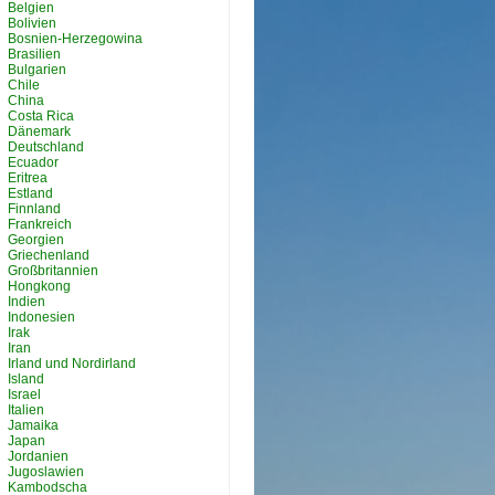
Belgien
Bolivien
Bosnien-Herzegowina
Brasilien
Bulgarien
Chile
China
Costa Rica
Dänemark
Deutschland
Ecuador
Eritrea
Estland
Finnland
Frankreich
Georgien
Griechenland
Großbritannien
Hongkong
Indien
Indonesien
Irak
Iran
Irland und Nordirland
Island
Israel
Italien
Jamaika
Japan
Jordanien
Jugoslawien
Kambodscha