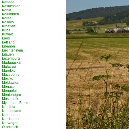
Kanada
Kasachstan
Kenia
Kolumbien
Korea
Kosovo
Kroatien
Kuba
Kuwait
Laos
Lettland
Libanon
Liechtenstein
Litauen
Luxemburg
Madagaskar
Malaysia
Marokko
Mazedonien
Mexiko
Moldawien
Monaco
Mongolei
Montenegro
Mosambik
Myanmar | Burma
Namibia
Neuseeland
Niederlande
Nordkorea
Norwegen
Österreich