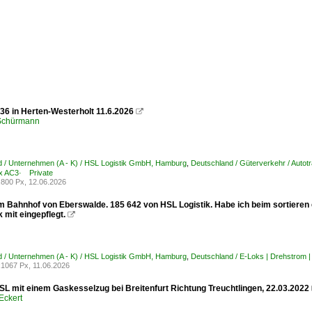
36 in Herten-Westerholt 11.6.2026

 Schürmann
 / Unternehmen (A - K) / HSL Logistik GmbH, Hamburg
,
Deutschland / Güterverkehr / Autot
x AC3· Private
800 Px, 12.06.2026
im Bahnhof von Eberswalde. 185 642 von HSL Logistik. Habe ich beim sortieren 
 mit eingepflegt.

 / Unternehmen (A - K) / HSL Logistik GmbH, Hamburg
,
Deutschland / E-Loks | Drehstrom
1067 Px, 11.06.2026
SL mit einem Gaskesselzug bei Breitenfurt Richtung Treuchtlingen, 22.03.2022
Eckert