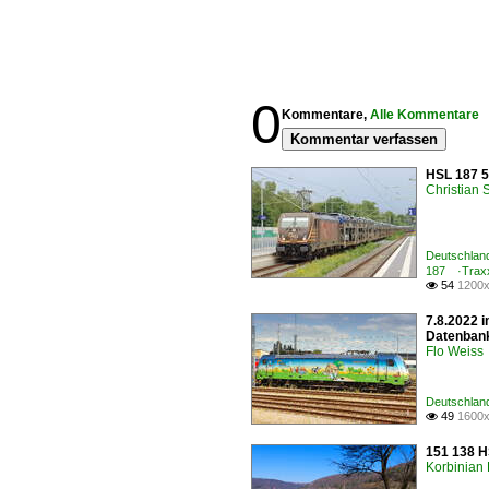
0
Kommentare,
Alle Kommentare
Kommentar verfassen
HSL 187 5
Christian
Deutschland
187 ·Trax
54
1200x

7.8.2022 
Datenbank
Flo Weiss
Deutschland
49
1600x

151 138 H
Korbinian 