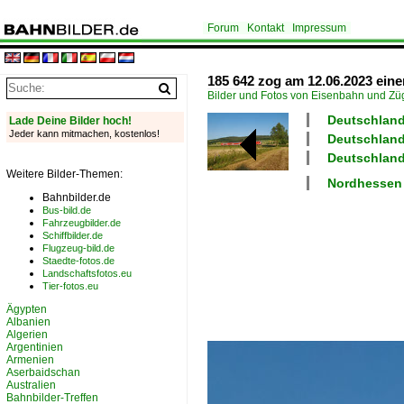
Forum
Kontakt
Impressum
185 642 zog am 12.06.2023 ein
Bilder und Fotos von Eisenbahn und Z
Deutschland
Lade Deine Bilder hoch!
Jeder kann mitmachen, kostenlos!
Deutschland
Deutschland
Weitere Bilder-Themen:
Nordhessen
Bahnbilder.de
Bus-bild.de
Fahrzeugbilder.de
Schiffbilder.de
Flugzeug-bild.de
Staedte-fotos.de
Landschaftsfotos.eu
Tier-fotos.eu
Ägypten
Albanien
Algerien
Argentinien
Armenien
Aserbaidschan
Australien
Bahnbilder-Treffen