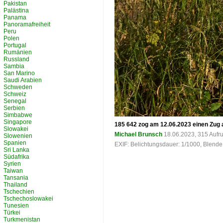
Pakistan
Palästina
Panama
Panoramafreiheit
Peru
Polen
Portugal
Rumänien
Russland
Sambia
San Marino
Saudi Arabien
Schweden
Schweiz
Senegal
Serbien
Simbabwe
Singapore
185 642 zog am 12.06.2023 einen Zug 
Slowakei
Michael Brunsch
18.06.2023, 315 Aufr
Slowenien
Spanien
EXIF: Belichtungsdauer: 1/1000, Blende
Sri Lanka
Südafrika
Syrien
Taiwan
Tansania
Thailand
Tschechien
Tschechoslowakei
Tunesien
Türkei
Turkmenistan