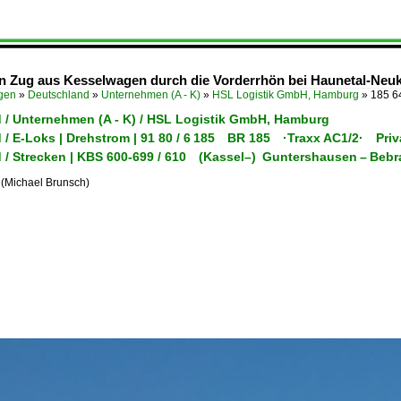
en Zug aus Kesselwagen durch die Vorderrhön bei Haunetal-Neuk
ügen
»
Deutschland
»
Unternehmen (A - K)
»
HSL Logistik GmbH, Hamburg
»
185 6
 / Unternehmen (A - K) / HSL Logistik GmbH, Hamburg
 / E-Loks | Drehstrom | 91 80 / 6 185 BR 185 ·Traxx AC1/2· Priv
 / Strecken | KBS 600-699 / 610 (Kassel–) Guntershausen – Bebr
(Michael Brunsch)