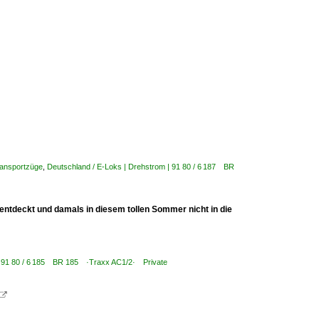
ransportzüge
,
Deutschland / E-Loks | Drehstrom | 91 80 / 6 187 BR
entdeckt und damals in diesem tollen Sommer nicht in die
 | 91 80 / 6 185 BR 185 ·Traxx AC1/2· Private
