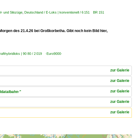
l- und Silozüge
,
Deutschland / E-Loks | konventionell / 6 151 BR 151
orgen des 21.4.26 bei Großkorbetha. Gibt noch kein Bild hier,
rafthybridloks | 90 80 / 2 019 ·Euro9000·
zur Galerie
zur Galerie
zur Galerie
ldatalbahn·"
zur Galerie
zur Galerie