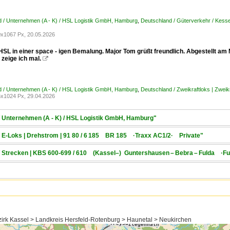
 / Unternehmen (A - K) / HSL Logistik GmbH, Hamburg
,
Deutschland / Güterverkehr / Kesse
x1067 Px, 20.05.2026
SL in einer space - igen Bemalung. Major Tom grüßt freundlich. Abgestellt am M
zeige ich mal.

 / Unternehmen (A - K) / HSL Logistik GmbH, Hamburg
,
Deutschland / Zweikraftloks | Zweik
x1024 Px, 29.04.2026
/ Unternehmen (A - K) / HSL Logistik GmbH, Hamburg"
 / E-Loks | Drehstrom | 91 80 / 6 185 BR 185 ·Traxx AC1/2· Private"
 / Strecken | KBS 600-699 / 610 (Kassel–) Guntershausen – Bebra – Fulda ·Fu
rk Kassel > Landkreis Hersfeld-Rotenburg > Haunetal > Neukirchen