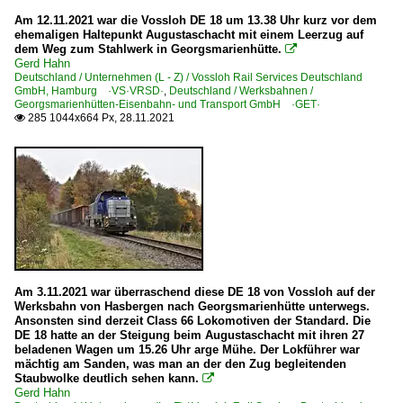
Am 12.11.2021 war die Vossloh DE 18 um 13.38 Uhr kurz vor dem
ehemaligen Haltepunkt Augustaschacht mit einem Leerzug auf
dem Weg zum Stahlwerk in Georgsmarienhütte.

Gerd Hahn
Deutschland / Unternehmen (L - Z) / Vossloh Rail Services Deutschland
GmbH, Hamburg ·VS·VRSD·
,
Deutschland / Werksbahnen /
Georgsmarienhütten-Eisenbahn- und Transport GmbH ·GET·
285 1044x664 Px, 28.11.2021

Am 3.11.2021 war überraschend diese DE 18 von Vossloh auf der
Werksbahn von Hasbergen nach Georgsmarienhütte unterwegs.
Ansonsten sind derzeit Class 66 Lokomotiven der Standard. Die
DE 18 hatte an der Steigung beim Augustaschacht mit ihren 27
beladenen Wagen um 15.26 Uhr arge Mühe. Der Lokführer war
mächtig am Sanden, was man an der den Zug begleitenden
Staubwolke deutlich sehen kann.

Gerd Hahn