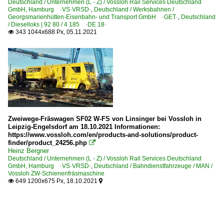
Deutschland / Unternehmen (L - Z) / Vossloh Rail Services Deutschland
GmbH, Hamburg ·VS·VRSD·
,
Deutschland / Werksbahnen /
Georgsmarienhütten-Eisenbahn- und Transport GmbH ·GET·
,
Deutschland
/ Dieselloks | 92 80 / 4 185 ·DE 18·
343 1044x688 Px, 05.11.2021

Zweiwege-Fräswagen SF02 W-FS von Linsinger bei Vossloh in
Leipzig-Engelsdorf am 18.10.2021 Informationen:
https://www.vossloh.com/en/products-and-solutions/product-
finder/product_24256.php

Heinz Bergner
Deutschland / Unternehmen (L - Z) / Vossloh Rail Services Deutschland
GmbH, Hamburg ·VS·VRSD·
,
Deutschland / Bahndienstfahrzeuge / MAN /
Vossloh ZW-Schienenfräsmaschine
649 1200x675 Px, 18.10.2021

