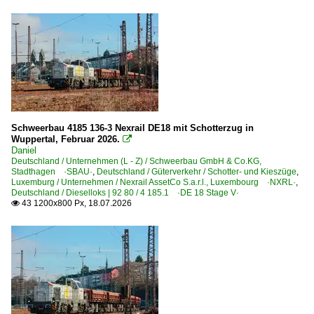
1 250 BR 250 ·DE-AC33C· 'Tiger'
1 251 BR 251 DE 2700 Umbau NSB Di 6
1 261 BR 261 · BR 260 ·Gravita 10 BB·
1 263 BR 263 ·Maxima 30 CC·
1 264 BR 264 ·Maxima 40 CC·
1 265 BR 265 ·Gravita 15L BB·
Schweerbau 4185 136-3 Nexrail DE18 mit Schotterzug in
Wuppertal, Februar 2026.

1 266 BR 266 ·JT42CWR(M/-T1)· Class 66
Daniel
1 266 BR 266.4 · BR 247 ·JT42CWRM·
Deutschland / Unternehmen (L - Z) / Schweerbau GmbH & Co.KG,
Stadthagen ·SBAU·
,
Deutschland / Güterverkehr / Schotter- und Kieszüge
,
1 271 BR 271 ·G 1000 BB·
Luxemburg / Unternehmen / Nexrail AssetCo S.a.r.l., Luxembourg ·NXRL·
,
Deutschland / Dieselloks | 92 80 / 4 185.1 ·DE 18 Stage V·
1 272 BR 272 ·G 2000-3 BB·
43 1200x800 Px, 18.07.2026

1 273 BR 273 ·MaK G 2000 BB·
1 275 BR 275 ·G 1206·
1 276 BR 276 ·G 1206·
1 277 BR 277 ·G 1700, G 1700-2 BB·
1 285 BR 285 ·Traxx DE·