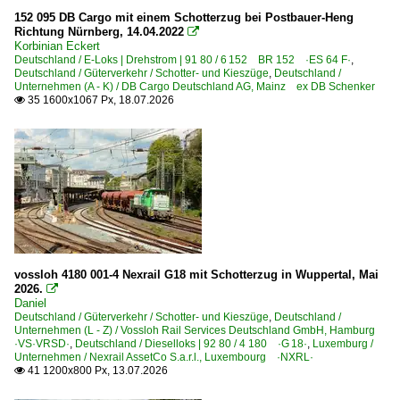
6 182 BR 182 ·ES 64 U2· Private
152 095 DB Cargo mit einem Schotterzug bei Postbauer-Heng
6 185 BR 185 ·Traxx AC1/2·
Richtung Nürnberg, 14.04.2022

Korbinian Eckert
6 185 BR 185 ·Traxx AC1/2· Lokportaits
Deutschland / E-Loks | Drehstrom | 91 80 / 6 152 BR 152 ·ES 64 F·
,
Deutschland / Güterverkehr / Schotter- und Kieszüge
,
Deutschland /
6 185 BR 185 ·Traxx AC1/2· Private
Unternehmen (A - K) / DB Cargo Deutschland AG, Mainz ex DB Schenker
35 1600x1067 Px, 18.07.2026

6 186 BR 186 ·Traxx MS2e·
6 187 BR 187 ·Traxx AC3·
6 187 BR 187 ·Traxx AC3· Private
6 189 BR 189 ·ES 64 F4·
6 189 BR 189 ·ES 64 F4· Private
6 192 BR 192 ·Smartron·
6 193 ¦ 7 193 BR 193 ·Vectron AC/MS· 'X4 E' Private
vossloh 4180 001-4 Nexrail G18 mit Schotterzug in Wuppertal, Mai
6 193 BR 193 ·Vectron AC/MS·
2026.

Daniel
Deutschland / Güterverkehr / Schotter- und Kieszüge
,
Deutschland /
E-Loks | konventionell
Unternehmen (L - Z) / Vossloh Rail Services Deutschland GmbH, Hamburg
·VS·VRSD·
,
Deutschland / Dieselloks | 92 80 / 4 180 ·G 18·
,
Luxemburg /
6 140 BR 140 E 40
Unternehmen / Nexrail AssetCo S.a.r.l., Luxembourg ·NXRL·
41 1200x800 Px, 13.07.2026

6 151 BR 151