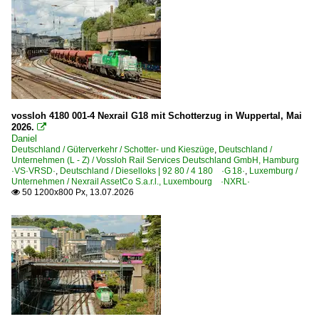
6 151 BR 151 Private
6 155 BR 155 DR 250 'Energiecontainer'
6 155 BR 155 DR 250 'Energiecontainer' Private
E-Loks | Sonstige und Schmalspur
Industrielokomotiven
vossloh 4180 001-4 Nexrail G18 mit Schotterzug in Wuppertal, Mai
2026.

Galerien
Daniel
Deutschland / Güterverkehr / Schotter- und Kieszüge
,
Deutschland /
Bahnprojekt Stuttgart - Ulm
Unternehmen (L - Z) / Vossloh Rail Services Deutschland GmbH, Hamburg
·VS·VRSD·
,
Deutschland / Dieselloks | 92 80 / 4 180 ·G 18·
,
Luxemburg /
Bauzugeinsätze
Unternehmen / Nexrail AssetCo S.a.r.l., Luxembourg ·NXRL·
50 1200x800 Px, 13.07.2026

Güterverkehr
Güterverladung und -Transport
Güterzüge (sonstige)
Übergabefahrten, Sonderzüge
Güterverkehr (Gbf, Rbf, Ubf)