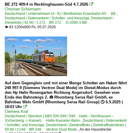
375 (Minden–) Löhne – Osnabrück – Rheine – Bad Benth
BE 272 409-4 in Recklinghausen-Süd 4.7.2026

Christian Schürmann
385 (Wanne-Eickel–) Münster – Bremen (–Hamburg) ·Ro
Deutschland / Unternehmen (A - K) / Bentheimer Eisenbahn AG ·BE·
,
Deutschland / Güterverkehr / Schotter- und Kieszüge
,
Deutschland /
Dieselloks | 92 80 / 1 272 BR 272 ·G 2000-3 BB·
Strecken | KBS 400-499
83 1200x800 Px, 05.07.2026

465 Köln – Troisdorf – Neuwied – Niederlahnstein ·rechte
470 Köln – Bonn – Remagen – Koblenz ·linke Rheinstrec
480 Köln – Düren – Aachen Hbf
485 Aachen – Mönchengladbach – Düsseldorf – Wupperta
Strecken | KBS 500-599
Auf dem Gegengleis und mit einer Menge Schotter am Haken fährt
501.5 Leipzig Bayerischer Bf – Altenburg – Werdau Bogen
248 997-9 (Siemens Vectron Dual Mode) im Diesel-Modus durch
520 (Elsterwerda–) Riesa – Döbeln – Chemnitz
den Hp Halle Rosengarten Richtung Angersdorf. Gesehen vom
Ende des Bahnsteigs 2. 🧰 Rhomberg Sersa Rail GmbH, ex
580 Halle – Naumburg – Erfurt – Bebra ·Thüringer Bahn
Bahnbau Wels GmbH (Rhomberg Sersa Rail Group) 🕓 6.5.2025 |
18:03 Uhr

590 Halle – Nordhausen – Eichenberg (–Kassel) ·Halle-K
Clemens Kral
Deutschland / Strecken | KBS 500-599 / 590 Halle – Nordhausen –
Eichenberg (–Kassel) ·Halle-Kasseler-Bahn·
,
Deutschland / Güterverkehr
Strecken | KBS 600-699
/ Schotter- und Kieszüge
,
Deutschland / Zweikraftloks | Zweikrafthybridloks |
90 80 / 2 248 BR 248 ·Vectron Dual Mode·
,
An der Hausstrecke
601 (Nordhausen–) Wolkramshausen – Erfurt