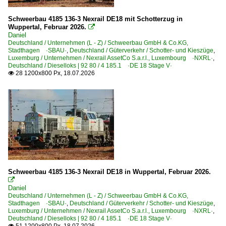
1 293 BR 293 DR V 100
Schweerbau 4185 136-3 Nexrail DE18 mit Schotterzug in
4 120 ·G 12·
Wuppertal, Februar 2026.

Daniel
4 180 ·G 18·
Deutschland / Unternehmen (L - Z) / Schweerbau GmbH & Co.KG,
Stadthagen ·SBAU·
4 185 ·DE 18·
,
Deutschland / Güterverkehr / Schotter- und Kieszüge
,
Luxemburg / Unternehmen / Nexrail AssetCo S.a.r.l., Luxembourg ·NXRL·
,
4 185.1 ·DE 18 Stage V·
Deutschland / Dieselloks | 92 80 / 4 185.1 ·DE 18 Stage V·
28 1200x800 Px, 18.07.2026

Dieselloks | bis 100 km/h | 98 80
0 212 BR 212.9 V 100 PA ·MaK G 1300 BB·
0 261 BR 261 ·MaK G 1100 BB·
0 273 BR 273 ·MaK G 1203 BB·
0 421 BR 421 ·Revita Twin 1700 CC · KHD 1500 CCM · D
0 580 BR 580 ·Gmeinder D 100 BB·
Schweerbau 4185 136-3 Nexrail DE18 in Wuppertal, Februar 2026.
0 650 BR 650 ·Vossloh G6·

Daniel
3 202 BR 202 DR 112 DR V 100.1
Deutschland / Unternehmen (L - Z) / Schweerbau GmbH & Co.KG,
Stadthagen ·SBAU·
,
Deutschland / Güterverkehr / Schotter- und Kieszüge
,
3 294 BR 294 funkferngesteuerte BR 290
Luxemburg / Unternehmen / Nexrail AssetCo S.a.r.l., Luxembourg ·NXRL·
,
Deutschland / Dieselloks | 92 80 / 4 185.1 ·DE 18 Stage V·
3 294 BR 294.5 remotorisiert ·MaK V 90·