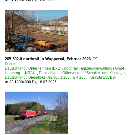
51 1200x800 Px, 18.07.2026

3 295 BR 295 funkferngesteuerte BR 291 ·MaK V 90·
3 298 BR 298 · DR 111 DR V 100
3 345 · 3 346 BR 345 · BR 346 DR 105 · DR 106 DR V 60
3 360 BR 360 · DB 260 DB V 60 altrot/ozeanblau-beige
3 361 DB 261 DB V 60 altrot/ozeanblau-beige
3 363 BR 363 ·DB V 60· remot. DB 261
265 302-0 northrail in Wuppertal, Februar 2026.
3 363 BR 363 ·DB V 60· remot. DB 261 Private

Daniel
Deutschland / Unternehmen (L - Z) / northrail Fahrzeugverwaltungs GmbH,
E-Loks | Drehstrom | 91 80
Hamburg ·NRAIL·
,
Deutschland / Güterverkehr / Schotter- und Kieszüge
,
Deutschland / Dieselloks | 92 80 / 1 265 BR 265 ·Gravita 15L BB·
33 1200x800 Px, 18.07.2026

6 101 BR 101
6 145 BR 145 ·Traxx AC·
6 145 BR 145 ·Traxx AC· Private
6 146 BR 146 ·Traxx AC1/2· Private
6 152 BR 152 ·ES 64 F·
6 152 BR 152 ·ES 64 F· Werbeloks