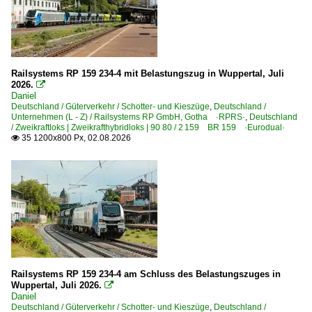
1 233 BR 233.4 'Ludmilla'
2025
1 293 BR 293 · BR 710.9 DR V 100
2026
Bahnhöfe (A - E)
Railsystems RP 159 234-4 mit Belastungszug in Wuppertal, Juli
Angersdorf
2026.

Daniel
Aschersleben
Deutschland / Güterverkehr / Schotter- und Kieszüge
,
Deutschland /
Unternehmen (L - Z) / Railsystems RP GmbH, Gotha ·RPRS·
Aulendorf
,
Deutschland
/ Zweikraftloks | Zweikrafthybridloks | 90 80 / 2 159 BR 159 ·Eurodual·
Berlin Schönefeld Flughafen
35 1200x800 Px, 02.08.2026

Bochum Hbf ·EBO·
Bullay (DB) Umweltbahnhof
Cottbus (Chóśebuz)
Darmstadt Hbf ·FD·
Dedensen-Gümmer
Donaueschingen
Railsystems RP 159 234-4 am Schluss des Belastungszuges in
Dresden (sonstige)
Wuppertal, Juli 2026.

Daniel
Essen Hbf ·EE·
Deutschland / Güterverkehr / Schotter- und Kieszüge
,
Deutschland /