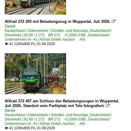
München-Heimeranplatz
Bahnhöfe (R - Z)
AIXrail 272 205 mit Belastungszug in Wuppertal, Juli 2026.

Daniel
Regensburg Hbf ·NRH·
Deutschland / Güterverkehr / Schotter- und Kieszüge
,
Deutschland /
Rheine
Dieselloks | 92 80 / 1 272 BR 272 ·G 2000-3 BB·
,
Deutschland /
Unternehmen (A - K) / AIXrail GmbH, Aachen ·AIX·
Röblingen am See
41 1200x800 Px, 01.08.2026

Sangerhausen
Sonneberg
Teutschenthal
Wuppertal Hbf ·KW·
Zscherben
Bahnhöfe (stillgelegt)
AIXrail 272 407 am Schluss des Belastungszuges in Wuppertal,
Juli 2026. Standort vom Parklplatz mit Tele fotografiert.

Alle
Daniel
Deutschland / Güterverkehr / Schotter- und Kieszüge
,
Deutschland /
Dieselloks | 92 80 / 1 272 BR 272 ·G 2000-3 BB·
,
Deutschland /
Bahntechnische Anlagen und Kunstbauten
Unternehmen (A - K) / AIXrail GmbH, Aachen ·AIX·
41 1200x800 Px, 01.08.2026
