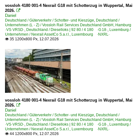
vossloh 4180 001-4 Nexrail G18 mit Schotterzug in Wuppertal, Mai
Gbf Aachen West
2026.

Daniel
Rbf Großkorbetha
Deutschland / Güterverkehr / Schotter- und Kieszüge
,
Deutschland /
Unternehmen (L - Z) / Vossloh Rail Services Deutschland GmbH, Hamburg
·VS·VRSD·
,
Deutschland / Dieselloks | 92 80 / 4 180 ·G 18·
,
Luxemburg /
Güterwagen
Unternehmen / Nexrail AssetCo S.a.r.l., Luxembourg ·NXRL·
35 1200x800 Px, 12.07.2026

6 | Gattung F | Offener Güterwagen in Sonderbauart
Hafenbahnen
Binnenhafen Anklam GmbH
Sonstiges
Stimmungsbilder
~ Sonstiges
vossloh 4180 001-4 Nexrail G18 mit Schotterzug in Wuppertal, Mai
2026.

Daniel
Strecken | KBS 100-199
Deutschland / Güterverkehr / Schotter- und Kieszüge
,
Deutschland /
Unternehmen (L - Z) / Vossloh Rail Services Deutschland GmbH, Hamburg
100 (Berlin–) Hagenow – Büchen – Hamburg ·Hamburge
·VS·VRSD·
,
Deutschland / Dieselloks | 92 80 / 4 180 ·G 18·
,
Luxemburg /
Unternehmen / Nexrail AssetCo S.a.r.l., Luxembourg ·NXRL·
123 Hannover – Bad Fallingbostel – Buchholz ·Heideba
44 1200x800 Px, 12.07.2026
