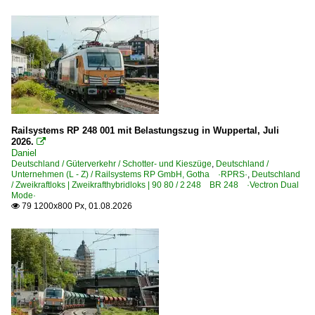
Bahnübergänge
Telegrafenleitungen
Dieselloks | 92 80
1 202 BR 202 DR 112 · DR 110 DR V 100.1
1 203 BR 203 DR 110 Umbau DR V 100.1 Private
1 204 BR 204 · DR 110 DR V 100
Railsystems RP 248 001 mit Belastungszug in Wuppertal, Juli
1 211 BR 211 DB V 100.10 Private
2026.

Daniel
1 212 BR 212 DB V 100.20
Deutschland / Güterverkehr / Schotter- und Kieszüge
,
Deutschland /
Unternehmen (L - Z) / Railsystems RP GmbH, Gotha ·RPRS·
,
Deutschland
1 212 BR 212 DB V 100.20 Private
/ Zweikraftloks | Zweikrafthybridloks | 90 80 / 2 248 BR 248 ·Vectron Dual
Mode·
1 213 BR 213 DB V 100.23 Steilstreckenlok
79 1200x800 Px, 01.08.2026

1 214 BR 214 Umbau BR 212 Schenker 262
1 215 BR 215 DB V 163
1 215 BR 215 DB V 163 Private
1 216 BR 216 DB V 160
1 217 BR 217 DB V 162