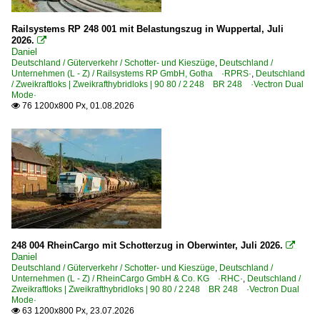
1 218 BR 218
1 218 BR 218 Private
Railsystems RP 248 001 mit Belastungszug in Wuppertal, Juli
2026.

1 221 BR 221 DB V 200.1 Private
Daniel
Deutschland / Güterverkehr / Schotter- und Kieszüge
,
Deutschland /
1 223 BR 223 · BR 253 · DE 2000 ·ER20·
Unternehmen (L - Z) / Railsystems RP GmbH, Gotha ·RPRS·
,
Deutschland
/ Zweikraftloks | Zweikrafthybridloks | 90 80 / 2 248 BR 248 ·Vectron Dual
1 225 BR 225 Umbau BR 215 Private
Mode·
76 1200x800 Px, 01.08.2026

1 225 BR 225.8 ex BR 218 Vorserie
1 225 BR 225.8 ex BR 218 Vorserie Private
1 227 BR 227 ·NoHAB AA16· 'V 170'
1 228 BR 228 · DR 118 DR V 180
1 229 BR 229 · DR 229 Umbau Krupp
1 231 BR 231 DR 131
1 232 BR 232 DR 132 · DR 130.1 'Ludmilla'
248 004 RheinCargo mit Schotterzug in Oberwinter, Juli 2026.

1 232 BR 232 DR 132 · DR 130.1 Private 'Ludmilla'
Daniel
Deutschland / Güterverkehr / Schotter- und Kieszüge
,
Deutschland /
1 233 BR 233 Umbau DB 232 'Ludmilla'
Unternehmen (L - Z) / RheinCargo GmbH & Co. KG ·RHC·
,
Deutschland /
Zweikraftloks | Zweikrafthybridloks | 90 80 / 2 248 BR 248 ·Vectron Dual
1 234 BR 234 DR 132
Mode·
63 1200x800 Px, 23.07.2026

1 247 BR 247 ·Vectron DE· Private