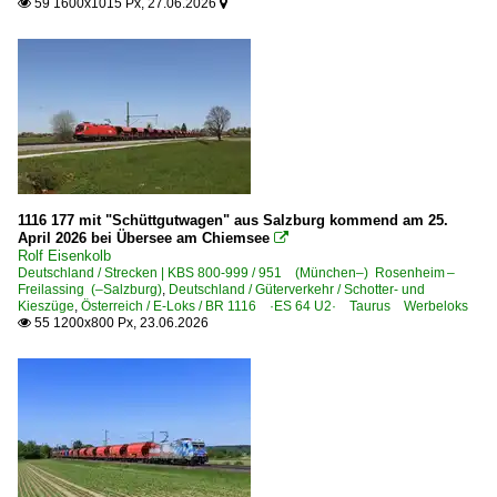
59 1600x1015 Px, 27.06.2026


610 (Kassel–) Guntershausen – Bebra – Fulda ·Fuldatal
613 Göttingen – Eichenberg – Bebra
620 Kassel – Marburg – Gießen (–Frankfurt) ·Main-Wese
640 Frankfurt – Maintal – Hanau – Aschaffenburg
671 Landstuhl – Kusel
685 Saarbrücken – Karthaus (–Trier)
1116 177 mit "Schüttgutwagen" aus Salzburg kommend am 25.
April 2026 bei Übersee am Chiemsee

Strecken | KBS 700-799
Rolf Eisenkolb
Deutschland / Strecken | KBS 800-999 / 951 (München–) Rosenheim –
700 Mannheim – Karlsruhe ·Rheinbahn·
Freilassing (–Salzburg)
,
Deutschland / Güterverkehr / Schotter- und
Kieszüge
,
Österreich / E-Loks / BR 1116 ·ES 64 U2· Taurus Werbeloks
702 Offenburg – Freiburg – Müllheim (– Basel) ·Oberrhe
55 1200x800 Px, 23.06.2026

720 Offenburg – Villingen – Singen (–Konstanz) ·Schw
750 Stuttgart – Plochingen – Geislingen – Ulm ·Filstalba
751 (Radolfzell–) Friedrichshafen – Lindau ·Bodenseegü
751 Ulm – Aulendorf – Meckenbeuren – Friedrichshafen 
753 Herbertingen – Kisslegg – Leutkirch ⨯ Isny ·württ. 