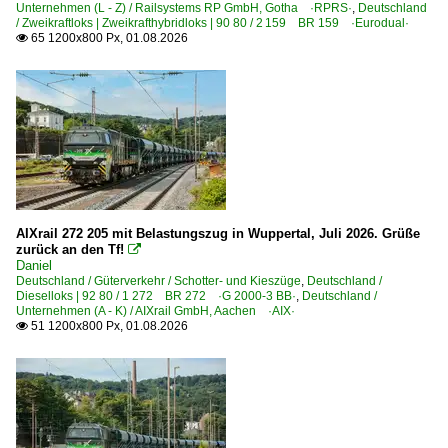
Unternehmen (L - Z) / Railsystems RP GmbH, Gotha ·RPRS·
,
Deutschland
/ Zweikraftloks | Zweikrafthybridloks | 90 80 / 2 159 BR 159 ·Eurodual·
Bahnhöfe (F - K)
65 1200x800 Px, 01.08.2026

Freiburg (Breisgau)
Hagenow
Hamburg-Harburg
Hattingen (Ruhr)
Königswinter
Kronach
AIXrail 272 205 mit Belastungszug in Wuppertal, Juli 2026. Grüße
zurück an den Tf!

Bahnhöfe (L - Q)
Daniel
Deutschland / Güterverkehr / Schotter- und Kieszüge
,
Deutschland /
Lübeck Hbf ·AL·
Dieselloks | 92 80 / 1 272 BR 272 ·G 2000-3 BB·
,
Deutschland /
Unternehmen (A - K) / AIXrail GmbH, Aachen ·AIX·
Ludwigsburg
51 1200x800 Px, 01.08.2026

Ludwigshafen (Rhein)
Magdeburg Hbf ·LM·
Meinerzhagen
Müllheim (Baden)