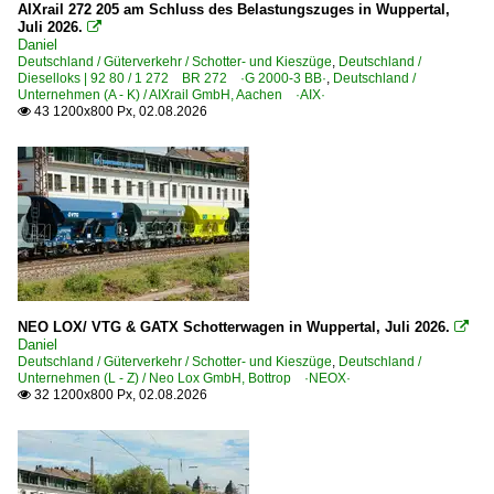
2011
AIXrail 272 205 am Schluss des Belastungszuges in Wuppertal,
Juli 2026.

BR 28 · E 186 ·Traxx MS2e, 7 186·
2012
Daniel
Deutschland / Güterverkehr / Schotter- und Kieszüge
,
Deutschland /
2013
Dieselloks | 92 80 / 1 272 BR 272 ·G 2000-3 BB·
,
Deutschland /
Dänemark
Unternehmen (A - K) / AIXrail GmbH, Aachen ·AIX·
2014
43 1200x800 Px, 02.08.2026

2015
Unternehmen
2016
DB Schenker Rail Scandinavia A/S ·RSC·
2017
Deutschland
2018
2019
Bahndienstfahrzeuge
2020
BR 744 | Robel BAMOWAG 54.22 Gleisarbeitsfahrzeug
NEO LOX/ VTG & GATX Schotterwagen in Wuppertal, Juli 2026.

Daniel
Gleisbaumaschinen und -kräne | sonstige
2020
Deutschland / Güterverkehr / Schotter- und Kieszüge
,
Deutschland /
Unternehmen (L - Z) / Neo Lox GmbH, Bottrop ·NEOX·
2021
32 1200x800 Px, 02.08.2026

Bahndienstfahrzeuge | Triebfahrzeuge
2022
1 212 BR 212 V 100.20
2023
1 225 BR 225 Umbau BR 215
2024