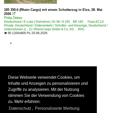
770 Karlsruhe – Mühlacker (–Stuttgart) ·Residenzbahn·
780 Stuttgart – Bad Friedrichshall – Würzburg ·Franken
185 350-6 (Rhein Cargo) mit einem Schotterzug in Elze, 28. Mai
2026

Philip Debes
Strecken | KBS 800-999
Deutschland / E-Loks | Drehstrom | 91 80 / 6 185 BR 185 ·Traxx AC1/2·
Private
,
Deutschland / Güterverkehr / Schotter- und Kieszüge
,
Deutschland /
800 Würzburg – Gemünden – Aschaffenburg ·Main-Spes
Unternehmen (L - Z) / RheinCargo GmbH & Co. KG ·RHC·
90 1200x800 Px, 03.06.2026

820 (Nürnberg–) Bamberg – Lichtenfels
840 Hochstadt-Marktzeuln – Probstzella – Saalfeld ·F
855 Regensburg – Weiden – Oberkotzau (–Hof)
860 Nürnberg – Pegnitz – Schnabelwaid – Marktredwitz –
880 Nürnberg – Regensburg – Obertraubling – Passau
910 Treuchtlingen – Pleinfeld – Roth – Nürnberg
Diese Webseite verwendet Cookies, um
930 München – Freising – Landshut – Neufahrn (–Regens
Inhalte und Anzeigen zu personalisieren und
950 (München–) Rosenheim – Kufstein (–Innsbruck) ·In
Zugriffe zu analysieren. Mit der Nutzung
950 München – Rosenheim
stimmen Sie der Verwendung von Cookies
zu. Mehr erfahren:
951 (München–) Rosenheim – Freilassing (–Salzburg)
Datenschutz
,
Personalisierte Werbung
970 (München–) Buchloe – Kempten – Immenstadt – Lin