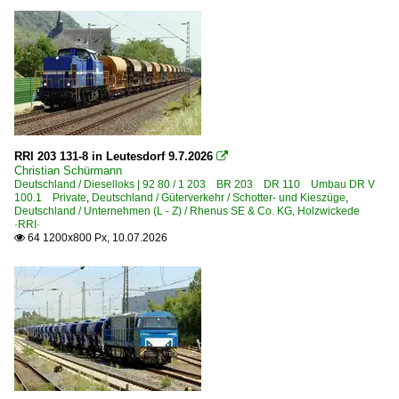
Strecken | KBS 200-299
201 'west' (Berlin–) Griebnitzsee – Potsdam – Branden
207 'südwest' (Berlin–) Wiesenburg – Roßlau (–Dessau)
208 'süd' Berlin – Zossen – Elsterwerda ·Dresdner Bahn
219 Halle – Delitzsch – Eilenburg (–Cottbus/Guben)
250 Dessau – Bitterfeld – Leipzig
RRI 203 131-8 in Leutesdorf 9.7.2026

Christian Schürmann
Deutschland / Dieselloks | 92 80 / 1 203 BR 203 DR 110 Umbau DR V
Strecken | KBS 300-399
100.1 Private
,
Deutschland / Güterverkehr / Schotter- und Kieszüge
,
Deutschland / Unternehmen (L - Z) / Rhenus SE & Co. KG, Holzwickede
310 (Hannover–) Braunschweig – Marienborn – Magdebu
·RRI·
64 1200x800 Px, 10.07.2026

310 Hannover – Lehrte – Braunschweig (–Magdeburg)
315 Magdeburg – Halberstadt – Thale
330 Halle – Aschersleben – Halberstadt – Heudeber-Danst
334 Dessau – Köthen – Aschersleben
340 Magdeburg – Köthen – Halle (–Leipzig)
350 Hannover – Kreiensen – Göttingen (–Kassel) ·hann