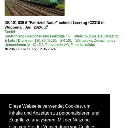
DB 101 039-6 "Fahrtziel Natur" schiebt Leerzug IC2310 in
Wuppertal, Juni 2024.

Daniel
Deutschland / Regional- und Fernzüge / IC InterCity-Züge
,
Deutschland /
E-Loks | Drehstrom | 91 80 / 6 101 BR 101 Werbeloks
,
Deutschland /
Unternehmen (A - K) / DB Fernverkehr AG, Frankfurt (Main)
284 1200x800 Px, 12.06.2024

Diese Webseite verwendet Cookies, um
Inhalte und Anzeigen zu personalisieren und
Zugriffe zu analysieren. Mit der Nutzung
stimmen Sie der Verwendung von Cookies