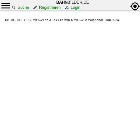
BAHN
BILDER.DE
Suche
Registrieren
Login
DB 101 013-1 "IC" mit IC2155 & DB 146 556-6 mit IC2 in Wuppertal, Juni 2024.