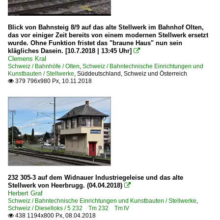
Blick von Bahnsteig 8/9 auf das alte Stellwerk im Bahnhof Olten,
das vor einiger Zeit bereits von einem modernen Stellwerk ersetzt
wurde. Ohne Funktion fristet das "braune Haus" nun sein
klägliches Dasein. [10.7.2018 | 13:45 Uhr]

Clemens Kral
Schweiz / Bahnhöfe / Olten
,
Schweiz / Bahntechnische Einrichtungen und
Kunstbauten / Stellwerke
,
Süddeutschland, Schweiz und Österreich
379 796x980 Px, 10.11.2018

232 305-3 auf dem Widnauer Industriegeleise und das alte
Stellwerk von Heerbrugg. (04.04.2018)

Herbert Graf
Schweiz / Bahntechnische Einrichtungen und Kunstbauten / Stellwerke
,
Schweiz / Dieselloks / 5 232 Tm 232 Tm IV
438 1194x800 Px, 08.04.2018
