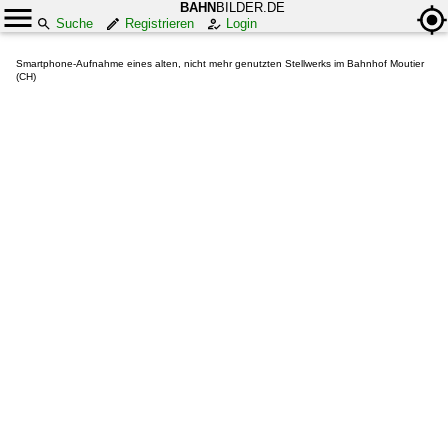
BAHN
BILDER.DE
Suche
Registrieren
Login
Smartphone-Aufnahme eines alten, nicht mehr genutzten Stellwerks im Bahnhof Moutier
(CH)