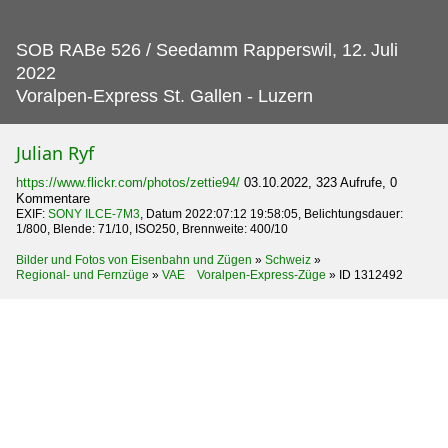
SOB RABe 526 / Seedamm Rapperswil, 12.
Juli
2022
Voralpen-Express St. Gallen - Luzern
Julian Ryf
https://www.flickr.com/photos/zettie94/
03.10.2022, 323 Aufrufe, 0
Kommentare
EXIF:
SONY ILCE-7M3
, Datum 2022:07:12 19:58:05, Belichtungsdauer:
1/800, Blende: 71/10, ISO250, Brennweite: 400/10
Bilder und Fotos von Eisenbahn und Zügen
»
Schweiz
»
Regional- und Fernzüge
»
VAE Voralpen-Express-Züge
»
ID 1312492