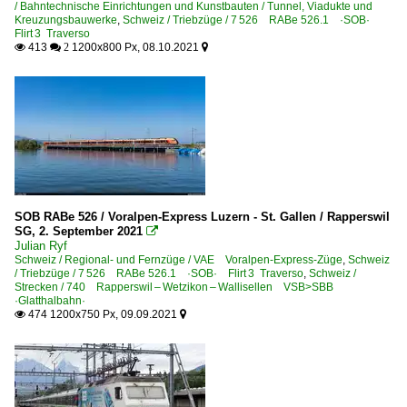
/ Bahntechnische Einrichtungen und Kunstbauten / Tunnel, Viadukte und
Kreuzungsbauwerke
,
Schweiz / Triebzüge / 7 526 RABe 526.1 ·SOB·
Flirt⁠ 3 Traverso
413
1200x800 Px, 08.10.2021

 2

SOB RABe 526 / Voralpen-Express Luzern - St. Gallen / Rapperswil
SG, 2. September 2021

Julian Ryf
Schweiz / Regional- und Fernzüge / VAE Voralpen-Express-Züge
,
Schweiz
/ Triebzüge / 7 526 RABe 526.1 ·SOB· Flirt⁠ 3 Traverso
,
Schweiz /
Strecken / 740 Rapperswil – Wetzikon – Wallisellen VSB>SBB
·Glatthalbahn·
474 1200x750 Px, 09.09.2021

