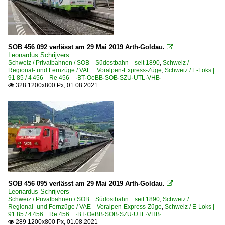
SOB 456 092 verlässt am 29 Mai 2019 Arth-Goldau.

Leonardus Schrijvers
Schweiz / Privatbahnen / SOB Südostbahn seit 1890
,
Schweiz /
Regional- und Fernzüge / VAE Voralpen-Express-Züge
,
Schweiz / E-Loks |
91 85 / 4 456 Re 456 ·BT·OeBB·SOB·SZU·UTL·VHB·
328 1200x800 Px, 01.08.2021

SOB 456 095 verlässt am 29 Mai 2019 Arth-Goldau.

Leonardus Schrijvers
Schweiz / Privatbahnen / SOB Südostbahn seit 1890
,
Schweiz /
Regional- und Fernzüge / VAE Voralpen-Express-Züge
,
Schweiz / E-Loks |
91 85 / 4 456 Re 456 ·BT·OeBB·SOB·SZU·UTL·VHB·
289 1200x800 Px, 01.08.2021
