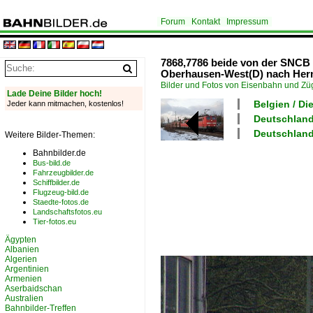
Forum
Kontakt
Impressum
7868,7786 beide von der SNCB
Oberhausen-West(D) nach Herm
Bilder und Fotos von Eisenbahn und Z
Lade Deine Bilder hoch!
Belgien / Di
Jeder kann mitmachen, kostenlos!
Deutschland
Deutschland
Weitere Bilder-Themen:
Bahnbilder.de
Bus-bild.de
Fahrzeugbilder.de
Schiffbilder.de
Flugzeug-bild.de
Staedte-fotos.de
Landschaftsfotos.eu
Tier-fotos.eu
Ägypten
Albanien
Algerien
Argentinien
Armenien
Aserbaidschan
Australien
Bahnbilder-Treffen