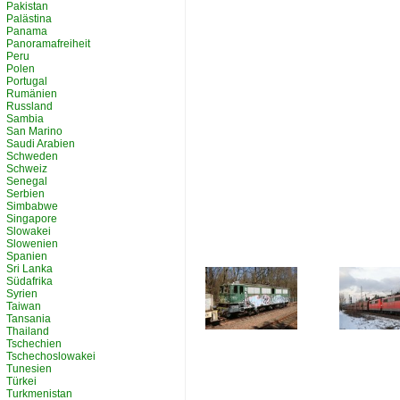
Pakistan
Palästina
Panama
Panoramafreiheit
Peru
Polen
Portugal
Rumänien
Russland
Sambia
San Marino
Saudi Arabien
Schweden
Schweiz
Senegal
Serbien
Simbabwe
Singapore
Slowakei
Slowenien
Spanien
Sri Lanka
Südafrika
Syrien
Taiwan
Tansania
Thailand
Tschechien
Tschechoslowakei
Tunesien
Türkei
Turkmenistan