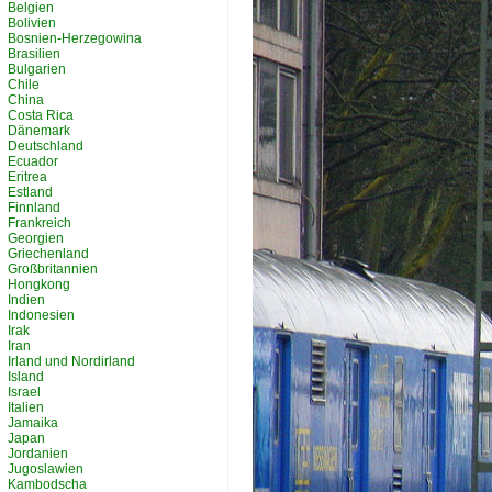
Belgien
Bolivien
Bosnien-Herzegowina
Brasilien
Bulgarien
Chile
China
Costa Rica
Dänemark
Deutschland
Ecuador
Eritrea
Estland
Finnland
Frankreich
Georgien
Griechenland
Großbritannien
Hongkong
Indien
Indonesien
Irak
Iran
Irland und Nordirland
Island
Israel
Italien
Jamaika
Japan
Jordanien
Jugoslawien
Kambodscha