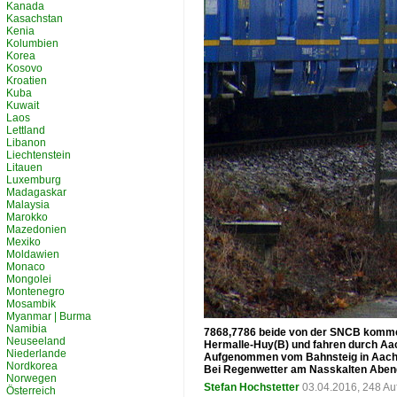
Kanada
Kasachstan
Kenia
Kolumbien
Korea
Kosovo
Kroatien
Kuba
Kuwait
Laos
Lettland
Libanon
Liechtenstein
Litauen
Luxemburg
Madagaskar
Malaysia
Marokko
Mazedonien
Mexiko
Moldawien
Monaco
Mongolei
Montenegro
Mosambik
Myanmar | Burma
Namibia
7868,7786 beide von der SNCB komme
Neuseeland
Hermalle-Huy(B) und fahren durch Aa
Niederlande
Aufgenommen vom Bahnsteig in Aach
Nordkorea
Bei Regenwetter am Nasskalten Aben
Norwegen
Stefan Hochstetter
03.04.2016, 248 Au
Österreich