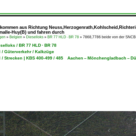
 kommen aus Richtung Neuss,Herzogenrath,Kohlscheid,Richteri
alle-Huy(B) und fahren durch
ügen
»
Belgien
»
Dieselloks
»
BR 77 HLD · BR 78
»
7868,7786 beide von der SNC
eselloks / BR 77 HLD · BR 78
 / Güterverkehr / Kalkzüge
 / Strecken | KBS 400-499 / 485 Aachen – Mönchengladbach – Dü