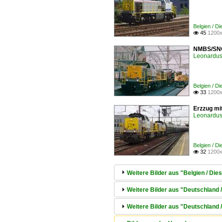
Belgien / D
45
1200x

NMBS/SNCB
Leonardus 
Belgien / D
33
1200x

Erzzug mi
Leonardus 
Belgien / D
32
1200x

Weitere Bilder aus "Belgien / Die
Weitere Bilder aus "Deutschland 
Weitere Bilder aus "Deutschland