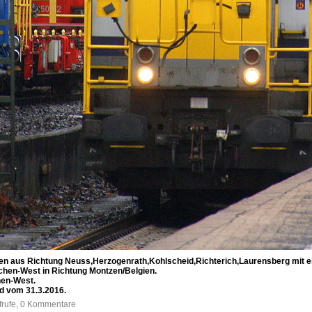
n aus Richtung Neuss,Herzogenrath,Kohlscheid,Richterich,Laurensberg mit 
chen-West in Richtung Montzen/Belgien.
en-West.
d vom 31.3.2016.
frufe, 0 Kommentare