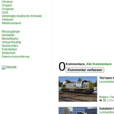
Ukraine
Ungarn
Uruguay
USA
Vereinigte Arabische Emirate
Vietnam
Weißrussland
Neuzugänge
Gemälde
Modellbahn
Virtual Reality
Gemischtes
Fotostellen
Zeitachse
Datenschutzerklärung
0
Kommentare,
Alle Kommentare
Kommentar verfassen
Tfzf fahr
Leonardus 
Belgien / D
33
1200x

Solofahrt
Leonardus 