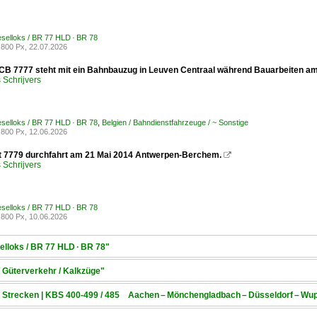
ieselloks / BR 77 HLD · BR 78
800 Px, 22.07.2026
 7777 steht mit ein Bahnbauzug in Leuven Centraal während Bauarbeiten am
Schrijvers
ieselloks / BR 77 HLD · BR 78
,
Belgien / Bahndienstfahrzeuge / ~ Sonstige
800 Px, 12.06.2026
t 7779 durchfahrt am 21 Mai 2014 Antwerpen-Berchem.

Schrijvers
ieselloks / BR 77 HLD · BR 78
800 Px, 10.06.2026
selloks / BR 77 HLD · BR 78"
/ Güterverkehr / Kalkzüge"
 / Strecken | KBS 400-499 / 485 Aachen – Mönchengladbach – Düsseldorf – Wu