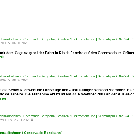
 Zahnradbahnen / Corcovado-Bergbahn
,
Brasilien / Elektrotriebzüge | Schmalspur / Bhe 2/4
200 Px, 06.07.2026
mit dem Gegenzug bei der Fahrt in Rio de Janeiro auf den Corcovado im Grünen.
mür
 Zahnradbahnen / Corcovado-Bergbahn
,
Brasilien / Elektrotriebzüge | Schmalspur / Bhe 2/4
834 Px, 06.07.2026
cht die Schweiz, obwohl die Fahrzeuge und Ausrüstungen von dort stammen. Es 
 Rio de Janeiro. Die Aufnahme entstand am 22. November 2003 an der Ausweich
gner
 Zahnradbahnen / Corcovado-Bergbahn
,
Brasilien / Elektrotriebzüge | Schmalspur / Bhe 2/4
x900 Px, 26.01.2025

Zahnradbahnen / Corcovado-Bergbahn"