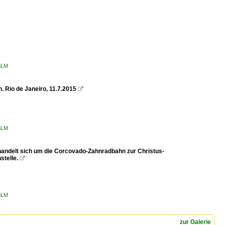
 SLM
 Rio de Janeiro, 11.7.2015

 SLM
handelt sich um die Corcovado-Zahnradbahn zur Christus-
stelle.

 SLM
zur Galerie