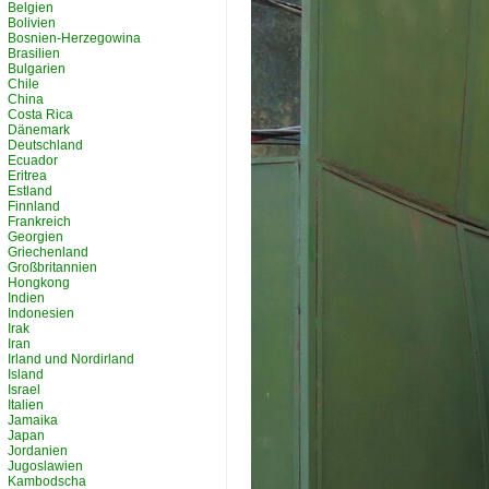
Belgien
Bolivien
Bosnien-Herzegowina
Brasilien
Bulgarien
Chile
China
Costa Rica
Dänemark
Deutschland
Ecuador
Eritrea
Estland
Finnland
Frankreich
Georgien
Griechenland
Großbritannien
Hongkong
Indien
Indonesien
Irak
Iran
Irland und Nordirland
Island
Israel
Italien
Jamaika
Japan
Jordanien
Jugoslawien
Kambodscha