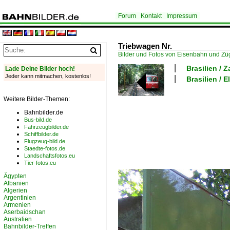
Forum
Kontakt
Impressum
Triebwagen Nr.
Bilder und Fotos von Eisenbahn und Z
Brasilien /
Lade Deine Bilder hoch!
Jeder kann mitmachen, kostenlos!
Brasilien / 
Weitere Bilder-Themen:
Bahnbilder.de
Bus-bild.de
Fahrzeugbilder.de
Schiffbilder.de
Flugzeug-bild.de
Staedte-fotos.de
Landschaftsfotos.eu
Tier-fotos.eu
Ägypten
Albanien
Algerien
Argentinien
Armenien
Aserbaidschan
Australien
Bahnbilder-Treffen