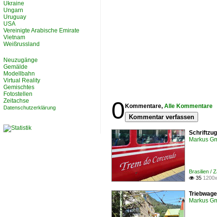
Ukraine
Ungarn
Uruguay
USA
Vereinigte Arabische Emirate
Vietnam
Weißrussland
Neuzugänge
Gemälde
Modellbahn
Virtual Reality
Gemischtes
Fotostellen
0
Zeitachse
Kommentare,
Alle Kommentare
Datenschutzerklärung
Kommentar verfassen
Schriftzu
Markus G
Brasilien /
35
1200x

Triebwagen
Markus G