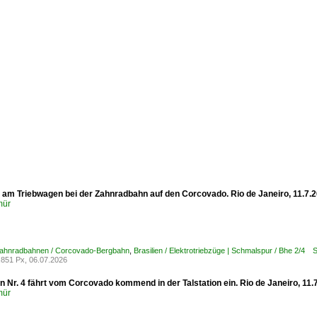
g am Triebwagen bei der Zahnradbahn auf den Corcovado. Rio de Janeiro, 11.7.
mür
 Zahnradbahnen / Corcovado-Bergbahn
,
Brasilien / Elektrotriebzüge | Schmalspur / Bhe 2/4
851 Px, 06.07.2026
 Nr. 4 fährt vom Corcovado kommend in der Talstation ein. Rio de Janeiro, 11.
mür