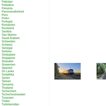
Pakistan
Palästina
Panama
Panoramafreiheit
Peru
Polen
Portugal
Rumänien
Russland
Sambia
San Marino
Saudi Arabien
Schweden
Schweiz
Senegal
Serbien
Simbabwe
Singapore
Slowakei
Slowenien
Spanien
Sri Lanka
Südafrika
Syrien
Taiwan
Tansania
Thailand
Tschechien
Tschechoslowakei
Tunesien
Türkei
Turkmenistan