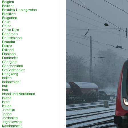
Belgien
Bolivien
Bosnien-Herzegowina
Brasilien
Bulgarien
Chile
China
Costa Rica
Dänemark
Deutschland
Ecuador
Eritrea
Estland
Finnland
Frankreich
Georgien
Griechenland
Großbritannien
Hongkong
Indien
Indonesien
Irak
Iran
Irland und Nordirland
Island
Israel
Italien
Jamaika
Japan
Jordanien
Jugoslawien
Kambodscha