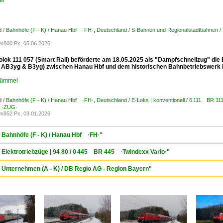
er
 / Bahnhöfe (F - K) / Hanau Hbf ·FH·
,
Deutschland / S-Bahnen und Regionalstadtbahnen /
x800 Px, 05.06.2026
rolok 111 057 (Smart Rail) beförderte am 18.05.2025 als "Dampfschnellzug" 
 AB3yg & B3yg) zwischen Hanau Hbf und dem historischen Bahnbetriebswerk Ha
Kümmel
 / Bahnhöfe (F - K) / Hanau Hbf ·FH·
,
Deutschland / E-Loks | konventionell / 6 111 BR 1
 ·ZUG·
x852 Px, 03.01.2026
/ Bahnhöfe (F - K) / Hanau Hbf ·FH·"
/ Elektrotriebzüge | 94 80 / 0 445 BR 445 ·Twindexx Vario·"
/ Unternehmen (A - K) / DB Regio AG - Region Bayern"