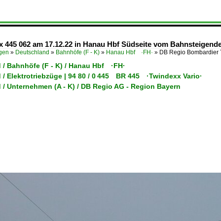
445 062 am 17.12.22 in Hanau Hbf Südseite vom Bahnsteigende 
ügen
»
Deutschland
»
Bahnhöfe (F - K)
»
Hanau Hbf ·FH·
»
DB Regio Bombardier 
 / Bahnhöfe (F - K) / Hanau Hbf ·FH·
/ Elektrotriebzüge | 94 80 / 0 445 BR 445 ·Twindexx Vario·
 / Unternehmen (A - K) / DB Regio AG - Region Bayern