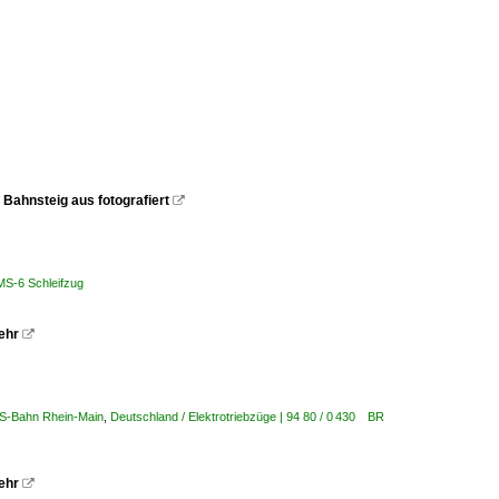
Bahnsteig aus fotografiert

MS-6 Schleifzug
ehr

 S-Bahn Rhein-Main
,
Deutschland / Elektrotriebzüge | 94 80 / 0 430 BR
ehr
