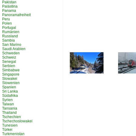
Pakistan
Palästina
Panama
Panoramafreiheit
Peru
Polen
Portugal
Rumänien
Russland
Sambia
San Marino
Saudi Arabien
Schweden
Schweiz
Senegal
Serbien
Simbabwe
Singapore
Slowakei
Slowenien
Spanien
Sri Lanka
Südafrika
Syrien
Taiwan
Tansania
Thailand
Tschechien
Tschechoslowakei
Tunesien
Türkei
Turkmenistan