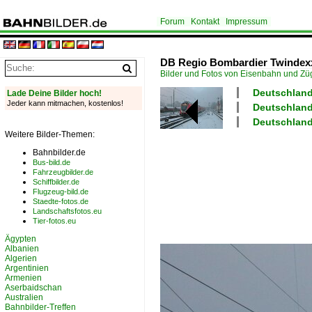
Forum
Kontakt
Impressum
DB Regio Bombardier Twindexx 
Bilder und Fotos von Eisenbahn und Z
Deutschland
Lade Deine Bilder hoch!
Jeder kann mitmachen, kostenlos!
Deutschland 
Deutschland
Weitere Bilder-Themen:
Bahnbilder.de
Bus-bild.de
Fahrzeugbilder.de
Schiffbilder.de
Flugzeug-bild.de
Staedte-fotos.de
Landschaftsfotos.eu
Tier-fotos.eu
Ägypten
Albanien
Algerien
Argentinien
Armenien
Aserbaidschan
Australien
Bahnbilder-Treffen