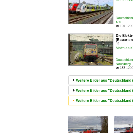
Daniel Ost
Deutschland
430
104
1200

Die Elekt
(Bauarten

Matthias 
Deutschland
Neubiberg
187
1200

Weitere Bilder aus "Deutschland 
Weitere Bilder aus "Deutschland 
Weitere Bilder aus "Deutschland 