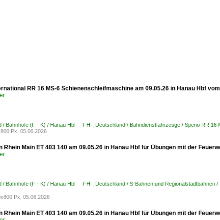
ernational RR 16 MS-6 Schienenschleifmaschine am 09.05.26 in Hanau Hbf vom 
er
 / Bahnhöfe (F - K) / Hanau Hbf ·FH·
,
Deutschland / Bahndienstfahrzeuge / Speno RR 16 
800 Px, 05.06.2026
 Rhein Main ET 403 140 am 09.05.26 in Hanau Hbf für Übungen mit der Feuerw
er
 / Bahnhöfe (F - K) / Hanau Hbf ·FH·
,
Deutschland / S-Bahnen und Regionalstadtbahnen /
x800 Px, 05.06.2026
 Rhein Main ET 403 140 am 09.05.26 in Hanau Hbf für Übungen mit der Feuerw