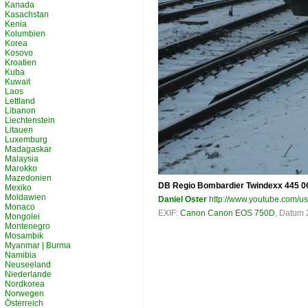
Kanada
Kasachstan
Kenia
Kolumbien
Korea
Kosovo
Kroatien
Kuba
Kuwait
Laos
Lettland
Libanon
Liechtenstein
Litauen
Luxemburg
Madagaskar
Malaysia
Marokko
Mazedonien
DB Regio Bombardier Twindexx 445 06
Mexiko
Moldawien
Daniel Oster
http://www.youtube.com/u
Monaco
EXIF:
Canon Canon EOS 750D
, Datum 
Mongolei
Montenegro
Mosambik
Myanmar | Burma
Namibia
Neuseeland
Niederlande
Nordkorea
Norwegen
Österreich