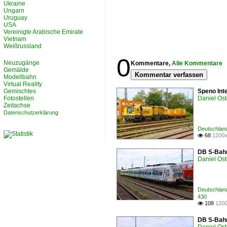
Ukraine
Ungarn
Uruguay
USA
Vereinigte Arabische Emirate
Vietnam
Weißrussland
0
Neuzugänge
Kommentare,
Alle Kommentare
Gemälde
Kommentar verfassen
Modellbahn
Virtual Reality
Gemischtes
Speno Int
Fotostellen
Daniel Ost
Zeitachse
Datenschutzerklärung
Deutschland
68
1200x

DB S-Bahn
Daniel Ost
Deutschland
430
108
1200

DB S-Bahn