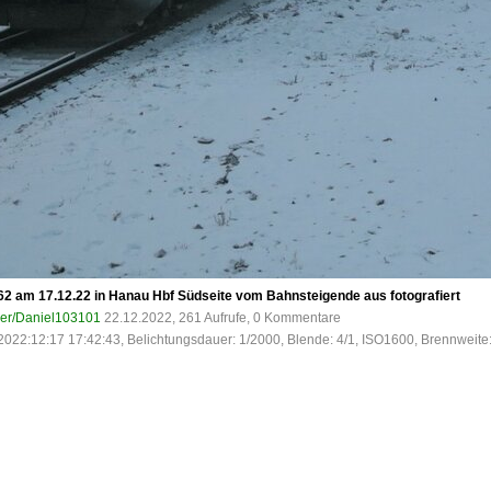
2 am 17.12.22 in Hanau Hbf Südseite vom Bahnsteigende aus fotografiert
ser/Daniel103101
22.12.2022, 261 Aufrufe, 0 Kommentare
2022:12:17 17:42:43, Belichtungsdauer: 1/2000, Blende: 4/1, ISO1600, Brennweite: