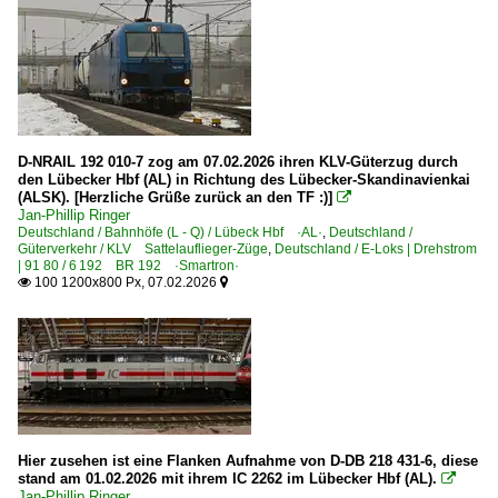
D-NRAIL 192 010-7 zog am 07.02.2026 ihren KLV-Güterzug durch
den Lübecker Hbf (AL) in Richtung des Lübecker-Skandinavienkai
(ALSK). [Herzliche Grüße zurück an den TF :)]

Jan-Phillip Ringer
Deutschland / Bahnhöfe (L - Q) / Lübeck Hbf ·AL·
,
Deutschland /
Güterverkehr / KLV Sattelauflieger-Züge
,
Deutschland / E-Loks | Drehstrom
| 91 80 / 6 192 BR 192 ·Smartron·
100 1200x800 Px, 07.02.2026


Hier zusehen ist eine Flanken Aufnahme von D-DB 218 431-6, diese
stand am 01.02.2026 mit ihrem IC 2262 im Lübecker Hbf (AL).

Jan-Phillip Ringer