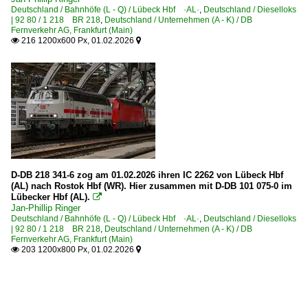
Deutschland / Bahnhöfe (L - Q) / Lübeck Hbf ·AL·
,
Deutschland / Dieselloks
| 92 80 / 1 218 BR 218
,
Deutschland / Unternehmen (A - K) / DB
Fernverkehr AG, Frankfurt (Main)
216 1200x600 Px, 01.02.2026


D-DB 218 341-6 zog am 01.02.2026 ihren IC 2262 von Lübeck Hbf
(AL) nach Rostok Hbf (WR). Hier zusammen mit D-DB 101 075-0 im
Lübecker Hbf (AL).

Jan-Phillip Ringer
Deutschland / Bahnhöfe (L - Q) / Lübeck Hbf ·AL·
,
Deutschland / Dieselloks
| 92 80 / 1 218 BR 218
,
Deutschland / Unternehmen (A - K) / DB
Fernverkehr AG, Frankfurt (Main)
203 1200x800 Px, 01.02.2026

