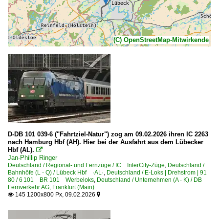
(C) OpenStreetMap-Mitwirkende
D-DB 101 039-6 ("Fahrtziel-Natur") zog am 09.02.2026 ihren IC 2263
nach Hamburg Hbf (AH). Hier bei der Ausfahrt aus dem Lübecker
Hbf (AL).

Jan-Phillip Ringer
Deutschland / Regional- und Fernzüge / IC InterCity-Züge
,
Deutschland /
Bahnhöfe (L - Q) / Lübeck Hbf ·AL·
,
Deutschland / E-Loks | Drehstrom | 91
80 / 6 101 BR 101 Werbeloks
,
Deutschland / Unternehmen (A - K) / DB
Fernverkehr AG, Frankfurt (Main)
145 1200x800 Px, 09.02.2026

