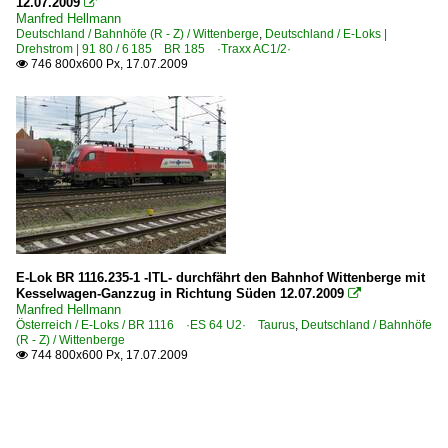
12.07.2009

Manfred Hellmann
Deutschland / Bahnhöfe (R - Z) / Wittenberge
,
Deutschland / E-Loks |
Drehstrom | 91 80 / 6 185 BR 185 ·Traxx AC1/2·
746 800x600 Px, 17.07.2009

E-Lok BR 1116.235-1 -ITL- durchfährt den Bahnhof Wittenberge mit
Kesselwagen-Ganzzug in Richtung Süden 12.07.2009

Manfred Hellmann
Österreich / E-Loks / BR 1116 ·ES 64 U2· Taurus
,
Deutschland / Bahnhöfe
(R - Z) / Wittenberge
744 800x600 Px, 17.07.2009
