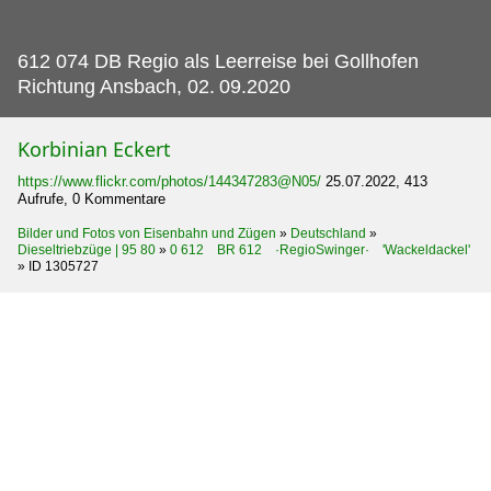
612 074 DB Regio als Leerreise bei Gollhofen
Richtung Ansbach, 02.
09.2020
Korbinian Eckert
https://www.flickr.com/photos/144347283@N05/
25.07.2022, 413
Aufrufe, 0 Kommentare
Bilder und Fotos von Eisenbahn und Zügen
»
Deutschland
»
Dieseltriebzüge | 95 80
»
0 612 BR 612 ·RegioSwinger· 'Wackeldackel'
»
ID 1305727