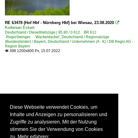
RE 63478 (Hof Hbf - Nürnberg Hbf) bei Wiesau, 23.08.2020

Korbinian Eckert
Deutschland / Dieseltriebzüge | 95 80 / 0 612 BR 612
·RegioSwinger· 'Wackeldackel'
,
Deutschland / Regionalzüge
(Bundesländer) / Bayern
,
Deutschland / Unternehmen (A - K) / DB Regio AG -
Region Bayern
398 1200x800 Px, 15.07.2022

Diese Webseite verwendet Cookies, um
Inhalte und Anzeigen zu personalisieren und
Zugriffe zu analysieren. Mit der Nutzung
stimmen Sie der Verwendung von Cookies
zu. Mehr erfahren: