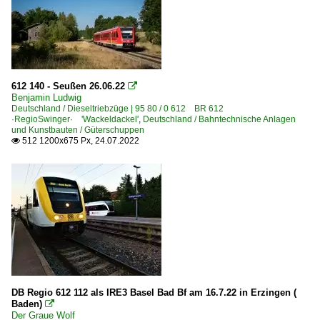
612 140 - Seußen 26.06.22

Benjamin Ludwig
Deutschland / Dieseltriebzüge | 95 80 / 0 612 BR 612
·RegioSwinger· 'Wackeldackel'
,
Deutschland / Bahntechnische Anlagen
und Kunstbauten / Güterschuppen
512 1200x675 Px, 24.07.2022

DB Regio 612 112 als IRE3 Basel Bad Bf am 16.7.22 in Erzingen (
Baden)

Der Graue Wolf