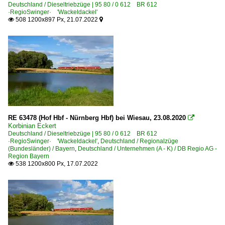
Deutschland / Dieseltriebzüge | 95 80 / 0 612 BR 612
·RegioSwinger· 'Wackeldackel'
508 1200x897 Px, 21.07.2022


RE 63478 (Hof Hbf - Nürnberg Hbf) bei Wiesau, 23.08.2020

Korbinian Eckert
Deutschland / Dieseltriebzüge | 95 80 / 0 612 BR 612
·RegioSwinger· 'Wackeldackel'
,
Deutschland / Regionalzüge
(Bundesländer) / Bayern
,
Deutschland / Unternehmen (A - K) / DB Regio AG -
Region Bayern
538 1200x800 Px, 17.07.2022
