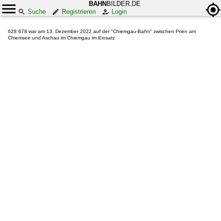
BAHN
BILDER.DE
Suche
Registrieren
Login
628 678 war am 13. Dezember 2022 auf der "Chiemgau-Bahn" zwischen Prien am
Chiemsee und Aschau im Chiemgau im Einsatz