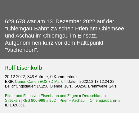
628 678 war am 13.
Dezember 2022 auf der
"Chiemgau-Bahn" zwischen Prien am Chiemsee
und Aschau im Chiemgau im Einsatz.
Aufgenommen kurz vor dem Haltepunkt
"Vachendorf".
Rolf Eisenkolb
20.12.2022, 346 Aufrufe, 0 Kommentare
EXIF:
Canon Canon EOS 7D Mark II
, Datum 2022:12:13 12:24:22,
Belichtungsdauer: 1/1250, Blende: 10/1, ISO250, Brennweite: 24/1
Bilder und Fotos von Eisenbahn und Zügen
»
Deutschland
»
Strecken | KBS 800-999
»
952 Prien – Aschau ·Chiemgaubahn·
»
ID 1320361