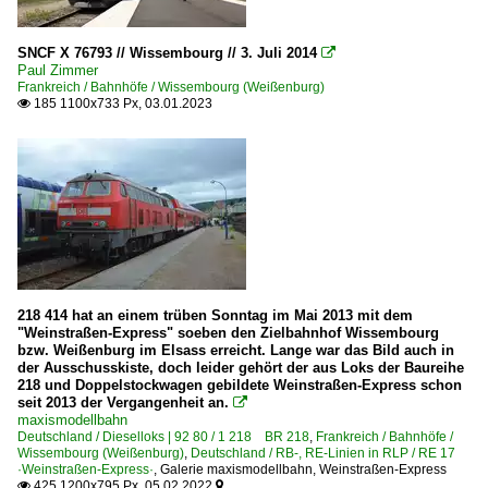
SNCF X 76793 // Wissembourg // 3. Juli 2014

Paul Zimmer
Frankreich / Bahnhöfe / Wissembourg (Weißenburg)
185 1100x733 Px, 03.01.2023

218 414 hat an einem trüben Sonntag im Mai 2013 mit dem
"Weinstraßen-Express" soeben den Zielbahnhof Wissembourg
bzw. Weißenburg im Elsass erreicht. Lange war das Bild auch in
der Ausschusskiste, doch leider gehört der aus Loks der Baureihe
218 und Doppelstockwagen gebildete Weinstraßen-Express schon
seit 2013 der Vergangenheit an.

maxismodellbahn
Deutschland / Dieselloks | 92 80 / 1 218 BR 218
,
Frankreich / Bahnhöfe /
Wissembourg (Weißenburg)
,
Deutschland / RB-, RE-Linien in RLP / RE 17
·Weinstraßen-Express·
,
Galerie maxismodellbahn
,
Weinstraßen-Express
425 1200x795 Px, 05.02.2022

