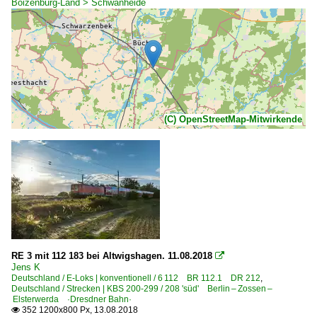
Boizenburg-Land > Schwanheide
(C) OpenStreetMap-Mitwirkende
RE 3 mit 112 183 bei Altwigshagen. 11.08.2018

Jens K
Deutschland / E-Loks | konventionell / 6 112 BR 112.1 DR 212
,
Deutschland / Strecken | KBS 200-299 / 208 'süd' Berlin – Zossen –
Elsterwerda ·Dresdner Bahn·
352 1200x800 Px, 13.08.2018
