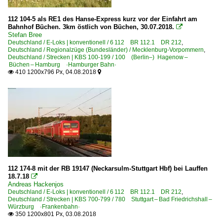
112 104-5 als RE1 des Hanse-Express kurz vor der Einfahrt am
Bahnhof Büchen. 3km östlich von Büchen, 30.07.2018.

Stefan Bree
Deutschland / E-Loks | konventionell / 6 112 BR 112.1 DR 212
,
Deutschland / Regionalzüge (Bundesländer) / Mecklenburg-Vorpommern
,
Deutschland / Strecken | KBS 100-199 / 100 (Berlin–) Hagenow –
Büchen – Hamburg ·Hamburger Bahn·
410 1200x796 Px, 04.08.2018


112 174-8 mit der RB 19147 (Neckarsulm-Stuttgart Hbf) bei Lauffen
18.7.18

Andreas Hackenjos
Deutschland / E-Loks | konventionell / 6 112 BR 112.1 DR 212
,
Deutschland / Strecken | KBS 700-799 / 780 Stuttgart – Bad Friedrichshall –
Würzburg ·Frankenbahn·
350 1200x801 Px, 03.08.2018
