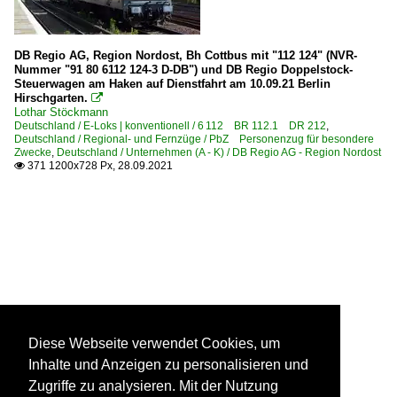
DB Regio AG, Region Nordost, Bh Cottbus mit "112 124" (NVR-
Nummer "91 80 6112 124-3 D-DB") und DB Regio Doppelstock-
Steuerwagen am Haken auf Dienstfahrt am 10.09.21 Berlin
Hirschgarten.

Lothar Stöckmann
Deutschland / E-Loks | konventionell / 6 112 BR 112.1 DR 212
,
Deutschland / Regional- und Fernzüge / PbZ Personenzug für besondere
Zwecke
,
Deutschland / Unternehmen (A - K) / DB Regio AG - Region Nordost
371 1200x728 Px, 28.09.2021

Diese Webseite verwendet Cookies, um
Inhalte und Anzeigen zu personalisieren und
Zugriffe zu analysieren. Mit der Nutzung