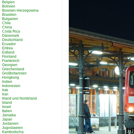
Belgien
Bolivien
Bosnien-Herzegowina
Brasilien
Bulgarien
Chile
China
Costa Rica
Dänemark
Deutschland
Ecuador
Eritrea
Estland
Finnland
Frankreich
Georgien
Griechenland
Großbritannien
Hongkong
Indien
Indonesien
Irak
Iran
Irland und Nordirland
Island
Israel
Italien
Jamaika
Japan
Jordanien
Jugoslawien
Kambodscha