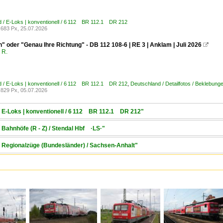
 / E-Loks | konventionell / 6 112 BR 112.1 DR 212
683 Px, 25.07.2026
 oder "Genau Ihre Richtung" - DB 112 108-6 | RE 3 | Anklam | Juli 2026

 R.
 / E-Loks | konventionell / 6 112 BR 112.1 DR 212
,
Deutschland / Detailfotos / Beklebun
829 Px, 05.07.2026
/ E-Loks | konventionell / 6 112 BR 112.1 DR 212"
 Bahnhöfe (R - Z) / Stendal Hbf ·LS·"
/ Regionalzüge (Bundesländer) / Sachsen-Anhalt"