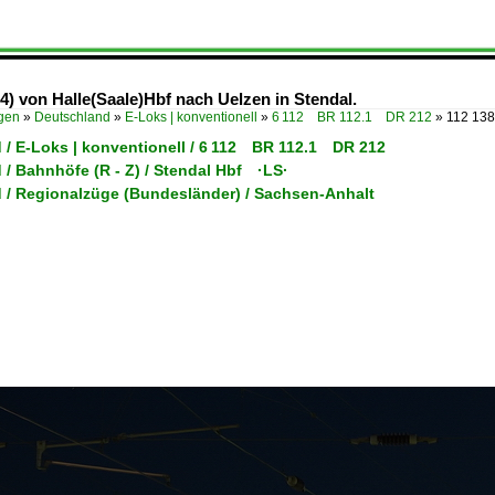
) von Halle(Saale)Hbf nach Uelzen in Stendal.
ügen
»
Deutschland
»
E-Loks | konventionell
»
6 112 BR 112.1 DR 212
»
112 138
 / E-Loks | konventionell / 6 112 BR 112.1 DR 212
/ Bahnhöfe (R - Z) / Stendal Hbf ·LS·
 / Regionalzüge (Bundesländer) / Sachsen-Anhalt