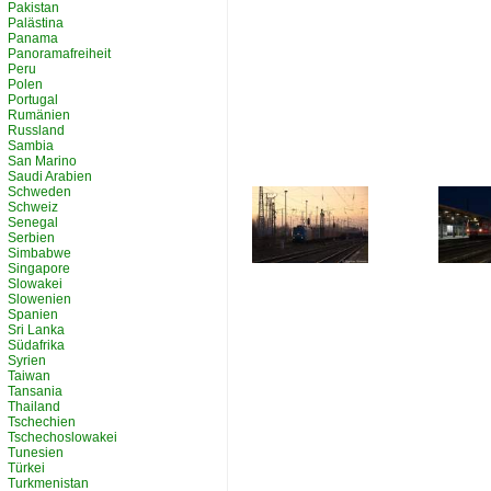
Pakistan
Palästina
Panama
Panoramafreiheit
Peru
Polen
Portugal
Rumänien
Russland
Sambia
San Marino
Saudi Arabien
Schweden
Schweiz
Senegal
Serbien
Simbabwe
Singapore
Slowakei
Slowenien
Spanien
Sri Lanka
Südafrika
Syrien
Taiwan
Tansania
Thailand
Tschechien
Tschechoslowakei
Tunesien
Türkei
Turkmenistan