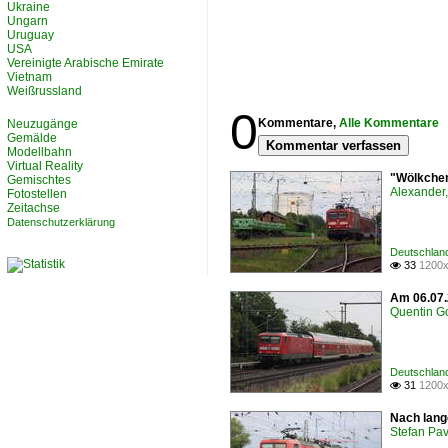
Ukraine
Ungarn
Uruguay
USA
Vereinigte Arabische Emirate
Vietnam
Weißrussland
0
Kommentare,
Alle Kommentare
Neuzugänge
Gemälde
Kommentar verfassen
Modellbahn
Virtual Reality
"Wölkchen
Gemischtes
Alexander,
Fotostellen
Zeitachse
Datenschutzerklärung
Deutschland
33
1200x

Am 06.07.2
Quentin Go
Deutschland
31
1200x

Nach lang
Stefan Pav