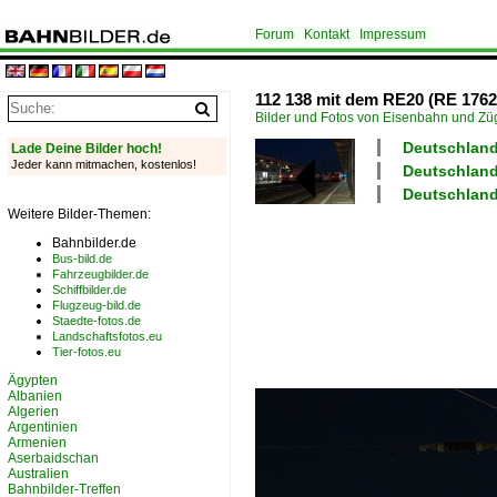
Forum
Kontakt
Impressum
112 138 mit dem RE20 (RE 17624
Bilder und Fotos von Eisenbahn und Z
Deutschland
Lade Deine Bilder hoch!
Jeder kann mitmachen, kostenlos!
Deutschland 
Deutschland
Weitere Bilder-Themen:
Bahnbilder.de
Bus-bild.de
Fahrzeugbilder.de
Schiffbilder.de
Flugzeug-bild.de
Staedte-fotos.de
Landschaftsfotos.eu
Tier-fotos.eu
Ägypten
Albanien
Algerien
Argentinien
Armenien
Aserbaidschan
Australien
Bahnbilder-Treffen