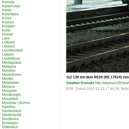
Kanada
Kasachstan
Kenia
Kolumbien
Korea
Kosovo
Kroatien
Kuba
Kuwait
Laos
Lettland
Libanon
Liechtenstein
Litauen
Luxemburg
Madagaskar
Malaysia
Marokko
Mazedonien
112 138 mit dem RE20 (RE 17624) von 
Mexiko
Moldawien
Stephan Kemnitz
http://stephan180sbah
Monaco
EXIF: Datum 2013:12:15 17:44:58, Belich
Mongolei
Montenegro
Mosambik
Myanmar | Burma
Namibia
Neuseeland
Niederlande
Nordkorea
Norwegen
Österreich