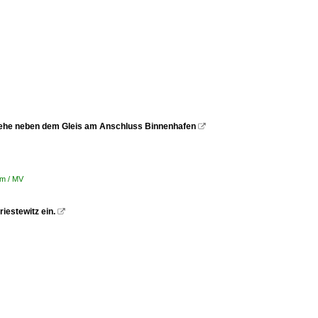
 stehe neben dem Gleis am Anschluss Binnenhafen

am / MV
iestewitz ein.
