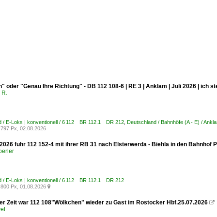
" oder "Genau Ihre Richtung" - DB 112 108-6 | RE 3 | Anklam | Juli 2026 | ich
 R.
 / E-Loks | konventionell / 6 112 BR 112.1 DR 212
,
Deutschland / Bahnhöfe (A - E) / Ankl
797 Px, 02.08.2026
026 fuhr 112 152-4 mit ihrer RB 31 nach Elsterwerda - Biehla in den Bahnhof Pr
erler
 / E-Loks | konventionell / 6 112 BR 112.1 DR 212
800 Px, 01.08.2026

er Zeit war 112 108"Wölkchen" wieder zu Gast im Rostocker Hbf.25.07.2026

el