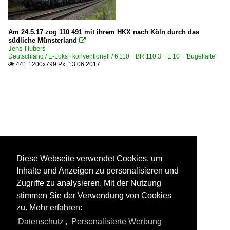
Am 24.5.17 zog 110 491 mit ihrem HKX nach Köln durch das
südliche Münsterland

Jens Hubers
Deutschland / E-Loks | konventionell / 6 110 BR 110.3 E 10 'Bügelfalte'
441 1200x799 Px, 13.06.2017

Diese Webseite verwendet Cookies, um
Inhalte und Anzeigen zu personalisieren und
Zugriffe zu analysieren. Mit der Nutzung
stimmen Sie der Verwendung von Cookies
zu. Mehr erfahren:
Datenschutz
,
Personalisierte Werbung