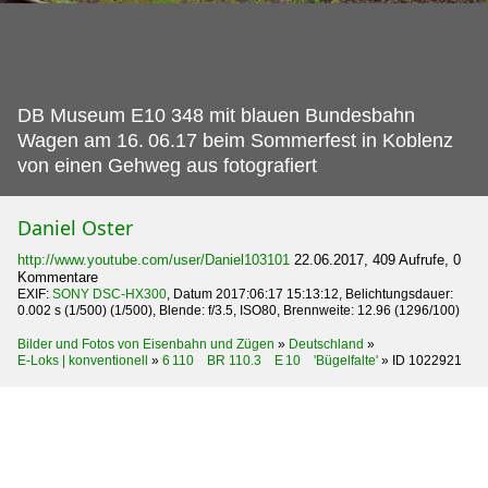
DB Museum E10 348 mit blauen Bundesbahn
Wagen am 16.
06.17 beim Sommerfest in Koblenz
von einen Gehweg aus fotografiert
Daniel Oster
http://www.youtube.com/user/Daniel103101
22.06.2017, 409 Aufrufe, 0
Kommentare
EXIF:
SONY DSC-HX300
, Datum 2017:06:17 15:13:12, Belichtungsdauer:
0.002 s (1/500) (1/500), Blende: f/3.5, ISO80, Brennweite: 12.96 (1296/100)
Bilder und Fotos von Eisenbahn und Zügen
»
Deutschland
»
E-Loks | konventionell
»
6 110 BR 110.3 E 10 'Bügelfalte'
»
ID 1022921