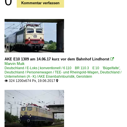
0
Kommentar verfassen
AKE E10 1309 am 14.06.17 kurz vor dem Bahnhof Lindhorst

Marvin Muik
Deutschland / E-Loks | konventionell / 6 110 BR 110.3 E 10 'Bügelfalte'
,
Deutschland / Personenwagen / TEE- und Rheingold-Wagen
,
Deutschland /
Unternehmen (A - K) / AKE Eisenbahntouristik, Gerolstein
324 1200x674 Px, 19.06.2017

