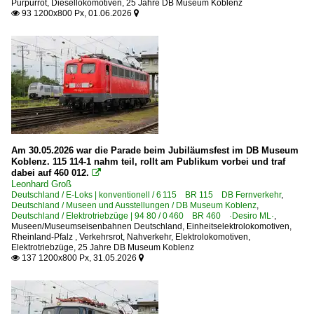
Purpurrot
,
Diesellokomotiven
,
25 Jahre DB Museum Koblenz
93 1200x800 Px, 01.06.2026


Autotransportzüge
Gemischte Güterzüge
Güterzüge (sonstige)
Güterwagen
0 | Gattung T | Güterwagen mit öffnungsfähigem Dach
1 | Gattung G | Gedeckter Güterwagen der Regelbauart
Am 30.05.2026 war die Parade beim Jubiläumsfest im DB Museum
7 | Gattung Z | Kesselwagen
Koblenz. 115 114-1 nahm teil, rollt am Publikum vorbei und traf
dabei auf 460 012.

9 | Gattung U | Sonderwagen, Silowagen
Leonhard Groß
Deutschland / E-Loks | konventionell / 6 115 BR 115 DB Fernverkehr
,
Museumswagen | Oldies
Deutschland / Museen und Ausstellungen / DB Museum Koblenz
,
Deutschland / Elektrotriebzüge | 94 80 / 0 460 BR 460 ·Desiro ML·
,
Museen/Museumseisenbahnen Deutschland
,
Einheitselektrolokomotiven
,
Museumsbahnen
Rheinland-Pfalz
,
Verkehrsrot
,
Nahverkehr
,
Elektrolokomotiven
,
Elektrotriebzüge
,
25 Jahre DB Museum Koblenz
Bielefelder Eisenbahnfreunde e. V.
137 1200x800 Px, 31.05.2026


Historische Eisenbahn Frankfurt am Main ·HEF·
Museums Eisenbahn Hamm ·MEH·
Museumseisenbahn Hanau e.V. (histor. Bw)