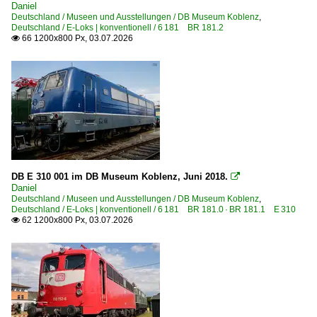
1 202 BR 202 DR 112 · DR 110 DR V 100.1
Daniel
Deutschland / Museen und Ausstellungen / DB Museum Koblenz
,
1 211 BR 211 DB V 100.10 Private
Deutschland / E-Loks | konventionell / 6 181 BR 181.2
66 1200x800 Px, 03.07.2026

1 212 BR 212 DB V 100.20
1 212 BR 212 DB V 100.20 Private
1 215 BR 215 DB V 163
1 215 BR 215 DB V 163 Private
1 216 BR 216 DB V 160
1 216 BR 216 DB V 160 Vorserie 'Lollo'
1 216 BR 216 · BR 226 Umbau BR 216
DB E 310 001 im DB Museum Koblenz, Juni 2018.

1 217 BR 217 DB V 162
Daniel
Deutschland / Museen und Ausstellungen / DB Museum Koblenz
,
1 218 BR 218
Deutschland / E-Loks | konventionell / 6 181 BR 181.0 · BR 181.1 E 310
62 1200x800 Px, 03.07.2026

1 218 BR 218 Lokportraits
1 218 BR 218 Private
1 219 BR 219 DR 119 'U-Boot'
1 220 BR 220 DB V 200.0
1 225 BR 225 Umbau BR 215 Private