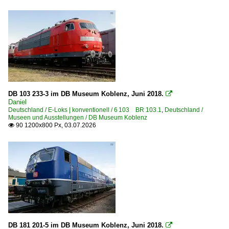
Tender
Dampfloks | ohne BR-Nummer | Private | Industrie
Anfangsjahre | ADLER | Replikat
Detailfotos
Anschriften, Logos
DB 103 233-3 im DB Museum Koblenz, Juni 2018.

Antriebe, Stangenantriebe
Daniel
Deutschland / E-Loks | konventionell / 6 103 BR 103.1
,
Deutschland /
Drehgestelle
Museen und Ausstellungen / DB Museum Koblenz
90 1200x800 Px, 03.07.2026

Fabrikschilder
Herstellerschilder
Lokschilder, Fahrzeugnummern
~ Sonstiges
Dieselloks | 92 80
1 120 BR 220 DR 120 DR V 200 'Taigatrommel'
DB 181 201-5 im DB Museum Koblenz, Juni 2018.
