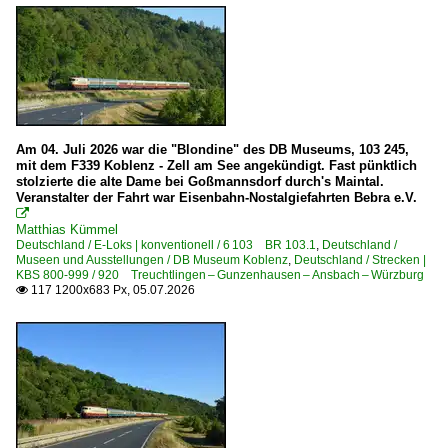
2020
2020
Bahnhöfe (F - K)
2021
Frankfurt (Main) Hbf ·FF·
2022
Frankfurt am Main (sonstige)
2023
Hanau Hbf ·FH·
Am 04. Juli 2026 war die "Blondine" des DB Museums, 103 245,
2024
Koblenz Hbf ·KKO·
mit dem F339 Koblenz - Zell am See angekündigt. Fast pünktlich
2025
stolzierte die alte Dame bei Goßmannsdorf durch's Maintal.
Veranstalter der Fahrt war Eisenbahn-Nostalgiefahrten Bebra e.V.
Bahnhöfe (L - Q)
2026

Matthias Kümmel
Leutesdorf
Deutschland / E-Loks | konventionell / 6 103 BR 103.1
,
Deutschland /
Museen und Ausstellungen / DB Museum Koblenz
,
Deutschland / Strecken |
Ludwigsburg
KBS 800-999 / 920 Treuchtlingen – Gunzenhausen – Ansbach – Würzburg
117 1200x683 Px, 05.07.2026

Ludwigshafen (Rhein)
Bahnhöfe (R - Z)
Singen (Htw)
Wuppertal (alle Bahnhöfe)
Bahntechnische Anlagen und Kunstbauten