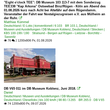
2007
"Eight o'clock TEE": DB Museum 103 113-7 mit dem Sonderzug
TEE338 "Kap Arkona" Ostseebad Binz/Rügen - Köln am Abend des
Skl 26 Gleiskraftwagen, Rottenkraftwagen
2008
01.08.2026 kurz nach Acht bei Altefähr auf dem Rügendamm.
Veranstalter der Fahrt war Nostalgiezugreisen e.V. aus Mülheim an
2009
Bahndienstfahrzeuge | historisch
der Ruhr.

Matthias Kümmel
Deutschland / E-Loks | konventionell / 6 103 BR 103.1
Draisinen
,
Deutschland /
2010
Museen und Ausstellungen / DB Museum Koblenz
,
Deutschland / Strecken |
KBS 100-199 / 190 Stralsund – Bergen auf Rügen – Lietzow – Borchtitz –
2010
Sassnitz
Bahndienstfahrzeuge | Triebfahrzeuge
76
1200x806 Px, 01.08.2026

 2
2011
0 605 BR 605 advanced TrainLab
2012
1 212 BR 714 Lok DB Notfalltechnik Rettungszug
2013
1 225 BR 225 Umbau BR 215
2014
6 120 BR 120 · BR 752 DB Netz, DB Systemtechnik
2015
2016
Bahnhöfe (A - E)
2017
Aschaffenburg
DB V65 011 im DB Museum Koblenz, Juni 2018.

2018
Daniel
Bamberg
Deutschland / Museen und Ausstellungen / DB Museum Koblenz
,
2019
Deutschland / Dieselloks | bis 100 km/h | 98 80 / 3 265 BR 265.0 · DB V 65
Bohmte
74 1200x800 Px, 09.07.2026

Bonn-Bad Godesberg