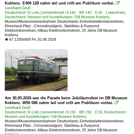
Koblenz. E400 128 nahm teil und rollt am Publikum vorbei.

Dieseltriebzüge | 95 80
Leonhard Groß
Deutschland / E-Loks | konventionell / 6 140 BR 140 E 40 Lokportraits
,
0 610 BR 610 'Pendolino'
Deutschland / Museen und Ausstellungen / DB Museum Koblenz
,
Museen/Museumseisenbahnen Deutschland
,
Einheitselektrolokomotiven
,
0 628 BR 628 · 928 · BR 629
Rheinland-Pfalz
,
Chromdioxidgrün, Stahlblau & Purpurrot
,
Elektrolokomotiven
,
Altbau-Elektrolokomotiven
,
25 Jahre DB Museum
Koblenz
Dieseltriebzüge | bis 1970 und Altbautriebzüge
87 1200x800 Px, 02.06.2026

DB VT 11.5 · BR 601 TEE-Triebzüge
DB VT 98 · BR 796/996 · BR 798/998 Uerdinger Schienenb
E-Loks | Altbau
E 04 BR 104 · DR 204
E 16 BR 116 bay. ES1
E 18 BR 118 · DR 218
Am 30.05.2026 war die Parade beim Jubiläumsfest im DB Museum
Koblenz. W50 086 nahm teil und rollt am Publikum vorbei.

E 19 BR 119
Leonhard Groß
Deutschland / E-Loks | konventionell / 6 150 BR 150 E 50
,
Deutschland /
E 44 BR 144 · DR 244
Museen und Ausstellungen / DB Museum Koblenz
,
Museen/Museumseisenbahnen Deutschland
,
Einheitselektrolokomotiven
,
E 60 BR 160
Rheinland-Pfalz
,
Chromdioxidgrün, Stahlblau & Purpurrot
,
Elektrolokomotiven
,
Altbau-Elektrolokomotiven
,
25 Jahre DB Museum
E 69 BR 169 LAG 1-5