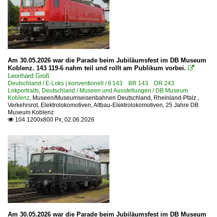
3 360 BR 360 · DB 260 DB V 60
BR 280 · DB V 80
Dieselloks | Kleinloks
Am 30.05.2026 war die Parade beim Jubiläumsfest im DB Museum
3 311.1 BR 311.1 ·Windhoff Kö Lg I/35·
Koblenz. 143 119-6 nahm teil und rollt am Publikum vorbei.

Leonhard Groß
3 322 BR 322 ·DB Köf II, DR Kö Lg II, LDE 80·
Deutschland / E-Loks | konventionell / 6 143 BR 143 DR 243
Lokportraits
,
Deutschland / Museen und Ausstellungen / DB Museum
3 323/324 BR 323 · 324 ·DB Köf II/Lg II, Köf III·
Koblenz
,
Museen/Museumseisenbahnen Deutschland
,
Rheinland-Pfalz
,
Verkehrsrot
,
Elektrolokomotiven
,
Altbau-Elektrolokomotiven
,
25 Jahre DB
3 332 BR 332 DB Köf 11 ·Gmeinder, Jung, O&K, Windhof
Museum Koblenz
104 1200x800 Px, 02.06.2026

3 335 BR 333 DB Köf 12 ·Gmeinder, Jung, O&K, Windhof
KDL 01 Kleinstdiesellok
KDL 91 · BR 910 Kleinstdiesellok
Schöma KDL 15
Dieselloks | ohne BR-Nummer | Private | Industrie
Henschel DH 440
Am 30.05.2026 war die Parade beim Jubiläumsfest im DB Museum