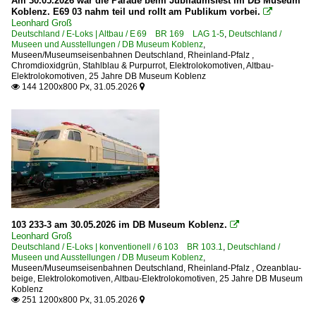
Am 30.05.2026 war die Parade beim Jubiläumsfest im DB Museum
Koblenz. E69 03 nahm teil und rollt am Publikum vorbei.

35, 40 Henschel-Wegmann-Zug
Leonhard Groß
Deutschland / E-Loks | Altbau / E 69 BR 169 LAG 1-5
,
Deutschland /
37-39 D-Zug Salon-'Schürzenwagen'
Museen und Ausstellungen / DB Museum Koblenz
,
Museen/Museumseisenbahnen Deutschland
,
Rheinland-Pfalz
,
38-39 D-Zug 'Schürzenwagen'
Chromdioxidgrün, Stahlblau & Purpurrot
,
Elektrolokomotiven
,
Altbau-
Elektrolokomotiven
,
25 Jahre DB Museum Koblenz
Innenansichten Altbauwagen
144 1200x800 Px, 31.05.2026


Personenwagen | Begleit- und Sonderwagen
Begleitwagen | alle Umbauten
Personenwagen | Steuerwagen
IC-Steuerwagen InterRegio 269, 287
Steuerwagen Bauart Karlsruhe 'Silberling'
103 233-3 am 30.05.2026 im DB Museum Koblenz.

Leonhard Groß
RB-, RE-Linien in NRW
Deutschland / E-Loks | konventionell / 6 103 BR 103.1
,
Deutschland /
Museen und Ausstellungen / DB Museum Koblenz
,
RB 27 ·Rhein-Erft-Bahn·
Museen/Museumseisenbahnen Deutschland
,
Rheinland-Pfalz
,
Ozeanblau-
beige
,
Elektrolokomotiven
,
Altbau-Elektrolokomotiven
,
25 Jahre DB Museum
Koblenz
251 1200x800 Px, 31.05.2026
Regional- und Fernzüge

