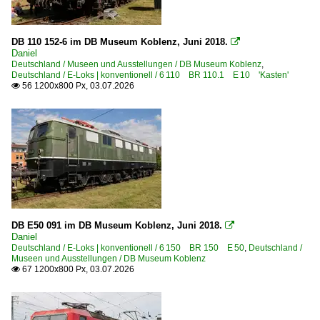
1 228 BR 228 · DR 118 DR V 180
1 230 BR 230 DR 130
DB 110 152-6 im DB Museum Koblenz, Juni 2018.

Daniel
1 234 BR 234 DR 132 Private
Deutschland / Museen und Ausstellungen / DB Museum Koblenz
,
Deutschland / E-Loks | konventionell / 6 110 BR 110.1 E 10 'Kasten'
1 261 BR 261 · BR 260 ·Gravita 10 BB·
56 1200x800 Px, 03.07.2026

4 185 ·DE 18·
Dieselloks | bis 100 km/h | 98 80
0 236 BR 236 · DR 103 DRG V 36
0 360 BR 360 · DB 260 ·DB V 60·
3 107 DR 107 DR V 75 ex CKD T435.0, T458.1
3 265 BR 265.0 · DB V 65
DB E50 091 im DB Museum Koblenz, Juni 2018.

3 265 BR 265.1 ·MaK 600 D, 600 D13·
Daniel
Deutschland / E-Loks | konventionell / 6 150 BR 150 E 50
,
Deutschland /
3 290 BR 290 DB V 90
Museen und Ausstellungen / DB Museum Koblenz
67 1200x800 Px, 03.07.2026

3 294 BR 294 funkferngesteuerte BR 290
3 294 BR 294.5 remotorisiert ·MaK V 90·
3 345 · 3 346 BR 345 · BR 346 DR 105 · DR 106 DR V 60