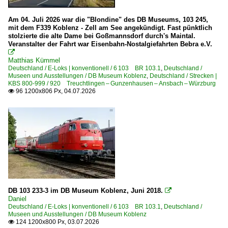
Drehscheiben und Schiebebühnen
Am 04. Juli 2026 war die "Blondine" des DB Museums, 103 245,
mit dem F339 Koblenz - Zell am See angekündigt. Fast pünktlich
Formsignale
stolzierte die alte Dame bei Goßmannsdorf durch's Maintal.
Veranstalter der Fahrt war Eisenbahn-Nostalgiefahrten Bebra e.V.
Stellwerke

Matthias Kümmel
Deutschland / E-Loks | konventionell / 6 103 BR 103.1
,
Deutschland /
Dampfloks
Museen und Ausstellungen / DB Museum Koblenz
,
Deutschland / Strecken |
KBS 800-999 / 920 Treuchtlingen – Gunzenhausen – Ansbach – Würzburg
BR 01 DB 001 ·DB-Umbau·
96 1200x806 Px, 04.07.2026

BR 01 DB 001 · DR 01.20 ·DRG-Einheitslok·
BR 01.10 DB 011 ·DB-Umbau·
BR 01.10 Öl DB 012 ·DB-Umbau·
BR 52 DR 52.1-7/52.9 ·Kriegslok·
BR 78.0-5 DB 078 · DR 78.1 preuß. T18
BR 82 DB 082 ·DB-Neubau·
BR 89.70-75 preuß. T 3
DB 103 233-3 im DB Museum Koblenz, Juni 2018.

Daniel
BR 89.8 bayer. R 3/3
Deutschland / E-Loks | konventionell / 6 103 BR 103.1
,
Deutschland /
Museen und Ausstellungen / DB Museum Koblenz
BR 98.3 bayer. PtL 2/2 'Glaskasten'
124 1200x800 Px, 03.07.2026
