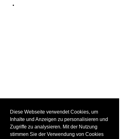
DbZ Überführungsfahrten, Züge für besondere Zwecke
Lz Lokzüge
Regionalzüge (Bundesländer)
Nordrhein-Westfalen
Sonstiges
Bahnhofsschilder, Werbeplakate und ähnliches
Kurioses
Nachtaufnahmen
Stimmungsbilder
Speicherloks | Akku ¦ Druckluft ¦ Dampf
Diese Webseite verwendet Cookies, um
DB 381 · DRG Ka · DRG Ks Lg II/36 Akku
Inhalte und Anzeigen zu personalisieren und
Zugriffe zu analysieren. Mit der Nutzung
Strecken | KBS 100-199
stimmen Sie der Verwendung von Cookies
190 Stralsund – Bergen auf Rügen – Lietzow – Borchtitz –