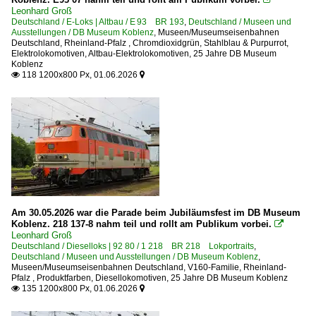
6 139 BR 139 E 40.11 Private
Leonhard Groß
Deutschland / E-Loks | Altbau / E 93 BR 193
,
Deutschland / Museen und
6 140 BR 140 E 40
Ausstellungen / DB Museum Koblenz
,
Museen/Museumseisenbahnen
Deutschland
,
Rheinland-Pfalz
,
Chromdioxidgrün, Stahlblau & Purpurrot
,
6 140 BR 140 E 40 Lokportraits
Elektrolokomotiven
,
Altbau-Elektrolokomotiven
,
25 Jahre DB Museum
Koblenz
6 140 BR 140 E 40 Private
118 1200x800 Px, 01.06.2026


6 141 BR 141 E 41 'Knallfrosch'
6 143 BR 143 DR 243
6 143 BR 143 DR 243 Lokportraits
6 150 BR 150 E 50
6 151 BR 151
6 155 BR 155 DR 250 'Energiecontainer'
6 181 BR 181.0 · BR 181.1 E 310
Am 30.05.2026 war die Parade beim Jubiläumsfest im DB Museum
Koblenz. 218 137-8 nahm teil und rollt am Publikum vorbei.

6 181 BR 181.2
Leonhard Groß
Deutschland / Dieselloks | 92 80 / 1 218 BR 218 Lokportraits
,
6 181 BR 181.2 Lokportraits
Deutschland / Museen und Ausstellungen / DB Museum Koblenz
,
Museen/Museumseisenbahnen Deutschland
,
V160-Familie
,
Rheinland-
6 181 BR 181.2 Private
Pfalz
,
Produktfarben
,
Diesellokomotiven
,
25 Jahre DB Museum Koblenz
135 1200x800 Px, 01.06.2026


BR 110.0 DB E 10.0 Vorserie
BR 182 DB E 320