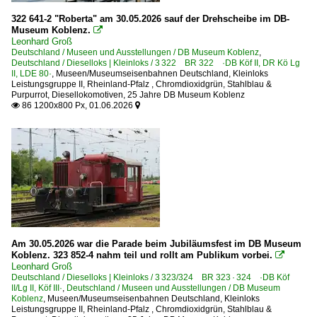
2024 Sommerfest DB Museum Koblenz
322 641-2 "Roberta" am 30.05.2026 sauf der Drehscheibe im DB-
2024 Tag der Schiene
Museum Koblenz.

Leonhard Groß
2025 Lokschuppenfest Hanau
Deutschland / Museen und Ausstellungen / DB Museum Koblenz
,
Deutschland / Dieselloks | Kleinloks / 3 322 BR 322 ·DB Köf II, DR Kö Lg
Ausgediente Fahrzeuge und Bahnanlagen
II, LDE 80·
,
Museen/Museumseisenbahnen Deutschland
,
Kleinloks
Leistungsgruppe II
,
Rheinland-Pfalz
,
Chromdioxidgrün, Stahlblau &
E10 1239 - Rückkehr einer Legende
Purpurrot
,
Diesellokomotiven
,
25 Jahre DB Museum Koblenz
86 1200x800 Px, 01.06.2026

Momentaufnahmen

Sonderzüge und Sonderfahrten
TEE- und Rheingold-Züge
Touristik-Zug
Gasturbinentriebzüge
DB VT 11.5 · BR 602 TEE-Triebzüge
Am 30.05.2026 war die Parade beim Jubiläumsfest im DB Museum
Koblenz. 323 852-4 nahm teil und rollt am Publikum vorbei.

Grenzverkehr
Leonhard Groß
Deutschland / Dieselloks | Kleinloks / 3 323/324 BR 323 · 324 ·DB Köf
Deutschland <-> Polen
II/Lg II, Köf III·
,
Deutschland / Museen und Ausstellungen / DB Museum
Koblenz
,
Museen/Museumseisenbahnen Deutschland
,
Kleinloks
Leistungsgruppe II
,
Rheinland-Pfalz
,
Chromdioxidgrün, Stahlblau &
Güterverkehr