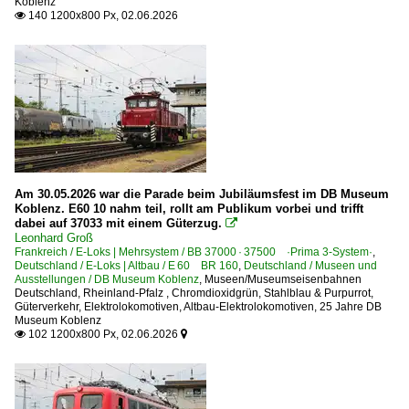
Koblenz
140 1200x800 Px, 02.06.2026

E 71 preuß. E 511-37
E 93 BR 193
E 94 BR 194 · DR 254
E-Loks | Drehstrom | 91 80
6 101 BR 101
6 101 BR 101 Lokportraits
Am 30.05.2026 war die Parade beim Jubiläumsfest im DB Museum
6 101 BR 101 Werbeloks
Koblenz. E60 10 nahm teil, rollt am Publikum vorbei und trifft
6 120 BR 120 Private
dabei auf 37033 mit einem Güterzug.

Leonhard Groß
6 120 BR 120.1
Frankreich / E-Loks | Mehrsystem / BB 37000 · 37500 ·Prima 3-System·
,
Deutschland / E-Loks | Altbau / E 60 BR 160
,
Deutschland / Museen und
6 145 BR 145 ·Traxx AC·
Ausstellungen / DB Museum Koblenz
,
Museen/Museumseisenbahnen
Deutschland
,
Rheinland-Pfalz
,
Chromdioxidgrün, Stahlblau & Purpurrot
,
6 152 BR 152 ·ES 64 F·
Güterverkehr
,
Elektrolokomotiven
,
Altbau-Elektrolokomotiven
,
25 Jahre DB
Museum Koblenz
6 152 BR 152 ·ES 64 F· Werbeloks
102 1200x800 Px, 02.06.2026


6 185 BR 185 ·Traxx AC1/2·
6 185 BR 185 ·Traxx AC1/2· Lokportaits
6 189 BR 189 ·ES 64 F4·