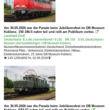
BR 120.0 Vorserie
E-Loks | konventionell
6 103 BR 103.0 E 03.0 Vorserie
Am 30.05.2026 war die Parade beim Jubiläumsfest im DB Museum
Koblenz. 150 186-5 nahm teil und rollt am Publikum vorbei.

6 103 BR 103.1
Leonhard Groß
Deutschland / E-Loks | konventionell / 6 150 BR 150 E 50
,
Deutschland /
6 109 BR 109 DR 211 DR E 11
Museen und Ausstellungen / DB Museum Koblenz
,
Museen/Museumseisenbahnen Deutschland
,
Einheitselektrolokomotiven
,
6 110 BR 110.1 E 10 'Kasten'
Rheinland-Pfalz
,
Verkehrsrot
,
Elektrolokomotiven
,
Altbau-
Elektrolokomotiven
6 110 BR 110.3 E 10 'Bügelfalte'
,
25 Jahre DB Museum Koblenz
139 1200x800 Px, 02.06.2026


6 110 BR 110.3 E 10 'Bügelfalte' Private
6 111 BR 111
6 111 BR 111 Lokportraits
6 113 BR 113 DB 112 · DB 114 E 10.12
6 114 BR 114.0 ex 112.0
6 115 BR 115 DB Fernverkehr
6 139 BR 139 E 40.11
Am 30.05.2026 war die Parade beim Jubiläumsfest im DB Museum
Koblenz. E93 07 nahm teil und rollt am Publikum vorbei.
