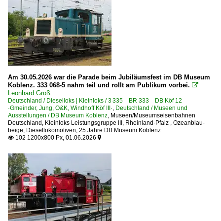
BR 184 DB E 410
E-Loks | Sonstige und Schmalspur
1 200 ·Henschel E1200·
Elektrotriebzüge | 94 80
Am 30.05.2026 war die Parade beim Jubiläumsfest im DB Museum
Koblenz. 333 068-5 nahm teil und rollt am Publikum vorbei.

0 429 BR 429.1 ·Flirt 3 (fünfteilig)·
Leonhard Groß
Deutschland / Dieselloks | Kleinloks / 3 335 BR 333 DB Köf 12
0 460 BR 460 ·Desiro ML·
·Gmeinder, Jung, O&K, Windhoff Köf III·
,
Deutschland / Museen und
Ausstellungen / DB Museum Koblenz
,
Museen/Museumseisenbahnen
Deutschland
,
Kleinloks Leistungsgruppe III
,
Rheinland-Pfalz
,
Ozeanblau-
Elektrotriebzüge | bis 1970 und Altbautriebzüge
beige
,
Diesellokomotiven
,
25 Jahre DB Museum Koblenz
102 1200x800 Px, 01.06.2026


ET 25 · BR 425 alt · 455 alt
ET 30 · BR 430 alt 'Eierköpfe'
Galerien
2011 10 Jahre DB Museum Koblenz
2024 Lokschuppenfest Hanau