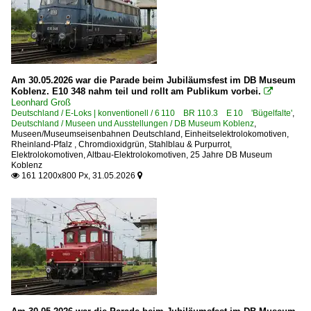
Ulmer Eisenbahnfreunde ·UEF·
Personenwagen
Bahnpostwagen alle Umbauten
Am 30.05.2026 war die Parade beim Jubiläumsfest im DB Museum
Koblenz. E10 348 nahm teil und rollt am Publikum vorbei.

Eilzugwagen 2. Serie n-Wagen 'Silberlinge'
Leonhard Groß
Deutschland / E-Loks | konventionell / 6 110 BR 110.3 E 10 'Bügelfalte'
Eurofima-Wagen UIC-Z
,
Deutschland / Museen und Ausstellungen / DB Museum Koblenz
,
Gepäck- und Expressgutwagen 41, 43, 54, 56, Pwg
Museen/Museumseisenbahnen Deutschland
,
Einheitselektrolokomotiven
,
Rheinland-Pfalz
,
Chromdioxidgrün, Stahlblau & Purpurrot
,
InterRegio-Wagen alle Umbauten 256, 259-269, 287-288,
Elektrolokomotiven
,
Altbau-Elektrolokomotiven
,
25 Jahre DB Museum
Koblenz
Rekowagen 2-achsig für DR
161 1200x800 Px, 31.05.2026


Schnellzugwagen für DR Y/B 70-Wagen, UIC-Z auch U
Schnellzugwagen m-Wagen UIC-X 53-55, 58, 60, 63
TEE- und Rheingold-Wagen
Umbauwagen 3-achsig
Personenwagen | Altbauwagen
23-31 Packwagen