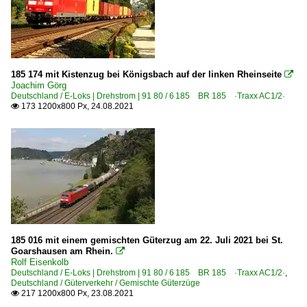
185 174 mit Kistenzug bei Königsbach auf der linken Rheinseite

Joachim Görg
Deutschland / E-Loks | Drehstrom | 91 80 / 6 185 BR 185 ·Traxx AC1/2·
173 1200x800 Px, 24.08.2021

185 016 mit einem gemischten Güterzug am 22. Juli 2021 bei St.
Goarshausen am Rhein.

Rolf Eisenkolb
Deutschland / E-Loks | Drehstrom | 91 80 / 6 185 BR 185 ·Traxx AC1/2·
,
Deutschland / Güterverkehr / Gemischte Güterzüge
217 1200x800 Px, 23.08.2021
