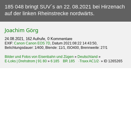
185 048 bringt SUV´s an 22.
08.2021 bei Hirzenach
auf der linken Rheinstrecke nordwärts.
Joachim Görg
24.08.2021, 162 Aufrufe, 0 Kommentare
EXIF:
Canon Canon EOS 7D
, Datum 2021:08:22 14:43:50,
Belichtungsdauer: 1/400, Blende: 11/1, ISO400, Brennweite: 27/1
Bilder und Fotos von Eisenbahn und Zügen
»
Deutschland
»
E-Loks | Drehstrom | 91 80
»
6 185 BR 185 ·Traxx AC1/2·
»
ID 1265265