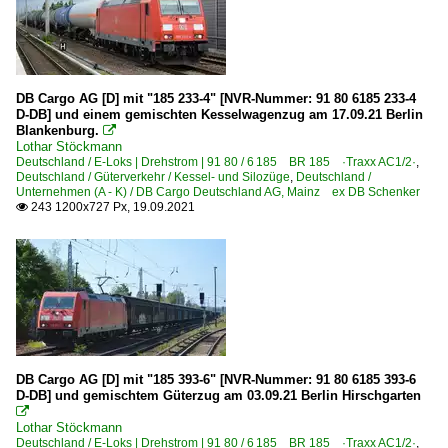
DB Cargo AG [D] mit "185 233-4" [NVR-Nummer: 91 80 6185 233-4
D-DB] und einem gemischten Kesselwagenzug am 17.09.21 Berlin
Blankenburg.

Lothar Stöckmann
Deutschland / E-Loks | Drehstrom | 91 80 / 6 185 BR 185 ·Traxx AC1/2·
,
Deutschland / Güterverkehr / Kessel- und Silozüge
,
Deutschland /
Unternehmen (A - K) / DB Cargo Deutschland AG, Mainz ex DB Schenker
243 1200x727 Px, 19.09.2021

DB Cargo AG [D] mit "185 393-6" [NVR-Nummer: 91 80 6185 393-6
D-DB] und gemischtem Güterzug am 03.09.21 Berlin Hirschgarten

Lothar Stöckmann
Deutschland / E-Loks | Drehstrom | 91 80 / 6 185 BR 185 ·Traxx AC1/2·
,