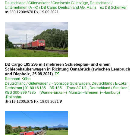
Deutschland / Güterverkehr / Gemischte Güterzüge
,
Deutschland /
Unternehmen (A - K) / DB Cargo Deutschland AG, Mainz ex DB Schenker
239 1200x670 Px, 19.09.2021

DB Cargo 185 296 mit mehreren Schiebeplan- und einem
Schiebehaubenwagen in Richtung Osnabrück (zwischen Lembruch
und Diepholz, 25.08.2021).

Reinhard Kühn
Deutschland / Güterwagen / ~ Sonstige Güterwagen
,
Deutschland / E-Loks |
Drehstrom | 91 80 / 6 185 BR 185 ·Traxx AC1/2·
,
Deutschland / Strecken |
KBS 300-399 / 385 (Wanne-Eickel–) Münster – Bremen (–Hamburg)
·Rollbahn·
319 1200x675 Px, 18.09.2021

