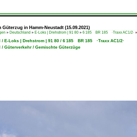
n Güterzug in Hamm-Neustadt (15.09.2021)
ügen
»
Deutschland
»
E-Loks | Drehstrom | 91 80
»
6 185 BR 185 ·Traxx AC1/2·
 / E-Loks | Drehstrom | 91 80 / 6 185 BR 185 ·Traxx AC1/2·
 / Güterverkehr / Gemischte Güterzüge