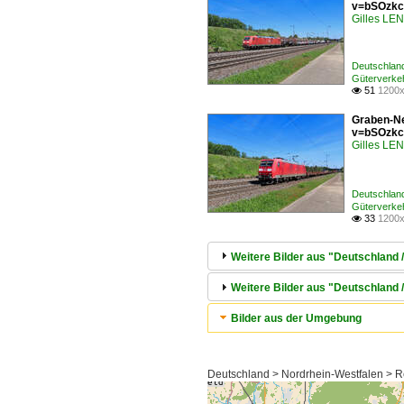
v=bSOzkc
Gilles L
Deutschlan
Güterverke
51
1200x

Graben-Ne
v=bSOzkc
Gilles L
Deutschlan
Güterverke
33
1200x

Weitere Bilder aus "Deutschland 
Weitere Bilder aus "Deutschland 
Bilder aus der Umgebung
Deutschland > Nordrhein-Westfalen > 