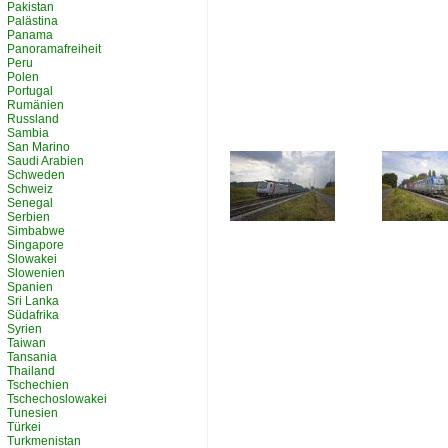
Pakistan
Palästina
Panama
Panoramafreiheit
Peru
Polen
Portugal
Rumänien
Russland
Sambia
San Marino
Saudi Arabien
Schweden
Schweiz
Senegal
Serbien
Simbabwe
Singapore
Slowakei
Slowenien
Spanien
Sri Lanka
Südafrika
Syrien
Taiwan
Tansania
Thailand
Tschechien
Tschechoslowakei
Tunesien
Türkei
Turkmenistan