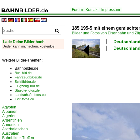
Forum
Kontakt
Impressum
185 195-5 mit einem gemischte
Bilder und Fotos von Eisenbahn und Z
Deutschland
Lade Deine Bilder hoch!
Jeder kann mitmachen, kostenlos!
Deutschland
Weitere Bilder-Themen:
Bahnbilder.de
Bus-bild.de
Fahrzeugbilder.de
Schiffbilder.de
Flugzeug-bild.de
Staedte-fotos.de
Landschaftsfotos.eu
Tier-fotos.eu
Ägypten
Albanien
Algerien
Argentinien
Armenien
Aserbaidschan
Australien
Bahnbilder-Treffen