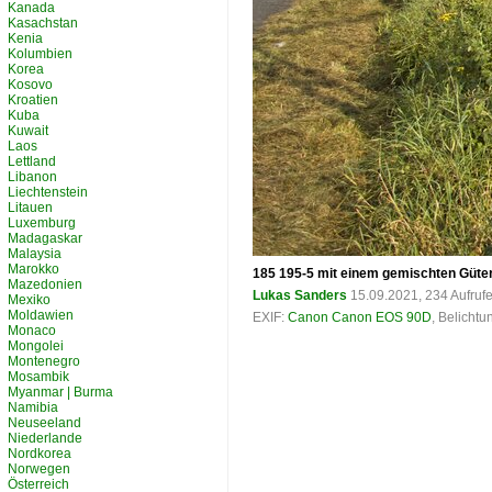
Kanada
Kasachstan
Kenia
Kolumbien
Korea
Kosovo
Kroatien
Kuba
Kuwait
Laos
Lettland
Libanon
Liechtenstein
Litauen
Luxemburg
Madagaskar
Malaysia
Marokko
185 195-5 mit einem gemischten Güte
Mazedonien
Lukas Sanders
15.09.2021, 234 Aufruf
Mexiko
Moldawien
EXIF:
Canon Canon EOS 90D
, Belichtu
Monaco
Mongolei
Montenegro
Mosambik
Myanmar | Burma
Namibia
Neuseeland
Niederlande
Nordkorea
Norwegen
Österreich