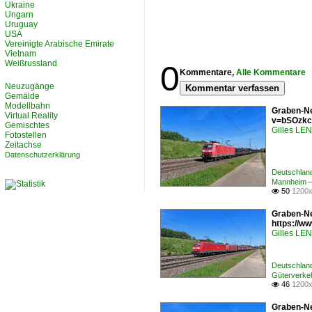
Ukraine
Ungarn
Uruguay
USA
Vereinigte Arabische Emirate
Vietnam
Weißrussland
0
Kommentare,
Alle Kommentare
Neuzugänge
Kommentar verfassen
Gemälde
Modellbahn
Graben-Ne
Virtual Reality
v=bSOzkc
Gemischtes
Gilles L
Fotostellen
Zeitachse
Datenschutzerklärung
Deutschlan
Mannheim –
50
1200x

Graben-Ne
https://
Gilles L
Deutschlan
Güterverkeh
46
1200x

Graben-Ne