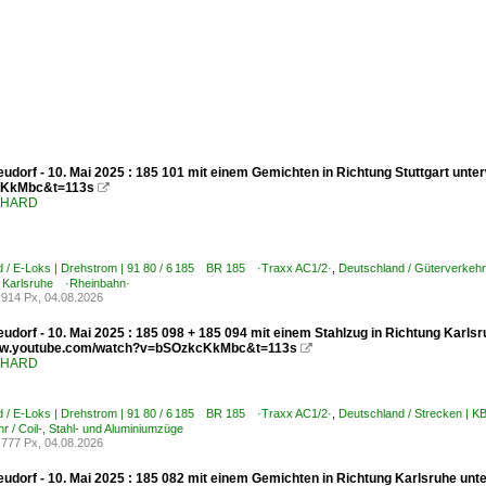
udorf - 10. Mai 2025 : 185 101 mit einem Gemichten in Richtung Stuttgart unt
KkMbc&t=113s

ENHARD
d / E-Loks | Drehstrom | 91 80 / 6 185 BR 185 ·Traxx AC1/2·
,
Deutschland / Güterverkehr
 Karlsruhe ·Rheinbahn·
914 Px, 04.08.2026
udorf - 10. Mai 2025 : 185 098 + 185 094 mit einem Stahlzug in Richtung Karlsr
www.youtube.com/watch?v=bSOzkcKkMbc&t=113s

ENHARD
d / E-Loks | Drehstrom | 91 80 / 6 185 BR 185 ·Traxx AC1/2·
,
Deutschland / Strecken | 
r / Coil-, Stahl- und Aluminiumzüge
777 Px, 04.08.2026
udorf - 10. Mai 2025 : 185 082 mit einem Gemichten in Richtung Karlsruhe unt