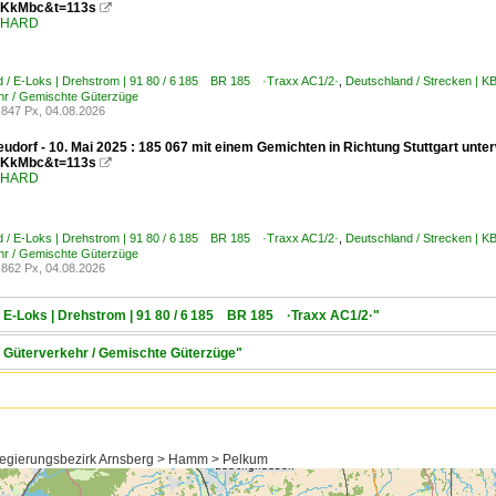
KkMbc&t=113s

ENHARD
d / E-Loks | Drehstrom | 91 80 / 6 185 BR 185 ·Traxx AC1/2·
,
Deutschland / Strecken | 
hr / Gemischte Güterzüge
847 Px, 04.08.2026
udorf - 10. Mai 2025 : 185 067 mit einem Gemichten in Richtung Stuttgart unt
KkMbc&t=113s

ENHARD
d / E-Loks | Drehstrom | 91 80 / 6 185 BR 185 ·Traxx AC1/2·
,
Deutschland / Strecken | 
hr / Gemischte Güterzüge
862 Px, 04.08.2026
/ E-Loks | Drehstrom | 91 80 / 6 185 BR 185 ·Traxx AC1/2·"
/ Güterverkehr / Gemischte Güterzüge"
Regierungsbezirk Arnsberg > Hamm > Pelkum