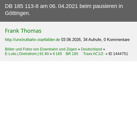
DB 185 113-8 am 06.
04.2021 beim pausieren in
Göttingen.
Frank Thomas
http://unstrutbahn.startbilder.de
03.06.2026, 34 Aufrufe, 0 Kommentare
Bilder und Fotos von Eisenbahn und Zügen
»
Deutschland
»
E-Loks | Drehstrom | 91 80
»
6 185 BR 185 ·Traxx AC1/2·
»
ID 1444751