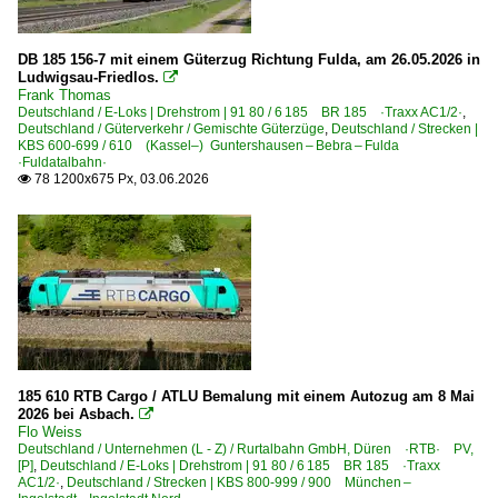
DB 185 156-7 mit einem Güterzug Richtung Fulda, am 26.05.2026 in
Ludwigsau-Friedlos.

Frank Thomas
Deutschland / E-Loks | Drehstrom | 91 80 / 6 185 BR 185 ·Traxx AC1/2·
,
Deutschland / Güterverkehr / Gemischte Güterzüge
,
Deutschland / Strecken |
KBS 600-699 / 610 (Kassel–) Guntershausen – Bebra – Fulda
·Fuldatalbahn·
78 1200x675 Px, 03.06.2026

185 610 RTB Cargo / ATLU Bemalung mit einem Autozug am 8 Mai
2026 bei Asbach.

Flo Weiss
Deutschland / Unternehmen (L - Z) / Rurtalbahn GmbH, Düren ·RTB· PV,
[P]
,
Deutschland / E-Loks | Drehstrom | 91 80 / 6 185 BR 185 ·Traxx
AC1/2·
,
Deutschland / Strecken | KBS 800-999 / 900 München –