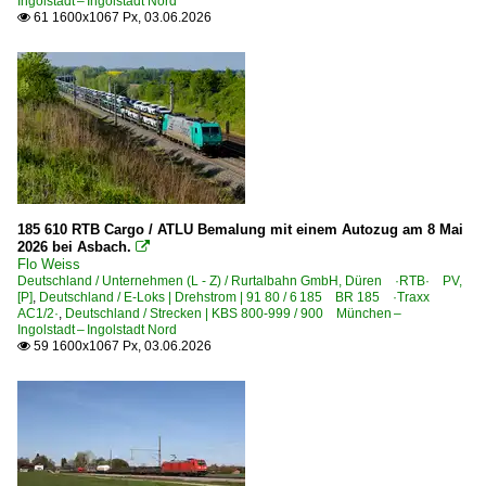
Ingolstadt – Ingolstadt Nord
61 1600x1067 Px, 03.06.2026

185 610 RTB Cargo / ATLU Bemalung mit einem Autozug am 8 Mai
2026 bei Asbach.

Flo Weiss
Deutschland / Unternehmen (L - Z) / Rurtalbahn GmbH, Düren ·RTB· PV,
[P]
,
Deutschland / E-Loks | Drehstrom | 91 80 / 6 185 BR 185 ·Traxx
AC1/2·
,
Deutschland / Strecken | KBS 800-999 / 900 München –
Ingolstadt – Ingolstadt Nord
59 1600x1067 Px, 03.06.2026
