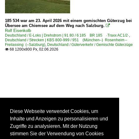
185 534 war am 23. April 2026 mit einem gemischten Güterzug bei
Übersee am Chiemsee auf dem Weg nach Salzburg.

Rolf Eisenkolb
Deutschland / E-Loks | Drehstrom | 91 80 / 6 185 BR 185 ·Traxx AC1/2·
,
Deutschland / Strecken | KBS 800-999 / 951 (München–) Rosenheim –
Freilassing (–Salzburg)
,
Deutschland / Güterverkehr / Gemischte Güterzüge
68 1200x800 Px, 02.06.2026

Diese Webseite verwendet Cookies, um
Inhalte und Anzeigen zu personalisieren und
Zugriffe zu analysieren. Mit der Nutzung
stimmen Sie der Verwendung von Cookies