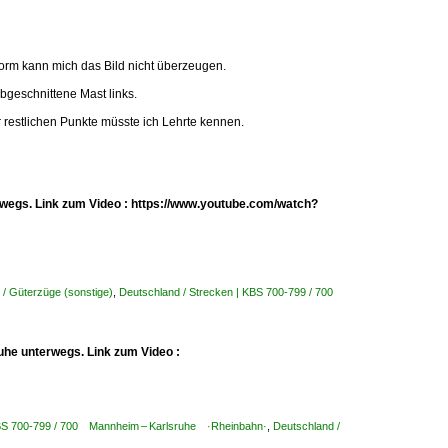
Form kann mich das Bild nicht überzeugen.
bgeschnittene Mast links.
 restlichen Punkte müsste ich Lehrte kennen.
erwegs. Link zum Video : https://www.youtube.com/watch?
 / Güterzüge (sonstige)
,
Deutschland / Strecken | KBS 700-799 / 700
uhe unterwegs. Link zum Video :
KBS 700-799 / 700 Mannheim – Karlsruhe ·Rheinbahn·
,
Deutschland /