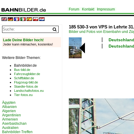
Forum
Kontakt
Impressum
185 530-3 von VPS in Lehrte 31
Bilder und Fotos von Eisenbahn und Z
Deutschland
Lade Deine Bilder hoch!
Jeder kann mitmachen, kostenlos!
Deutschland
Weitere Bilder-Themen:
Bahnbilder.de
Bus-bild.de
Fahrzeugbilder.de
Schiffbilder.de
Flugzeug-bild.de
Staedte-fotos.de
Landschaftsfotos.eu
Tier-fotos.eu
Ägypten
Albanien
Algerien
Argentinien
Armenien
Aserbaidschan
Australien
Bahnbilder-Treffen