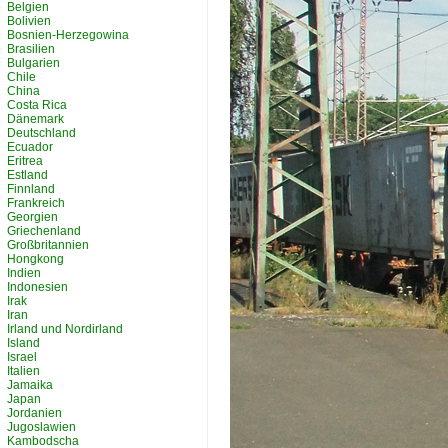
Belgien
Bolivien
Bosnien-Herzegowina
Brasilien
Bulgarien
Chile
China
Costa Rica
Dänemark
Deutschland
Ecuador
Eritrea
Estland
Finnland
Frankreich
Georgien
Griechenland
Großbritannien
Hongkong
Indien
Indonesien
Irak
Iran
Irland und Nordirland
Island
Israel
Italien
Jamaika
Japan
Jordanien
Jugoslawien
Kambodscha