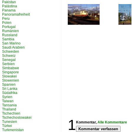
Pakistan
Palästina
Panama
Panoramafreiheit
Peru
Polen
Portugal
Rumänien
Russland
Sambia
San Marino
Saudi Arabien
Schweden
Schweiz
Senegal
Serbien
Simbabwe
Singapore
Slowakei
Slowenien
Spanien
Sri Lanka
Südafrika
Syrien
Taiwan
Tansania
Thailand
Tschechien
Tschechoslowakei
1
Tunesien
Kommentar,
Alle Kommentare
Türkei
Kommentar verfassen
Turkmenistan