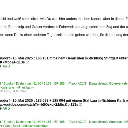
icht und weiß somit nicht, wie Du was hier anders machen kannst, aber in dieser 
 durch Bahnsteig und Gräser verdeckte Fahrwerk, der abgeschnittene Zug und der a
en, wenn Du zu einer anderen Tageszeit dort hin gehen würdest, für die Lösung der
udorf - 10. Mai 2025 : 185 101 mit einem Gemichten in Richtung Stuttgart unt
KkMbc&t=113s

ENHARD
d / E-Loks | Drehstrom | 91 80 / 6 185 BR 185 ·Traxx AC1/2·
,
Deutschland / Güterverkehr
 Karlsruhe ·Rheinbahn·
914 Px, 04.08.2026
udorf - 10. Mai 2025 : 185 098 + 185 094 mit einem Stahlzug in Richtung Karlsr
www.youtube.com/watch?v=bSOzkcKkMbc&t=113s

ENHARD
d / E-Loks | Drehstrom | 91 80 / 6 185 BR 185 ·Traxx AC1/2·
,
Deutschland / Strecken | 
r / Coil-, Stahl- und Aluminiumzüge