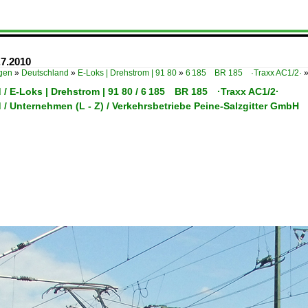
.7.2010
ügen
»
Deutschland
»
E-Loks | Drehstrom | 91 80
»
6 185 BR 185 ·Traxx AC1/2·
 / E-Loks | Drehstrom | 91 80 / 6 185 BR 185 ·Traxx AC1/2·
 / Unternehmen (L - Z) / Verkehrsbetriebe Peine-Salzgitter GmbH