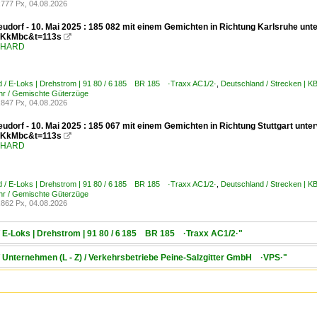
777 Px, 04.08.2026
udorf - 10. Mai 2025 : 185 082 mit einem Gemichten in Richtung Karlsruhe unt
KkMbc&t=113s

ENHARD
d / E-Loks | Drehstrom | 91 80 / 6 185 BR 185 ·Traxx AC1/2·
,
Deutschland / Strecken | 
hr / Gemischte Güterzüge
847 Px, 04.08.2026
udorf - 10. Mai 2025 : 185 067 mit einem Gemichten in Richtung Stuttgart unt
KkMbc&t=113s

ENHARD
d / E-Loks | Drehstrom | 91 80 / 6 185 BR 185 ·Traxx AC1/2·
,
Deutschland / Strecken | 
hr / Gemischte Güterzüge
862 Px, 04.08.2026
/ E-Loks | Drehstrom | 91 80 / 6 185 BR 185 ·Traxx AC1/2·"
/ Unternehmen (L - Z) / Verkehrsbetriebe Peine-Salzgitter GmbH ·VPS·"