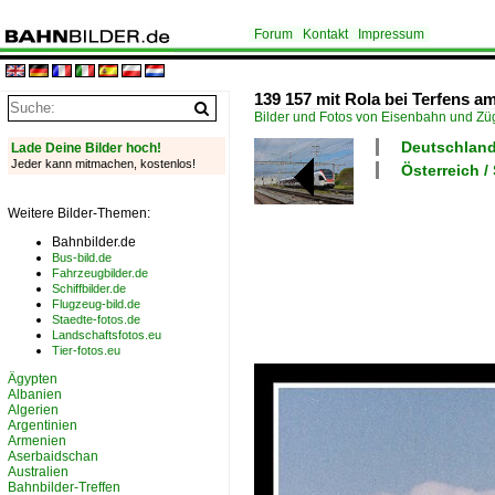
Forum
Kontakt
Impressum
139 157 mit Rola bei Terfens am
Bilder und Fotos von Eisenbahn und Z
Deutschland
Lade Deine Bilder hoch!
Jeder kann mitmachen, kostenlos!
Österreich /
Weitere Bilder-Themen:
Bahnbilder.de
Bus-bild.de
Fahrzeugbilder.de
Schiffbilder.de
Flugzeug-bild.de
Staedte-fotos.de
Landschaftsfotos.eu
Tier-fotos.eu
Ägypten
Albanien
Algerien
Argentinien
Armenien
Aserbaidschan
Australien
Bahnbilder-Treffen