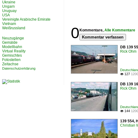
Ukraine
Ungarn
Uruguay
USA
Vereinigte Arabische Emirate
Vietnam
0
Weißrussland
Kommentare,
Alle Kommentare
Kommentar verfassen
Neuzugänge
Gemälde
Modellbahn
DB 139 55
Virtual Reality
Rick Ohm
Gemischtes
Fotostellen
Zeitachse
Datenschutzerklärung
Deutschland
127
1200

DB 139 16
Rick Ohm
Deutschland
144
1200

139 554, 
Christian