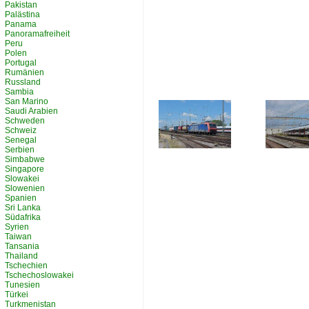
Pakistan
Palästina
Panama
Panoramafreiheit
Peru
Polen
Portugal
Rumänien
Russland
Sambia
San Marino
Saudi Arabien
Schweden
Schweiz
Senegal
Serbien
Simbabwe
Singapore
Slowakei
Slowenien
Spanien
Sri Lanka
Südafrika
Syrien
Taiwan
Tansania
Thailand
Tschechien
Tschechoslowakei
Tunesien
Türkei
Turkmenistan