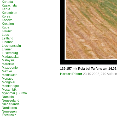
Kanada
Kasachstan
Kenia
Kolumbien
Korea
Kosovo
Kroatien
Kuba
Kuwait
Laos
Lettland
Libanon
Liechtenstein
Litauen
Luxemburg
Madagaskar
Malaysia
Marokko
Mazedonien
139 157 mit Rola bei Terfens am 14.05
Mexiko
Herbert Pfoser
23.10.2022, 270 Aufruf
Moldawien
Monaco
Mongolei
Montenegro
Mosambik
Myanmar | Burma
Namibia
Neuseeland
Niederlande
Nordkorea
Norwegen
Österreich