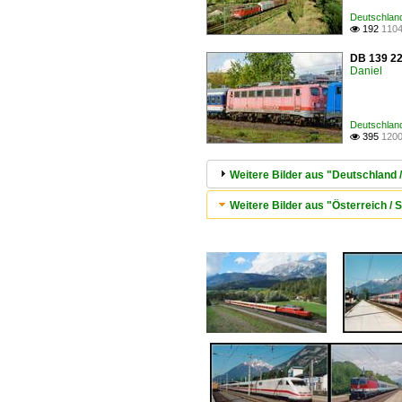
Deutschland
192
1104

DB 139 222
Daniel
Deutschland
395
1200

Weitere Bilder aus "Deutschland 
Weitere Bilder aus "Österreich / 