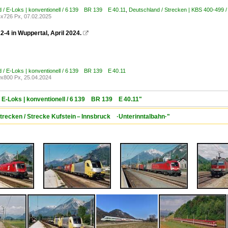
 / E-Loks | konventionell / 6 139 BR 139 E 40.11
,
Deutschland / Strecken | KBS 400-499
x726 Px, 07.02.2025
-4 in Wuppertal, April 2024.

 / E-Loks | konventionell / 6 139 BR 139 E 40.11
x800 Px, 25.04.2024
/ E-Loks | konventionell / 6 139 BR 139 E 40.11"
Strecken / Strecke Kufstein – Innsbruck ·Unterinntalbahn·"