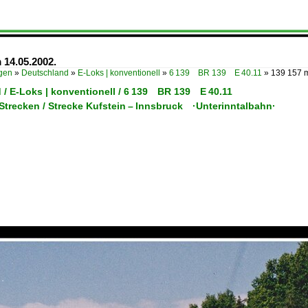
 14.05.2002.
ügen
»
Deutschland
»
E-Loks | konventionell
»
6 139 BR 139 E 40.11
»
139 157 m
 / E-Loks | konventionell / 6 139 BR 139 E 40.11
 Strecken / Strecke Kufstein – Innsbruck ·Unterinntalbahn·