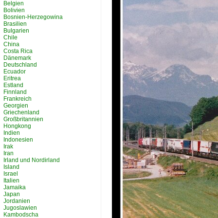
Belgien
Bolivien
Bosnien-Herzegowina
Brasilien
Bulgarien
Chile
China
Costa Rica
Dänemark
Deutschland
Ecuador
Eritrea
Estland
Finnland
Frankreich
Georgien
Griechenland
Großbritannien
Hongkong
Indien
Indonesien
Irak
Iran
Irland und Nordirland
Island
Israel
Italien
Jamaika
Japan
Jordanien
Jugoslawien
Kambodscha