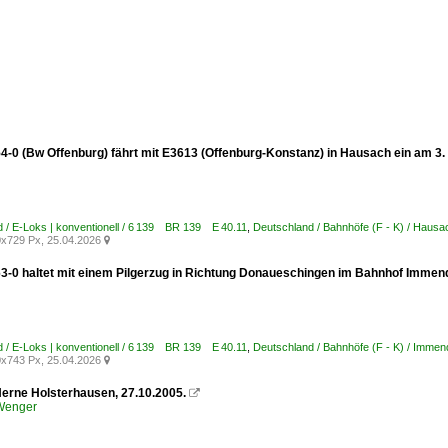
4-0 (Bw Offenburg) fährt mit E3613 (Offenburg-Konstanz) in Hausach ein am 3. 
 / E-Loks | konventionell / 6 139 BR 139 E 40.11
,
Deutschland / Bahnhöfe (F - K) / Hausa
x729 Px, 25.04.2026

3-0 haltet mit einem Pilgerzug in Richtung Donaueschingen im Bahnhof Immend
 / E-Loks | konventionell / 6 139 BR 139 E 40.11
,
Deutschland / Bahnhöfe (F - K) / Immen
x743 Px, 25.04.2026

Herne Holsterhausen, 27.10.2005.

 Wenger