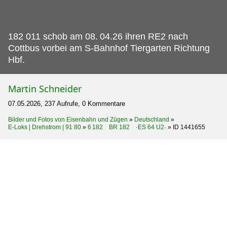
182 011 schob am 08.
04.26 ihren RE2 nach
Cottbus vorbei am S-Bahnhof Tiergarten Richtung
Hbf.
Martin Schneider
07.05.2026, 237 Aufrufe, 0 Kommentare
Bilder und Fotos von Eisenbahn und Zügen
»
Deutschland
»
E-Loks | Drehstrom | 91 80
»
6 182 BR 182 ·ES 64 U2·
»
ID 1441655