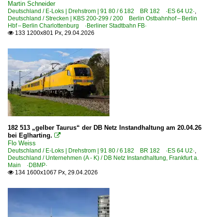
Martin Schneider
Deutschland / E-Loks | Drehstrom | 91 80 / 6 182 BR 182 ·ES 64 U2·
,
Deutschland / Strecken | KBS 200-299 / 200 Berlin Ostbahnhof – Berlin
Hbf – Berlin Charlottenburg ·Berliner Stadtbahn FB·
133 1200x801 Px, 29.04.2026

182 513 „gelber Taurus“ der DB Netz Instandhaltung am 20.04.26
bei Eglharting.

Flo Weiss
Deutschland / E-Loks | Drehstrom | 91 80 / 6 182 BR 182 ·ES 64 U2·
,
Deutschland / Unternehmen (A - K) / DB Netz Instandhaltung, Frankfurt a.
Main ·DBMP·
134 1600x1067 Px, 29.04.2026
