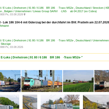
d / E-Loks | Drehstrom | 91 80 / 6 186 BR 186 ·Traxx MS2e·
,
Deutschland / Strecken | K
ke·
,
Belgien / Unternehmen / Lineas Group SA/NV ·LNS· ab 04.2017 (ex Cobra)
800 Px, 03.08.2026

 - Lok 186 104-6 mit Güterzug bei der durchfahrt im Bhf. Pratteln am 22.07.202
chmann
d / E-Loks | Drehstrom | 91 80 / 6 186 BR 186 ·Traxx MS2e·
,
Deutschland / Unternehmen
 Silozüge
888 Px, 03.08.2026
/ E-Loks | Drehstrom | 91 80 / 6 186 BR 186 ·Traxx MS2e·"