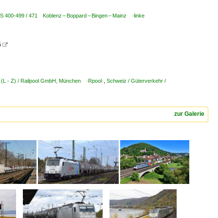
BS 400-499 / 471 Koblenz – Boppard – Bingen – Mainz ·linke
6

 (L - Z) / Railpool GmbH, München ·Rpool·
,
Schweiz / Güterverkehr /
zur Galerie