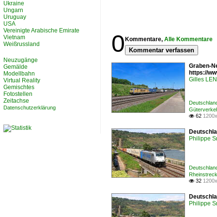
Ukraine
Ungarn
Uruguay
USA
Vereinigte Arabische Emirate
0
Vietnam
Kommentare,
Alle Kommentare
Weißrussland
Kommentar verfassen
Neuzugänge
Graben-Ne
Gemälde
https://
Modellbahn
Gilles L
Virtual Reality
Gemischtes
Fotostellen
Zeitachse
Deutschlan
Datenschutzerklärung
Güterverke
62
1200x

Deutschla
Philippe 
Deutschlan
Rheinstrec
32
1200x

Deutschla
Philippe 