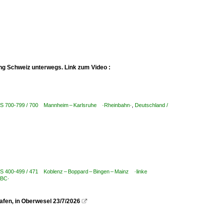
ng Schweiz unterwegs. Link zum Video :
KBS 700-799 / 700 Mannheim – Karlsruhe ·Rheinbahn·
,
Deutschland /
BS 400-499 / 471 Koblenz – Boppard – Bingen – Mainz ·linke
TBC·
fen, in Oberwesel 23/7/2026
