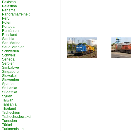
Pakistan
Palästina
Panama
Panoramafreiheit
Peru
Polen
Portugal
Rumänien
Russland
Sambia
San Marino
Saudi Arabien
Schweden
Schweiz
Senegal
Serbien
Simbabwe
Singapore
Slowakei
Slowenien
Spanien
Sri Lanka
Südafrika
Syrien
Taiwan
Tansania
Thailand
Tschechien
Tschechoslowakei
Tunesien
Türkei
Turkmenistan