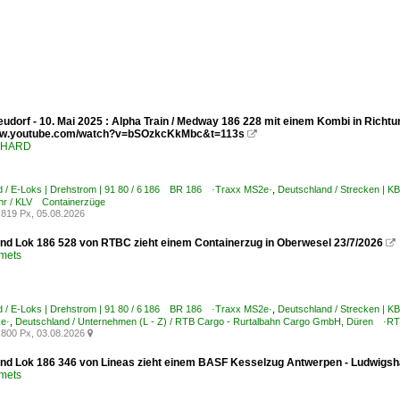
udorf - 10. Mai 2025 : Alpha Train / Medway 186 228 mit einem Kombi in Richtu
www.youtube.com/watch?v=bSOzkcKkMbc&t=113s

ENHARD
d / E-Loks | Drehstrom | 91 80 / 6 186 BR 186 ·Traxx MS2e·
,
Deutschland / Strecken | 
hr / KLV Containerzüge
819 Px, 05.08.2026
nd Lok 186 528 von RTBC zieht einem Containerzug in Oberwesel 23/7/2026

Smets
d / E-Loks | Drehstrom | 91 80 / 6 186 BR 186 ·Traxx MS2e·
,
Deutschland / Strecken | K
ke·
,
Deutschland / Unternehmen (L - Z) / RTB Cargo - Rurtalbahn Cargo GmbH, Düren ·R
800 Px, 03.08.2026

nd Lok 186 346 von Lineas zieht einem BASF Kesselzug Antwerpen - Ludwigsha
Smets