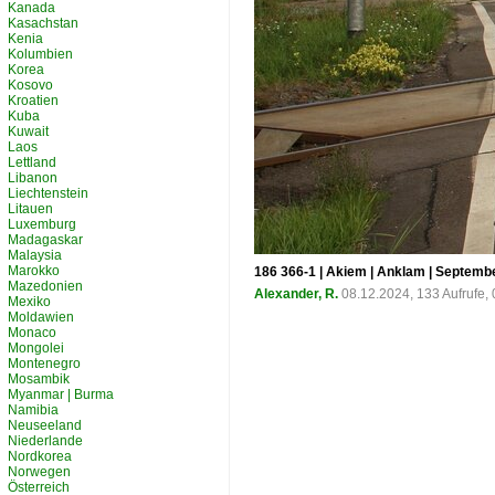
Kanada
Kasachstan
Kenia
Kolumbien
Korea
Kosovo
Kroatien
Kuba
Kuwait
Laos
Lettland
Libanon
Liechtenstein
Litauen
Luxemburg
Madagaskar
Malaysia
Marokko
186 366-1 | Akiem | Anklam | Septemb
Mazedonien
Alexander, R.
08.12.2024, 133 Aufrufe
Mexiko
Moldawien
Monaco
Mongolei
Montenegro
Mosambik
Myanmar | Burma
Namibia
Neuseeland
Niederlande
Nordkorea
Norwegen
Österreich