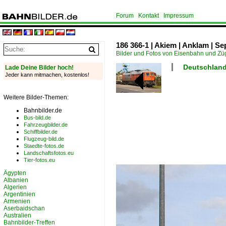
Forum
Kontakt
Impressum
186 366-1 | Akiem | Anklam | S
Bilder und Fotos von Eisenbahn und Z
Deutschland
Lade Deine Bilder hoch!
Jeder kann mitmachen, kostenlos!
Weitere Bilder-Themen:
Bahnbilder.de
Bus-bild.de
Fahrzeugbilder.de
Schiffbilder.de
Flugzeug-bild.de
Staedte-fotos.de
Landschaftsfotos.eu
Tier-fotos.eu
Ägypten
Albanien
Algerien
Argentinien
Armenien
Aserbaidschan
Australien
Bahnbilder-Treffen