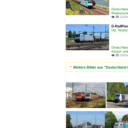
Deutschlan
Rheinstrec
28
1200x

D-RailPool
Hp. Teuts
Deutschlan
Kessel- und
25
1500x

Weitere Bilder aus "Deutschland 