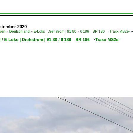
eptember 2020
ügen
»
Deutschland
»
E-Loks | Drehstrom | 91 80
»
6 186 BR 186 ·Traxx MS2e·
 / E-Loks | Drehstrom | 91 80 / 6 186 BR 186 ·Traxx MS2e·