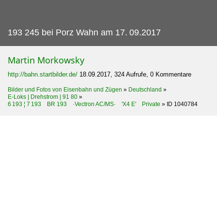
193 245 bei Porz Wahn am 17.
09.2017
Martin Morkowsky
http://bahn.startbilder.de/
18.09.2017, 324 Aufrufe, 0 Kommentare
Bilder und Fotos von Eisenbahn und Zügen
»
Deutschland
»
E-Loks | Drehstrom | 91 80
»
6 193 ¦ 7 193 BR 193 ·Vectron AC/MS· 'X4 E' Private
»
ID 1040784