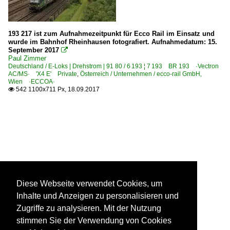
193 217 ist zum Aufnahmezeitpunkt für Ecco Rail im Einsatz und
wurde im Bahnhof Rheinhausen fotografiert. Aufnahmedatum: 15.
September 2017

Paul Zimmer
Deutschland / E-Loks | Drehstrom | 91 80 / 6 193 ¦ 7 193 BR 193 ·Vectron
AC/MS· 'X4 E' Private
,
Österreich / Unternehmen / ecco-rail GmbH,
Wien ·ECCOA·
542 1100x711 Px, 18.09.2017

Diese Webseite verwendet Cookies, um
Inhalte und Anzeigen zu personalisieren und
Zugriffe zu analysieren. Mit der Nutzung
stimmen Sie der Verwendung von Cookies