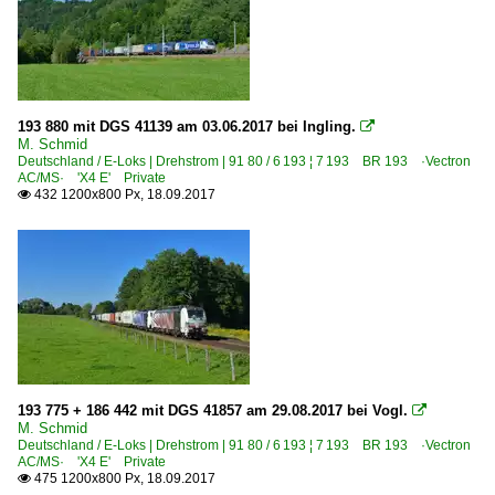
193 880 mit DGS 41139 am 03.06.2017 bei Ingling.

M. Schmid
Deutschland / E-Loks | Drehstrom | 91 80 / 6 193 ¦ 7 193 BR 193 ·Vectron
AC/MS· 'X4 E' Private
432 1200x800 Px, 18.09.2017

193 775 + 186 442 mit DGS 41857 am 29.08.2017 bei Vogl.

M. Schmid
Deutschland / E-Loks | Drehstrom | 91 80 / 6 193 ¦ 7 193 BR 193 ·Vectron
AC/MS· 'X4 E' Private
475 1200x800 Px, 18.09.2017
