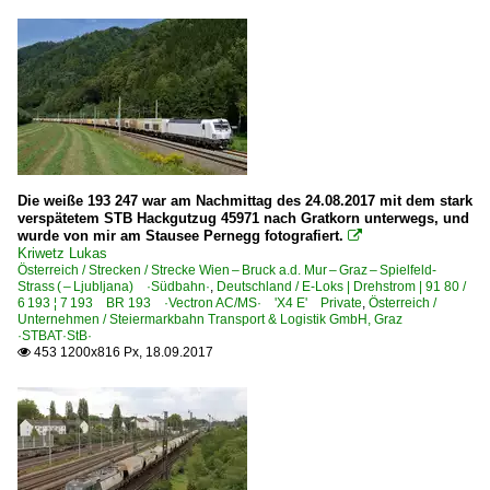
Die weiße 193 247 war am Nachmittag des 24.08.2017 mit dem stark
verspätetem STB Hackgutzug 45971 nach Gratkorn unterwegs, und
wurde von mir am Stausee Pernegg fotografiert.

Kriwetz Lukas
Österreich / Strecken / Strecke Wien – Bruck a.d. Mur – Graz – Spielfeld-
Strass ( – Ljubljana) ·Südbahn·
,
Deutschland / E-Loks | Drehstrom | 91 80 /
6 193 ¦ 7 193 BR 193 ·Vectron AC/MS· 'X4 E' Private
,
Österreich /
Unternehmen / Steiermarkbahn Transport & Logistik GmbH, Graz
·STBAT·StB·
453 1200x816 Px, 18.09.2017
