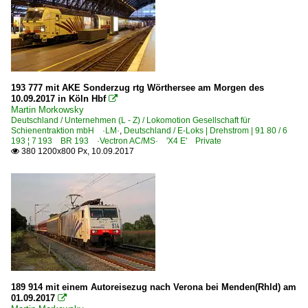
193 777 mit AKE Sonderzug rtg Wörthersee am Morgen des
10.09.2017 in Köln Hbf

Martin Morkowsky
Deutschland / Unternehmen (L - Z) / Lokomotion Gesellschaft für
Schienentraktion mbH ·LM·
,
Deutschland / E-Loks | Drehstrom | 91 80 / 6
193 ¦ 7 193 BR 193 ·Vectron AC/MS· 'X4 E' Private
380 1200x800 Px, 10.09.2017

189 914 mit einem Autoreisezug nach Verona bei Menden(Rhld) am
01.09.2017
