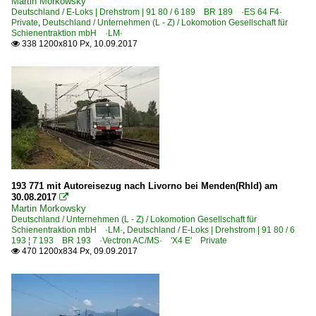
Martin Morkowsky
Deutschland / E-Loks | Drehstrom | 91 80 / 6 189 BR 189 ·ES 64 F4·
Private
,
Deutschland / Unternehmen (L - Z) / Lokomotion Gesellschaft für
Schienentraktion mbH ·LM·
338 1200x810 Px, 10.09.2017

193 771 mit Autoreisezug nach Livorno bei Menden(Rhld) am
30.08.2017

Martin Morkowsky
Deutschland / Unternehmen (L - Z) / Lokomotion Gesellschaft für
Schienentraktion mbH ·LM·
,
Deutschland / E-Loks | Drehstrom | 91 80 / 6
193 ¦ 7 193 BR 193 ·Vectron AC/MS· 'X4 E' Private
470 1200x834 Px, 09.09.2017
