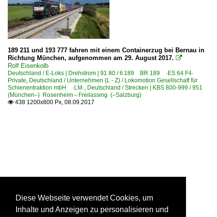
189 211 und 193 777 fahren mit einem Containerzug bei Bernau in
Richtung München, aufgenommen am 29. August 2017.

Rolf Eisenkolb
Deutschland / E-Loks | Drehstrom | 91 80 / 6 189 BR 189 ·ES 64 F4·
Private
,
Deutschland / Unternehmen (L - Z) / Lokomotion Gesellschaft für
Schienentraktion mbH ·LM·
,
Deutschland / Strecken | KBS 800-999 / 951
(München–) Rosenheim – Freilassing (–Salzburg)
438 1200x800 Px, 08.09.2017

Diese Webseite verwendet Cookies, um
Inhalte und Anzeigen zu personalisieren und