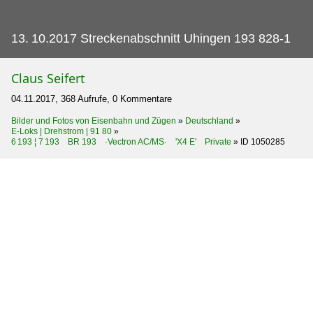
13.
10.2017 Streckenabschnitt Uhingen 193 828-1
Claus Seifert
04.11.2017, 368 Aufrufe, 0 Kommentare
Bilder und Fotos von Eisenbahn und Zügen
»
Deutschland
»
E-Loks | Drehstrom | 91 80
»
6 193 ¦ 7 193 BR 193 ·Vectron AC/MS· 'X4 E' Private
»
ID 1050285