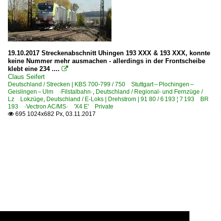
19.10.2017 Streckenabschnitt Uhingen 193 XXX & 193 XXX, konnte
keine Nummer mehr ausmachen - allerdings in der Frontscheibe
klebt eine 234 ....

Claus Seifert
Deutschland / Strecken | KBS 700-799 / 750 Stuttgart – Plochingen –
Geislingen – Ulm ·Filstalbahn·
,
Deutschland / Regional- und Fernzüge /
Lz Lokzüge
,
Deutschland / E-Loks | Drehstrom | 91 80 / 6 193 ¦ 7 193 BR
193 ·Vectron AC/MS· 'X4 E' Private
695 1024x682 Px, 03.11.2017
