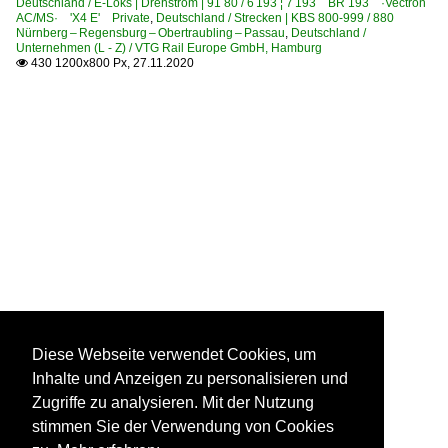
Deutschland / E-Loks | Drehstrom | 91 80 / 6 193 ¦ 7 193 BR 193 ·Vectron
AC/MS· 'X4 E' Private
,
Deutschland / Strecken | KBS 800-999 / 880
Nürnberg – Regensburg – Obertraubling – Passau
,
Deutschland /
Unternehmen (L - Z) / VTG Rail Europe GmbH, Hamburg
430 1200x800 Px, 27.11.2020

Diese Webseite verwendet Cookies, um
Inhalte und Anzeigen zu personalisieren und
Zugriffe zu analysieren. Mit der Nutzung
stimmen Sie der Verwendung von Cookies