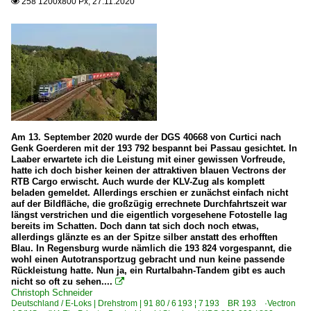
258 1200x800 Px, 27.11.2020

Am 13. September 2020 wurde der DGS 40668 von Curtici nach
Genk Goerderen mit der 193 792 bespannt bei Passau gesichtet. In
Laaber erwartete ich die Leistung mit einer gewissen Vorfreude,
hatte ich doch bisher keinen der attraktiven blauen Vectrons der
RTB Cargo erwischt. Auch wurde der KLV-Zug als komplett
beladen gemeldet. Allerdings erschien er zunächst einfach nicht
auf der Bildfläche, die großzügig errechnete Durchfahrtszeit war
längst verstrichen und die eigentlich vorgesehene Fotostelle lag
bereits im Schatten. Doch dann tat sich doch noch etwas,
allerdings glänzte es an der Spitze silber anstatt des erhofften
Blau. In Regensburg wurde nämlich die 193 824 vorgespannt, die
wohl einen Autotransportzug gebracht und nun keine passende
Rückleistung hatte. Nun ja, ein Rurtalbahn-Tandem gibt es auch
nicht so oft zu sehen....

Christoph Schneider
Deutschland / E-Loks | Drehstrom | 91 80 / 6 193 ¦ 7 193 BR 193 ·Vectron