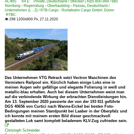
AC/MS· 'X4 E' Private
,
Deutschland / Strecken | KBS 800-999 / 880
Nürnberg – Regensburg – Obertraubling – Passau
,
Deutschland /
Unternehmen (L - Z) / RTB Cargo - Rurtalbahn Cargo GmbH, Düren
·RTBC·
298 1200x800 Px, 27.11.2020

Das Unternehmen VTG Retrack setzt Vectron Maschinen des
Vermieters Railpool ein. Kürzlich haben einige Loks eine in
meinen Augen sehr gefällige und elegante Folierung in weiß und
metallic-blau erhalten. Auch bei diesem Unternehmen weist man
auf die verbindende Wirkung der erbrachten Dienstleistungen hin.
Am 13. September 2020 passierte der von der 193 811 geführte
DGS 40656 von Curtici nach Wanne-Eickel bei besten Foto-
Bedingungen meinen Standpunkt bei Laaber in der Oberpfalz und
ich konnte mit meinem ersten Bild dieser geschmackvoll
gestalteten Lok samt komplett beladenem KLV-Zug zufrieden sein.

Christoph Schneider