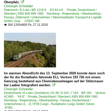
Oberpfalz.

Christoph Schneider
Österreich / E-Loks / BR 1216.9 ·ES 64 U4· Private
,
Deutschland /
Strecken | KBS 800-999 / 880 Nürnberg – Regensburg – Obertraubling –
Passau
,
Österreich / Unternehmen / Steiermarkbahn Transport & Logistik
GmbH, Graz ·STBAT·StB·
300 1200x800 Px, 27.11.2020

Im warmen Abendlicht des 13. September 2020 konnte dann noch
der für die Rurtalbahn fahrende ELL Vectron 193 726 mit einem
Ganzzug bestehend aus Chemiekesselwagen auf der Stützmauer
bei Laaber fotografiert werden.

Christoph Schneider
Deutschland / E-Loks | Drehstrom | 91 80 / 6 193 ¦ 7 193 BR 193 ·Vectron
AC/MS· 'X4 E' Private
,
Deutschland / Strecken | KBS 800-999 / 880
Nürnberg – Regensburg – Obertraubling – Passau
,
Deutschland /
Unternehmen (L - Z) / RTB Cargo - Rurtalbahn Cargo GmbH, Düren
·RTBC·