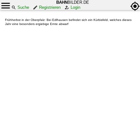
BAHN
BILDER.DE
Suche
Registrieren
Login
Frühherbst in der Oberpfalz: Bei Edlhausen befindet sich ein Kürbisfeld, welches dieses
Jahr eine besonders ergiebige Ernte abwarf