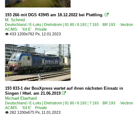
193 266 mit DGS 43945 am 18.12.2022 bei Plattling.

M. Schmid
Deutschland / E-Loks | Drehstrom | 91 80 / 6 193 ¦ 7 193 BR 193 ·Vectron
AC/MS· 'X4 E' Private
433 1200x762 Px, 12.01.2023

193 833-1 der BoxXpress wartet auf ihren nächsten Einsatz in
Singen / Htwl. am 21.06.2019

Michael Eberhard
Deutschland / E-Loks | Drehstrom | 91 80 / 6 193 ¦ 7 193 BR 193 ·Vectron
AC/MS· 'X4 E' Private
282 1200x675 Px, 11.01.2023
