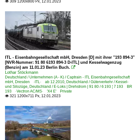
309 1200x800 Px, 12.01.2023

ITL - Eisenbahngesellschaft mbH, Dresden [D] mit ihrer "193 894-3"
[NVR-Nummer: 91 80 6193 894-3 D-ITL] und Kesselwagenzug
(Benzin) am 11.01.23 Berlin Buch.

Lothar Stöckmann
Deutschland / Unternehmen (A - K) / Captrain - ITL Eisenbahngesellschaft
mbH, Dresden ·ITL· ab 12.2010
,
Deutschland / Güterverkehr / Kessel-
und Silozüge
,
Deutschland / E-Loks | Drehstrom | 91 80 / 6 193 ¦ 7 193 BR
193 ·Vectron AC/MS· 'X4 E' Private
321 1200x711 Px, 12.01.2023
