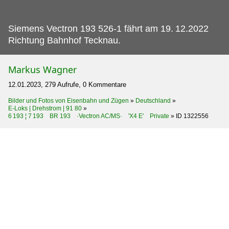
Siemens Vectron 193 526-1 fährt am 19.
12.2022
Richtung Bahnhof Tecknau.
Markus Wagner
12.01.2023, 279 Aufrufe, 0 Kommentare
Bilder und Fotos von Eisenbahn und Zügen
»
Deutschland
»
E-Loks | Drehstrom | 91 80
»
6 193 ¦ 7 193 BR 193 ·Vectron AC/MS· 'X4 E' Private
»
ID 1322556