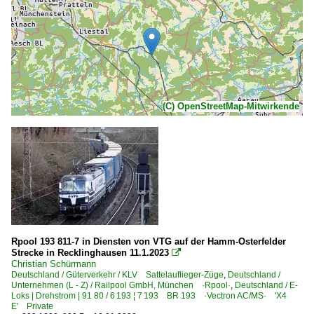
(C) OpenStreetMap-Mitwirkende
Rpool 193 811-7 in Diensten von VTG auf der Hamm-Osterfelder
Strecke in Recklinghausen 11.1.2023

Christian Schürmann
Deutschland / Güterverkehr / KLV Sattelauflieger-Züge
,
Deutschland /
Unternehmen (L - Z) / Railpool GmbH, München ·Rpool·
,
Deutschland / E-
Loks | Drehstrom | 91 80 / 6 193 ¦ 7 193 BR 193 ·Vectron AC/MS· 'X4
E' Private