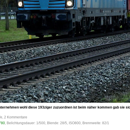
nternehmen wohl diese 193ziger zuzuordnen ist beim näher kommen gab sie si
ufe, 2 Kommentare
780
, Belichtungsdauer: 1/500, Blende: 28/5, ISO800, Brennweite: 82/1