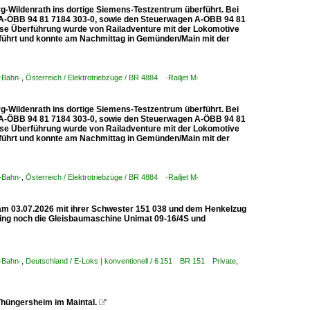
-Wildenrath ins dortige Siemens-Testzentrum überführt. Bei
d A-ÖBB 94 81 7184 303-0, sowie den Steuerwagen A-ÖBB 94 81
iese Überführung wurde von Railadventure mit der Lokomotive
hrt und konnte am Nachmittag in Gemünden/Main mit der
-Bahn·
,
Österreich / Elektrotriebzüge / BR 4884 ·Railjet M·
-Wildenrath ins dortige Siemens-Testzentrum überführt. Bei
d A-ÖBB 94 81 7184 303-0, sowie den Steuerwagen A-ÖBB 94 81
iese Überführung wurde von Railadventure mit der Lokomotive
hrt und konnte am Nachmittag in Gemünden/Main mit der
-Bahn·
,
Österreich / Elektrotriebzüge / BR 4884 ·Railjet M·
e am 03.07.2026 mit ihrer Schwester 151 038 und dem Henkelzug
hing noch die Gleisbaumaschine Unimat 09-16/4S und
-Bahn·
,
Deutschland / E-Loks | konventionell / 6 151 BR 151 Private
,
Thüngersheim im Maintal.
