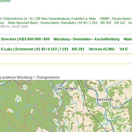
Kümmel
 / Unternehmen (A - K) / DB Netz Instandhaltung, Frankfurt a. Main ·DBMP·
,
Deutschland 
urg ·Main-Spessart-Bahn·
,
Deutschland / Dieselloks | 92 80 / 1 203 BR 203 DR 110 U
800 Px, 04.07.2026
 / Strecken | KBS 800-999 / 800 Würzburg – Gemünden – Aschaffenburg ·Mai
/ E-Loks | Drehstrom | 91 80 / 6 193 ¦ 7 193 BR 193 ·Vectron AC/MS· 'X4 E' 
> Landkreis Würzburg > Thüngersheim