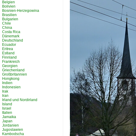
Belgien
Bolivien
Bosnien-Herzegowina
Brasilien
Bulgarien
Chile
China
Costa Rica
Dänemark
Deutschland
Ecuador
Eritrea
Estland
Finnland
Frankreich
Georgien
Griechenland
Großbritannien
Hongkong
Indien
Indonesien
Irak
Iran
Irland und Nordirland
Island
Israel
Italien
Jamaika
Japan
Jordanien
Jugoslawien
Kambodscha