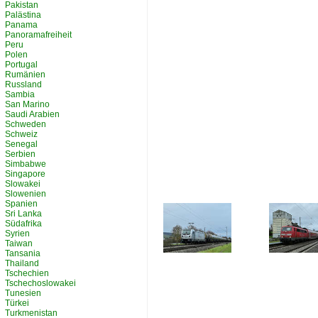
Pakistan
Palästina
Panama
Panoramafreiheit
Peru
Polen
Portugal
Rumänien
Russland
Sambia
San Marino
Saudi Arabien
Schweden
Schweiz
Senegal
Serbien
Simbabwe
Singapore
Slowakei
Slowenien
Spanien
Sri Lanka
Südafrika
Syrien
Taiwan
Tansania
Thailand
Tschechien
Tschechoslowakei
Tunesien
Türkei
Turkmenistan