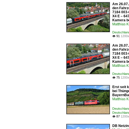
Am 26.07.
den Fahrz
7184 003-
X4 E – 64
Kamera b
Matthias 
Deutschlan
91
1200x

Am 26.07.
den Fahrz
7184 003-
X4 E – 64
Kamera b
Matthias 
Deutschlan
75
1200x

Erst seit
bei Thüng
BayernBa
Matthias 
Deutschlan
Deutschlan
87
1200x

DB Netzin