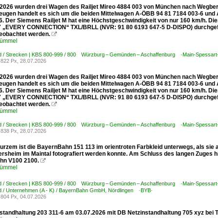
2026 wurden drei Wagen des Railjet Mireo 4884 003 von München nach Wegberg
eugen handelt es sich um die beiden Mittelwagen A-ÖBB 94 81 7184 003-6 un
6. Der Siemens Railjet M hat eine Höchstgeschwindigkeit von nur 160 km/h. D
7 „EVERY CONNECTION“ TXL/BRLL (NVR: 91 80 6193 647-5 D-DISPO) durchgefü
eobachtet werden.

Kümmel
d / Strecken | KBS 800-999 / 800 Würzburg – Gemünden – Aschaffenburg ·Main-Spessart
822 Px, 28.07.2026
2026 wurden drei Wagen des Railjet Mireo 4884 003 von München nach Wegberg
eugen handelt es sich um die beiden Mittelwagen A-ÖBB 94 81 7184 003-6 un
6. Der Siemens Railjet M hat eine Höchstgeschwindigkeit von nur 160 km/h. D
7 „EVERY CONNECTION“ TXL/BRLL (NVR: 91 80 6193 647-5 D-DISPO) durchgefü
eobachtet werden.

Kümmel
d / Strecken | KBS 800-999 / 800 Würzburg – Gemünden – Aschaffenburg ·Main-Spessart
838 Px, 28.07.2026
 kurzem ist die BayernBahn 151 113 im orientroten Farbkleid unterwegs, als si
ersheim im Maintal fotografiert werden konnte. Am Schluss des langen Zuges 
hn V100 2100.

Kümmel
d / Strecken | KBS 800-999 / 800 Würzburg – Gemünden – Aschaffenburg ·Main-Spessart
d / Unternehmen (A - K) / BayernBahn GmbH, Nördlingen ·BYB·
804 Px, 04.07.2026
standhaltung 203 311-6 am 03.07.2026 mit DB Netzinstandhaltung 705 xyz bei 