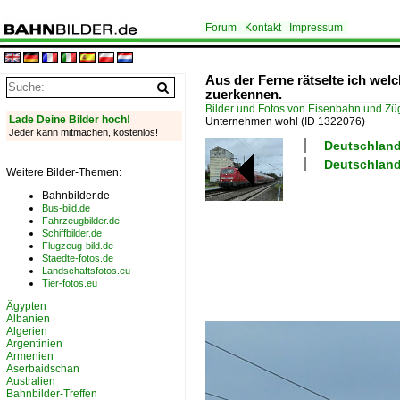
Forum
Kontakt
Impressum
Aus der Ferne rätselte ich we
zuerkennen.
Bilder und Fotos von Eisenbahn und Z
Lade Deine Bilder hoch!
Unternehmen wohl
(ID 1322076)
Jeder kann mitmachen, kostenlos!
Deutschland
Deutschland
Weitere Bilder-Themen:
Bahnbilder.de
Bus-bild.de
Fahrzeugbilder.de
Schiffbilder.de
Flugzeug-bild.de
Staedte-fotos.de
Landschaftsfotos.eu
Tier-fotos.eu
Ägypten
Albanien
Algerien
Argentinien
Armenien
Aserbaidschan
Australien
Bahnbilder-Treffen