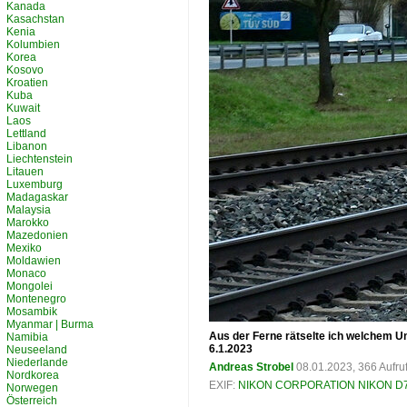
Kanada
Kasachstan
Kenia
Kolumbien
Korea
Kosovo
Kroatien
Kuba
Kuwait
Laos
Lettland
Libanon
Liechtenstein
Litauen
Luxemburg
Madagaskar
Malaysia
Marokko
Mazedonien
Mexiko
Moldawien
Monaco
Mongolei
Montenegro
Mosambik
Myanmar | Burma
Aus der Ferne rätselte ich welchem U
Namibia
6.1.2023
Neuseeland
Niederlande
Andreas Strobel
08.01.2023, 366 Aufr
Nordkorea
EXIF:
NIKON CORPORATION NIKON D
Norwegen
Österreich