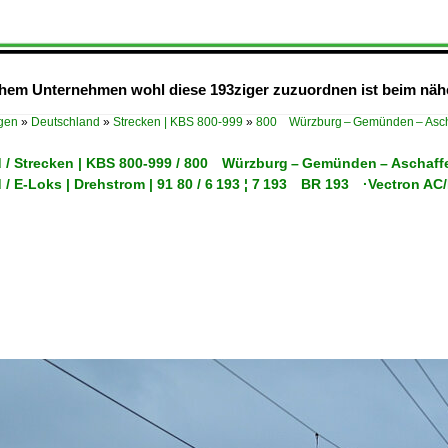
lchem Unternehmen wohl diese 193ziger zuzuordnen ist beim näh
ügen
»
Deutschland
»
Strecken | KBS 800-999
»
800 Würzburg – Gemünden – Asch
 / Strecken | KBS 800-999 / 800 Würzburg – Gemünden – Aschaf
 / E-Loks | Drehstrom | 91 80 / 6 193 ¦ 7 193 BR 193 ·Vectron A