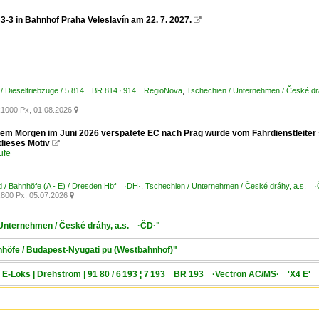
3-3 in Bahnhof Praha Veleslavín am 22. 7. 2027.

 / Dieseltriebzüge / 5 814 BR 814 · 914 RegioNova
,
Tschechien / Unternehmen / České d
1000 Px, 01.08.2026

nem Morgen im Juni 2026 verspätete EC nach Prag wurde vom Fahrdienstleiter sof
 dieses Motiv

ufe
 / Bahnhöfe (A - E) / Dresden Hbf ·DH·
,
Tschechien / Unternehmen / České dráhy, a.s. 
800 Px, 05.07.2026

 Unternehmen / České dráhy, a.s. ·ČD·"
nhöfe / Budapest-Nyugati pu (Westbahnhof)"
/ E-Loks | Drehstrom | 91 80 / 6 193 ¦ 7 193 BR 193 ·Vectron AC/MS· 'X4 E' 