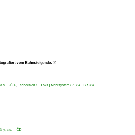
tografiert vom Bahnsteigende.

, a.s. ·ČD·
,
Tschechien / E-Loks | Mehrsystem / 7 384 BR 384
ráhy, a.s. ·ČD·