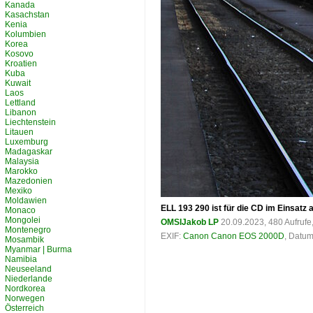
Kanada
Kasachstan
Kenia
Kolumbien
Korea
Kosovo
Kroatien
Kuba
Kuwait
Laos
Lettland
Libanon
Liechtenstein
Litauen
Luxemburg
Madagaskar
Malaysia
Marokko
Mazedonien
Mexiko
Moldawien
ELL 193 290 ist für die CD im Einsatz
Monaco
Mongolei
OMSIJakob LP
20.09.2023, 480 Aufruf
Montenegro
EXIF:
Canon Canon EOS 2000D
, Datum
Mosambik
Myanmar | Burma
Namibia
Neuseeland
Niederlande
Nordkorea
Norwegen
Österreich