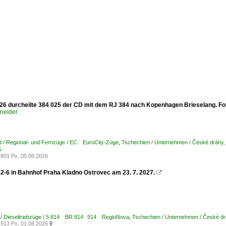
26 durcheilte 384 025 der CD mit dem RJ 384 nach Kopenhagen Brieselang. Fo
hneider
d / Regional- und Fernzüge / EC EuroCity-Züge
,
Tschechien / Unternehmen / České dráhy
S·
801 Px, 05.08.2026
2-6 in Bahnhof Praha Kladno Ostrovec am 23. 7. 2027.

 / Dieseltriebzüge / 5 814 BR 814 · 914 RegioNova
,
Tschechien / Unternehmen / České d
913 Px, 01.08.2026
