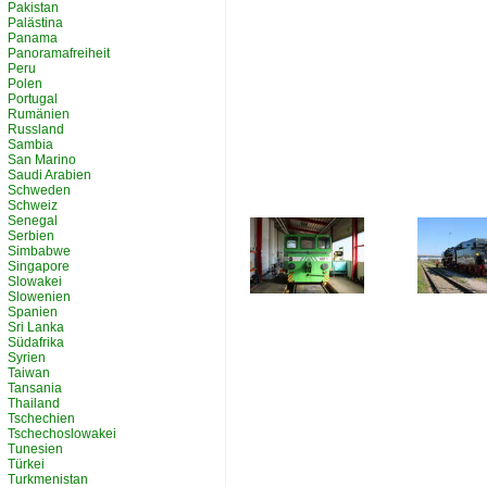
Pakistan
Palästina
Panama
Panoramafreiheit
Peru
Polen
Portugal
Rumänien
Russland
Sambia
San Marino
Saudi Arabien
Schweden
Schweiz
Senegal
Serbien
Simbabwe
Singapore
Slowakei
Slowenien
Spanien
Sri Lanka
Südafrika
Syrien
Taiwan
Tansania
Thailand
Tschechien
Tschechoslowakei
Tunesien
Türkei
Turkmenistan