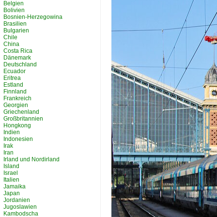
Belgien
Bolivien
Bosnien-Herzegowina
Brasilien
Bulgarien
Chile
China
Costa Rica
Dänemark
Deutschland
Ecuador
Eritrea
Estland
Finnland
Frankreich
Georgien
Griechenland
Großbritannien
Hongkong
Indien
Indonesien
Irak
Iran
Irland und Nordirland
Island
Israel
Italien
Jamaika
Japan
Jordanien
Jugoslawien
Kambodscha