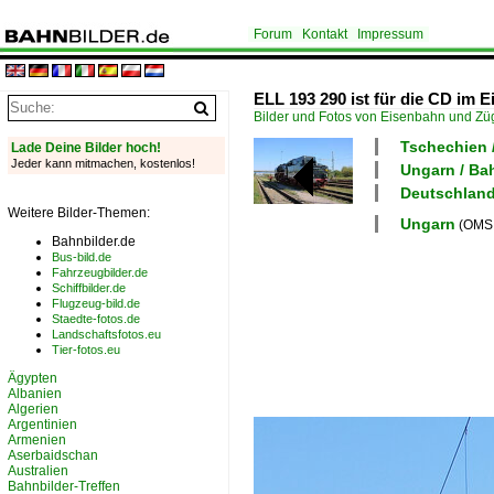
Forum
Kontakt
Impressum
ELL 193 290 ist für die CD im 
Bilder und Fotos von Eisenbahn und Z
Tschechien 
Lade Deine Bilder hoch!
Jeder kann mitmachen, kostenlos!
Ungarn / Ba
Deutschland
Weitere Bilder-Themen:
Ungarn
(OMSI
Bahnbilder.de
Bus-bild.de
Fahrzeugbilder.de
Schiffbilder.de
Flugzeug-bild.de
Staedte-fotos.de
Landschaftsfotos.eu
Tier-fotos.eu
Ägypten
Albanien
Algerien
Argentinien
Armenien
Aserbaidschan
Australien
Bahnbilder-Treffen