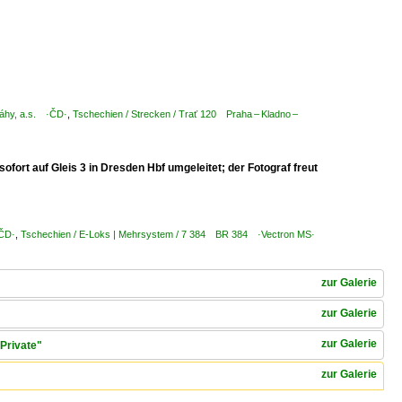
ráhy, a.s. ·ČD·
,
Tschechien / Strecken / Trať 120 Praha – Kladno –
ort auf Gleis 3 in Dresden Hbf umgeleitet; der Fotograf freut
·ČD·
,
Tschechien / E-Loks | Mehrsystem / 7 384 BR 384 ·Vectron MS·
zur Galerie
zur Galerie
zur Galerie
Private"
zur Galerie