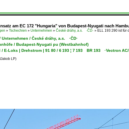
Einsatz am EC 172 "Hungaria" von Budapest-Nyugati nach Hamburg
ügen
»
Tschechien
»
Unternehmen
»
České dráhy, a.s. ·ČD·
»
ELL 193 290 ist für
/ Unternehmen / České dráhy, a.s. ·ČD·
hnhöfe / Budapest-Nyugati pu (Westbahnhof)
 / E-Loks | Drehstrom | 91 80 / 6 193 ¦ 7 193 BR 193 ·Vectron A
Jakob LP)