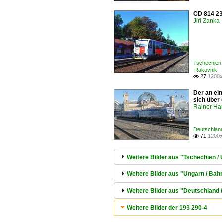
CD 814 23
Jiri Zanka
Tschechien
Rakovnik
27
1200x

Der an ei
sich über
Rainer Ha
Deutschland
71
1200x

Weitere Bilder aus "Tschechien /
Weitere Bilder aus "Ungarn / Bah
Weitere Bilder aus "Deutschland 
Weitere Bilder der 193 290-4