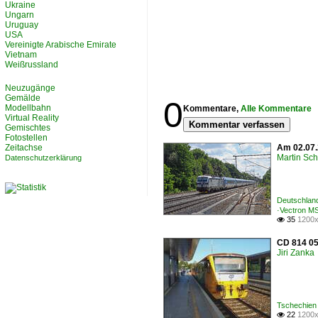
Ukraine
Ungarn
Uruguay
USA
Vereinigte Arabische Emirate
Vietnam
Weißrussland
Neuzugänge
Gemälde
0
Modellbahn
Kommentare,
Alle Kommentare
Virtual Reality
Kommentar verfassen
Gemischtes
Fotostellen
Zeitachse
Am 02.07.
Martin Sc
Datenschutzerklärung
Deutschlan
·Vectron M
35
1200x

CD 814 05
Jiri Zanka
Tschechien
22
1200x
