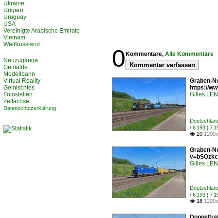
Ukraine
Ungarn
Uruguay
USA
Vereinigte Arabische Emirate
Vietnam
Weißrussland
0
Kommentare,
Alle Kommentare
Neuzugänge
Kommentar verfassen
Gemälde
Modellbahn
Virtual Reality
Graben-Ne
Gemischtes
https://
Fotostellen
Gilles L
Zeitachse
Datenschutzerklärung
Deutschlan
/ 6 193 ¦ 
20
1200x

Graben-Ne
v=bSOzkc
Gilles L
Deutschlan
/ 6 193 ¦ 
18
1200x

Doppeltra