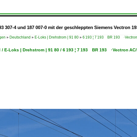
93 307-4 und 187 007-0 mit der geschleppten Siemens Vectron 1
ügen
»
Deutschland
»
E-Loks | Drehstrom | 91 80
»
6 193 ¦ 7 193 BR 193 ·Vectro
 / E-Loks | Drehstrom | 91 80 / 6 193 ¦ 7 193 BR 193 ·Vectron A