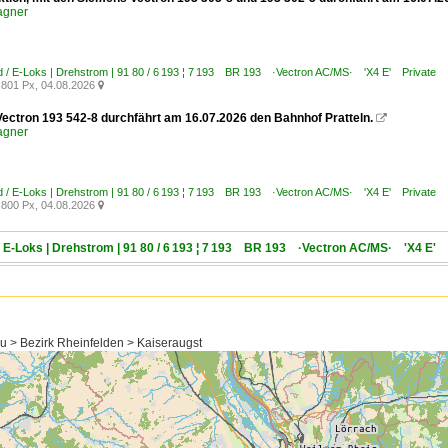
agner
 / E-Loks | Drehstrom | 91 80 / 6 193 ¦ 7 193 BR 193 ·Vectron AC/MS· 'X4 E' Private
801 Px, 04.08.2026

ectron 193 542-8 durchfährt am 16.07.2026 den Bahnhof Pratteln.

agner
 / E-Loks | Drehstrom | 91 80 / 6 193 ¦ 7 193 BR 193 ·Vectron AC/MS· 'X4 E' Private
800 Px, 04.08.2026

/ E-Loks | Drehstrom | 91 80 / 6 193 ¦ 7 193 BR 193 ·Vectron AC/MS· 'X4 E' 
u > Bezirk Rheinfelden > Kaiseraugst