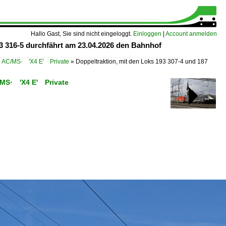
Hallo Gast, Sie sind nicht eingeloggt.
Einloggen
|
Account anmelden
93 316-5 durchfährt am 23.04.2026 den Bahnhof
n AC/MS· 'X4 E' Private
»
Doppeltraktion, mit den Loks 193 307-4 und 187
C/MS· 'X4 E' Private