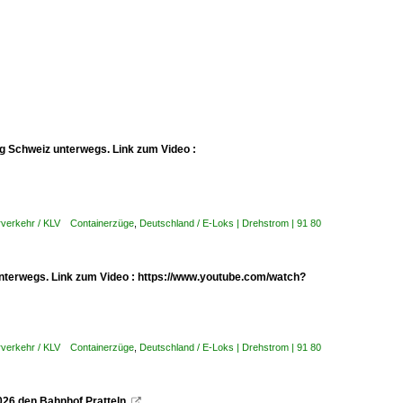
g Schweiz unterwegs. Link zum Video :
rverkehr / KLV Containerzüge
,
Deutschland / E-Loks | Drehstrom | 91 80
nterwegs. Link zum Video : https://www.youtube.com/watch?
rverkehr / KLV Containerzüge
,
Deutschland / E-Loks | Drehstrom | 91 80
026 den Bahnhof Pratteln.
