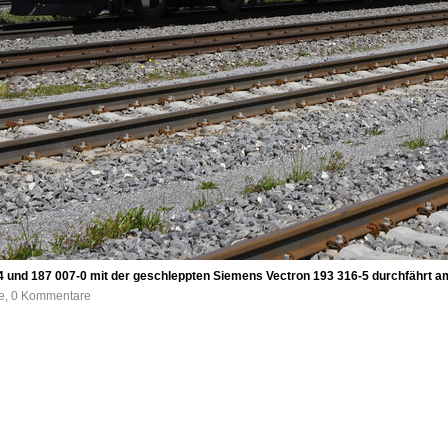
-4 und 187 007-0 mit der geschleppten Siemens Vectron 193 316-5 durchfährt 
fe, 0 Kommentare