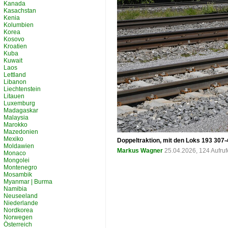
Kanada
Kasachstan
Kenia
Kolumbien
Korea
Kosovo
Kroatien
Kuba
Kuwait
Laos
Lettland
Libanon
Liechtenstein
Litauen
Luxemburg
Madagaskar
Malaysia
Marokko
Mazedonien
Mexiko
Doppeltraktion, mit den Loks 193 307
Moldawien
Markus Wagner
25.04.2026, 124 Aufru
Monaco
Mongolei
Montenegro
Mosambik
Myanmar | Burma
Namibia
Neuseeland
Niederlande
Nordkorea
Norwegen
Österreich