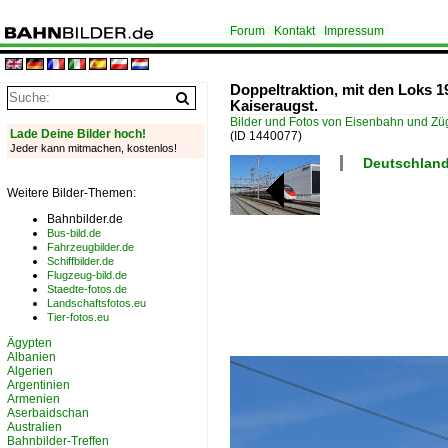
Forum
Kontakt
Impressum
Doppeltraktion, mit den Loks 1
Kaiseraugst.
Bilder und Fotos von Eisenbahn und Z
Lade Deine Bilder hoch!
(ID 1440077)
Jeder kann mitmachen, kostenlos!
Deutschland
Weitere Bilder-Themen:
Bahnbilder.de
Bus-bild.de
Fahrzeugbilder.de
Schiffbilder.de
Flugzeug-bild.de
Staedte-fotos.de
Landschaftsfotos.eu
Tier-fotos.eu
Ägypten
Albanien
Algerien
Argentinien
Armenien
Aserbaidschan
Australien
Bahnbilder-Treffen