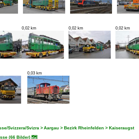
0,02 km
0,02 km
0,02 km
0,03 km
se/Svizzera/Svizra > Aargau > Bezirk Rheinfelden > Kaiseraugst
se (66 Bilder)
🗺