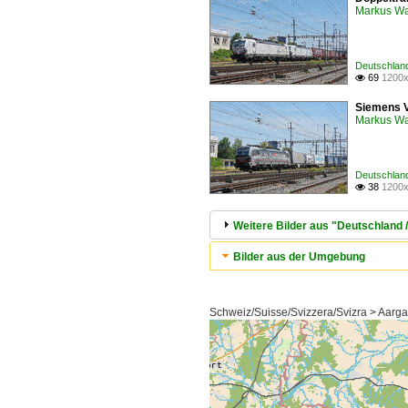
Markus W
Deutschland
69
1200x

Siemens V
Markus W
Deutschland
38
1200x

Weitere Bilder aus "Deutschland 
Bilder aus der Umgebung
Schweiz/Suisse/Svizzera/Svizra > Aarga