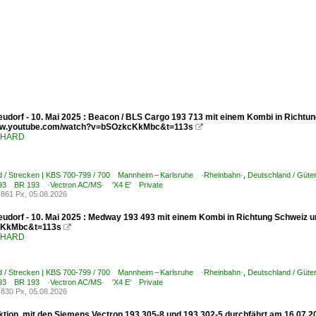
udorf - 10. Mai 2025 : Beacon / BLS Cargo 193 713 mit einem Kombi in Richtun
www.youtube.com/watch?v=bSOzkcKkMbc&t=113s

ENHARD
d / Strecken | KBS 700-799 / 700 Mannheim – Karlsruhe ·Rheinbahn·
,
Deutschland / Güte
7 193 BR 193 ·Vectron AC/MS· 'X4 E' Private
861 Px, 05.08.2026
udorf - 10. Mai 2025 : Medway 193 493 mit einem Kombi in Richtung Schweiz u
KkMbc&t=113s

ENHARD
d / Strecken | KBS 700-799 / 700 Mannheim – Karlsruhe ·Rheinbahn·
,
Deutschland / Güte
7 193 BR 193 ·Vectron AC/MS· 'X4 E' Private
830 Px, 05.08.2026
ktion, mit den Siemens Vectron 193 305-8 und 193 302-5 durchfährt am 16.07.2