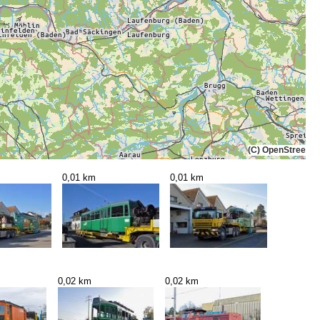
(C) OpenStreetMa
0,01 km
0,01 km
0,02 km
0,02 km