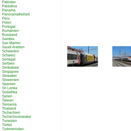
Pakistan
Palästina
Panama
Panoramafreiheit
Peru
Polen
Portugal
Rumänien
Russland
Sambia
San Marino
Saudi Arabien
Schweden
Schweiz
Senegal
Serbien
Simbabwe
Singapore
Slowakei
Slowenien
Spanien
Sri Lanka
Südafrika
Syrien
Taiwan
Tansania
Thailand
Tschechien
Tschechoslowakei
Tunesien
Türkei
Turkmenistan