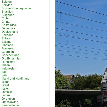
Belgien
Bolivien
Bosnien-Herzegowina
Brasilien
Bulgarien
Chile
China
Costa Rica
Dänemark
Deutschland
Ecuador
Eritrea
Estland
Finnland
Frankreich
Georgien
Griechenland
Großbritannien
Hongkong
Indien
Indonesien
Irak
Iran
Irland und Nordirland
Island
Israel
Italien
Jamaika
Japan
Jordanien
Jugoslawien
Kambodscha