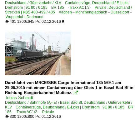
Deutschland / Güterverkehr / KLV Containerzüge
,
Deutschland / E-Loks |
Drehstrom | 91 80 / 6 185 BR 185 ·Traxx AC1/2· Private
,
Deutschland /
Strecken | KBS 400-499 / 485 Aachen – Mönchengladbach – Düsseldorf –
Wuppertal – Dortmund
401 1200x645 Px, 02.12.2016


Durchfahrt von MRCE/SBB Cargo International 185 569-1 am
29.06.2015 mit einem Containerzug über Gleis 1 in Basel Bad Bf in
Richtung Rangierbahnhof Muttenz.

Tobias Schmidt
Deutschland / Bahnhöfe (A - E) / Basel Bad Bf
,
Deutschland / Güterverkehr /
KLV Containerzüge
,
Deutschland / E-Loks | Drehstrom | 91 80 / 6 185 BR
185 ·Traxx AC1/2· Private
330 1200x800 Px, 01.12.2016
