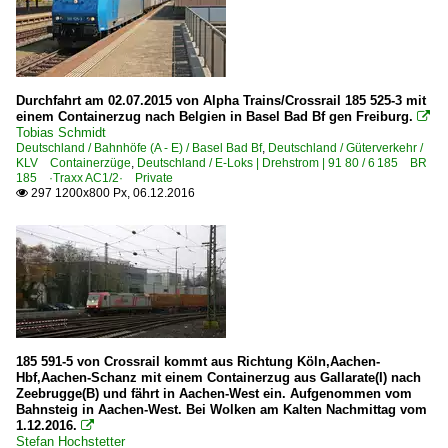
Durchfahrt am 02.07.2015 von Alpha Trains/Crossrail 185 525-3 mit
einem Containerzug nach Belgien in Basel Bad Bf gen Freiburg.

Tobias Schmidt
Deutschland / Bahnhöfe (A - E) / Basel Bad Bf
,
Deutschland / Güterverkehr /
KLV Containerzüge
,
Deutschland / E-Loks | Drehstrom | 91 80 / 6 185 BR
185 ·Traxx AC1/2· Private
297 1200x800 Px, 06.12.2016

185 591-5 von Crossrail kommt aus Richtung Köln,Aachen-
Hbf,Aachen-Schanz mit einem Containerzug aus Gallarate(I) nach
Zeebrugge(B) und fährt in Aachen-West ein. Aufgenommen vom
Bahnsteig in Aachen-West. Bei Wolken am Kalten Nachmittag vom
1.12.2016.

Stefan Hochstetter