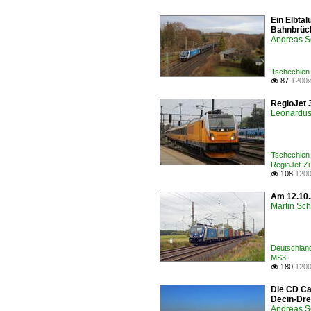
Ein Elbta
Bahnbrüc
Andreas S
Tschechien
87
1200x

RegioJet 3
Leonardus 
Tschechien
RegioJet-Z
108
1200

Am 12.10.
Martin Sc
Deutschlan
MS3·
180
1200

Die CD Ca
Decin-Dre
Andreas S