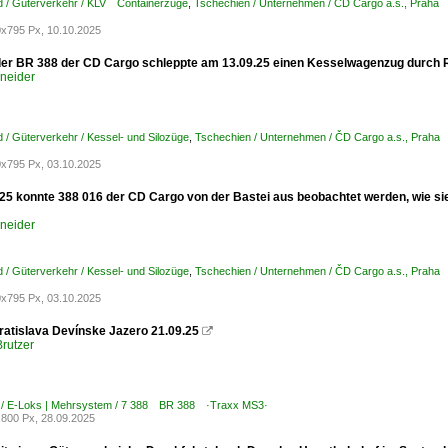
d / Güterverkehr / KLV Containerzüge
,
Tschechien / Unternehmen / ČD Cargo a.s., Prah
x795 Px, 10.10.2025
der BR 388 der CD Cargo schleppte am 13.09.25 einen Kesselwagenzug durch Ra
hneider
 / Güterverkehr / Kessel- und Silozüge
,
Tschechien / Unternehmen / ČD Cargo a.s., Prah
x795 Px, 03.10.2025
25 konnte 388 016 der CD Cargo von der Bastei aus beobachtet werden, wie s
hneider
 / Güterverkehr / Kessel- und Silozüge
,
Tschechien / Unternehmen / ČD Cargo a.s., Prah
x795 Px, 03.10.2025
ratislava Devínske Jazero 21.09.25

rutzer
 / E-Loks | Mehrsystem / 7 388 BR 388 ·Traxx MS3·
800 Px, 28.09.2025