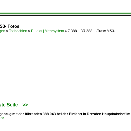
S3· Fotos
ügen
»
Tschechien
»
E-Loks | Mehrsystem
»
7 388 BR 388 ·Traxx MS3·
te Seite
>>
enzug mit der führenden 388 043 bei der Einfahrt in Dresden Hauptbahnhof im 
ufe