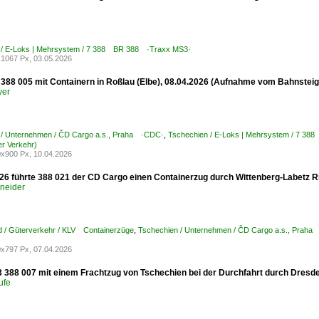
 / E-Loks | Mehrsystem / 7 388 BR 388 ·Traxx MS3·
1067 Px, 03.05.2026
388 005 mit Containern in Roßlau (Elbe), 08.04.2026 (Aufnahme vom Bahnstei
yer
 / Unternehmen / ČD Cargo a.s., Praha ·CDC·
,
Tschechien / E-Loks | Mehrsystem / 7 3
er Verkehr)
x900 Px, 10.04.2026
26 führte 388 021 der CD Cargo einen Containerzug durch Wittenberg-Labetz 
hneider
d / Güterverkehr / KLV Containerzüge
,
Tschechien / Unternehmen / ČD Cargo a.s., Prah
x797 Px, 07.04.2026
388 007 mit einem Frachtzug von Tschechien bei der Durchfahrt durch Dresd
ufe