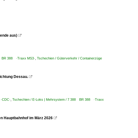
gende aus)

88 BR 388 ·Traxx MS3·
,
Tschechien / Güterverkehr / Containerzüge
Richtung Dessau.

a ·CDC·
,
Tschechien / E-Loks | Mehrsystem / 7 388 BR 388 ·Traxx
en Hauptbahnhof im März 2026
