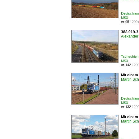
Deutschlan
MS3·
95
1200x

388 019-3 
Alexander 
Tschechien
MS3·
142
1200

Mit einem
Martin Sc
Deutschland
MS3·
132
1200

Mit einem
Martin Sc