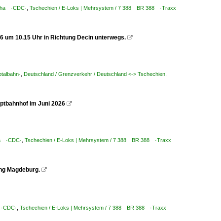
raha ·CDC·
,
Tschechien / E-Loks | Mehrsystem / 7 388 BR 388 ·Traxx
26 um 10.15 Uhr in Richtung Decin unterwegs.

talbahn·
,
Deutschland / Grenzverkehr / Deutschland <-> Tschechien
,
ptbahnhof im Juni 2026

aha ·CDC·
,
Tschechien / E-Loks | Mehrsystem / 7 388 BR 388 ·Traxx
ung Magdeburg.

a ·CDC·
,
Tschechien / E-Loks | Mehrsystem / 7 388 BR 388 ·Traxx