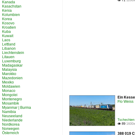
71
1200x

Kanada
Kasachstan
Kenia
Kolumbien
Korea
Kosovo
Kroatien
Kuba
Kuwait
Laos
Lettland
Libanon
Liechtenstein
Litauen
Luxemburg
Madagaskar
Malaysia
Marokko
Mazedonien
Mexiko
Moldawien
Monaco
Mongolei
Ein Kesse
Montenegro
Flo Weiss
Mosambik
Myanmar | Burma
Namibia
Neuseeland
Tschechien
Niederlande
89
1600x

Nordkorea
Norwegen
Österreich
388 019 C