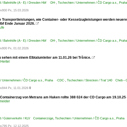
 / Bahnhöfe (A - E) / Dresden Hbf ·DH·
,
Tschechien / Unternehmen / ČD Cargo a.s., Pr
x800 Px, 15.03.2026
e Transportleistungen, wie Container- oder Kesselzugleistungen werden neuere
bf Ende Januar 2026.

ufe
 / Bahnhöfe (A - E) / Dresden Hbf ·DH·
,
Tschechien / Unternehmen / ČD Cargo a.s., Pr
x800 Px, 01.02.2026
 sehen mit einem Elbtalumleiter am 11.01.26 bei Tršnice.

Hertel
 / Unternehmen / ČD Cargo a.s., Praha ·CDC·
,
Tschechien / Strecken / Trať 140 Cheb –
x844 Px, 11.01.2026

 Containerzug von Metrans am Haken rollte 388 024 der CD Cargo am 19.10.25
hneider
d / Güterverkehr / KLV Containerzüge
,
Tschechien / Unternehmen / ČD Cargo a.s., Prah
x795 Px, 12.12.2025