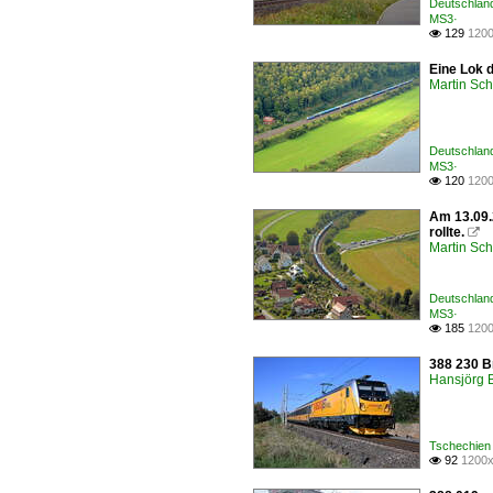
Deutschlan
MS3·
129
1200

Eine Lok 
Martin Sc
Deutschland
MS3·
120
1200

Am 13.09.
rollte.

Martin Sc
Deutschland
MS3·
185
1200

388 230 B
Hansjörg B
Tschechien
92
1200x
