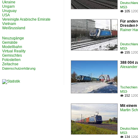
Ukraine
Deutschland
Ungarn
MS3·
Uruguay
105
1200

USA
Vereinigte Arabische Emirate
Für ander
Vietnam
Dresden H
Weißrussland
Rainer Ha
Neuzugänge
Gemälde
Deutschland
Modellbahn
MS3·
Virtual Reality
155
1200

Gemischtes
Fotostellen
388 004 zu
Zeitachse
Alexander 
Datenschutzerklärung
Tschechien
MS3·
152
1200

Mit einem
Martin Sc
Deutschlan
MS3·
134
1200
