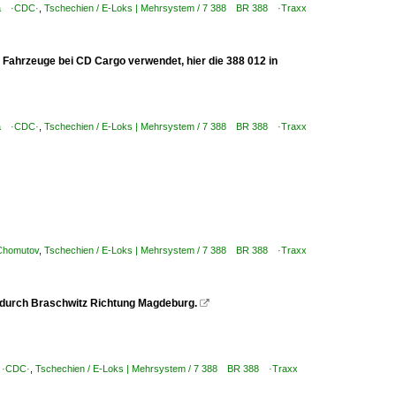
aha ·CDC·
,
Tschechien / E-Loks | Mehrsystem / 7 388 BR 388 ·Traxx
 Fahrzeuge bei CD Cargo verwendet, hier die 388 012 in
aha ·CDC·
,
Tschechien / E-Loks | Mehrsystem / 7 388 BR 388 ·Traxx
 Chomutov
,
Tschechien / E-Loks | Mehrsystem / 7 388 BR 388 ·Traxx
 durch Braschwitz Richtung Magdeburg.

a ·CDC·
,
Tschechien / E-Loks | Mehrsystem / 7 388 BR 388 ·Traxx