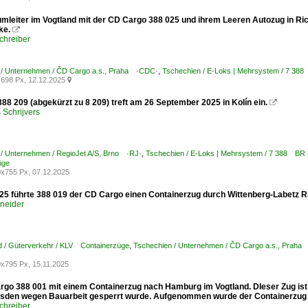
lumleiter im Vogtland mit der CD Cargo 388 025 und ihrem Leeren Autozug in R
ke.

chreiber
 / Unternehmen / ČD Cargo a.s., Praha ·CDC·
,
Tschechien / E-Loks | Mehrsystem / 7 3
698 Px, 12.12.2025

88 209 (abgekürzt zu 8 209) treft am 26 September 2025 in Kolín ein.

Schrijvers
 / Unternehmen / RegioJet A/S, Brno ·RJ·
,
Tschechien / E-Loks | Mehrsystem / 7 388 B
üge
x755 Px, 07.12.2025
25 führte 388 019 der CD Cargo einen Containerzug durch Wittenberg-Labetz 
hneider
d / Güterverkehr / KLV Containerzüge
,
Tschechien / Unternehmen / ČD Cargo a.s., Prah
x795 Px, 15.11.2025
rgo 388 001 mit einem Containerzug nach Hamburg im Vogtland. DIeser Zug ist 
sden wegen Bauarbeit gesperrt wurde. Aufgenommen wurde der Containerzug 
chreiber