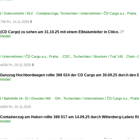
d / Güterverkehr / KLV Containerzüge
,
Tschechien / Unternehmen / ČD Cargo a.s., Prah
758 Px, 14.11.2025

(CD Cargo) zu sehen am 31.10.25 mit einem Elbtalumleiter in Citice.

Hertel
 / Unternehmen / ČD Cargo a.s., Praha ·CDC·
,
Tschechien / Strecken / Trať 140 Cheb –
x836 Px, 03.11.2025

 Ganzzug Hochbordwagen rollte 388 024 der CD Cargo am 30.09.25 durch den D
hneider
 / Bahnhöfe (A - E) / Dresden Hbf ·DH·
,
Tschechien / Unternehmen / ČD Cargo a.s., Pr
x804 Px, 01.11.2025
 Containerzug am Haken rollte 388 017 am 14.09.25 durch Wittenberg-Labetz R
hneider