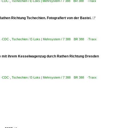
a ·CDC·
,
Tschechien / E-Loks | Mehrsystem / 7 388 BR 388 ·Traxx
then Richtung Tschechien. Fotografiert von der Bastei.

a ·CDC·
,
Tschechien / E-Loks | Mehrsystem / 7 388 BR 388 ·Traxx
ie mit ihrem Kesselwagenzug durch Rathen Richtung Dresden
a ·CDC·
,
Tschechien / E-Loks | Mehrsystem / 7 388 BR 388 ·Traxx