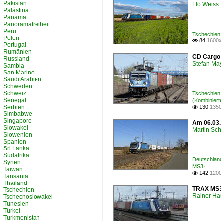
Pakistan
Flo Weiss
Palästina
Panama
Panoramafreiheit
Peru
Tschechien
Polen
84
1600x

Portugal
Rumänien
CD Cargo 
Russland
Stefan Ma
Sambia
San Marino
Saudi Arabien
Schweden
Schweiz
Tschechien
Senegal
(Kombiniert
Serbien
130
1350

Simbabwe
Singapore
Am 06.03.
Slowakei
Martin Sc
Slowenien
Spanien
Sri Lanka
Südafrika
Deutschlan
Syrien
MS3·
Taiwan
142
1200

Tansania
Thailand
TRAX MS3 
Tschechien
Rainer Ha
Tschechoslowakei
Tunesien
Türkei
Turkmenistan