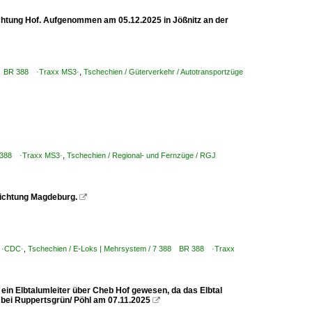
ichtung Hof. Aufgenommen am 05.12.2025 in Jößnitz an der
88 BR 388 ·Traxx MS3·
,
Tschechien / Güterverkehr / Autotransportzüge
R 388 ·Traxx MS3·
,
Tschechien / Regional- und Fernzüge / RGJ
Richtung Magdeburg.

a ·CDC·
,
Tschechien / E-Loks | Mehrsystem / 7 388 BR 388 ·Traxx
ein Elbtalumleiter über Cheb Hof gewesen, da das Elbtal
bei Ruppertsgrün/ Pöhl am 07.11.2025
