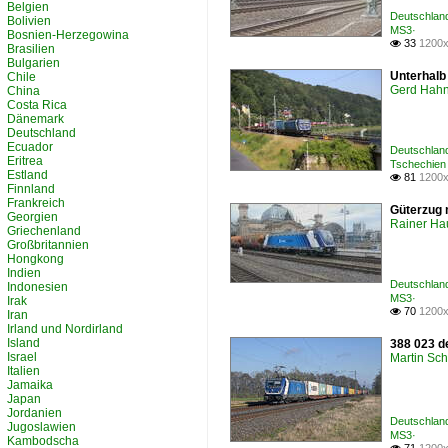
Belgien
Deutschland
Bolivien
MS3·
Bosnien-Herzegowina
33
1200x

Brasilien
Bulgarien
Unterhalb
Chile
Gerd Hah
China
Costa Rica
Dänemark
Deutschland
Ecuador
Deutschland
Eritrea
Tschechien
Estland
81
1200x

Finnland
Frankreich
Güterzug 
Georgien
Rainer Ha
Griechenland
Großbritannien
Hongkong
Indien
Deutschland
Indonesien
MS3·
Irak
70
1200x

Iran
Irland und Nordirland
Island
388 023 d
Israel
Martin Sc
Italien
Jamaika
Japan
Jordanien
Deutschlan
Jugoslawien
MS3·
Kambodscha