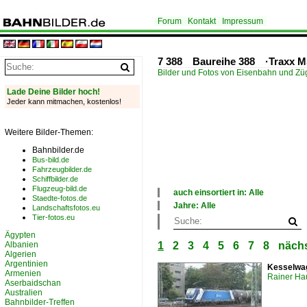
Forum
Kontakt
Impressum
7 388 Baureihe 388 ·Traxx M
Bilder und Fotos von Eisenbahn und Z
Lade Deine Bilder hoch!
Jeder kann mitmachen, kostenlos!
Weitere Bilder-Themen:
Bahnbilder.de
Bus-bild.de
Fahrzeugbilder.de
Schiffbilder.de
Flugzeug-bild.de
auch einsortiert in: Alle
Staedte-fotos.de
×
Jahre: Alle
Landschaftsfotos.eu
Alle Kategorien
×
Tier-fotos.eu
Deutschland
Alle Jahre
Ägypten
Österreich
2020
Albanien
1
2
3
4
5
6
7
8
nächs
Tschechien
Algerien
Ungarn
Argentinien
Kesselwag
Armenien
Rainer Ha
Aserbaidschan
Australien
Bahnbilder-Treffen