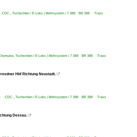
a ·CDC·
,
Tschechien / E-Loks | Mehrsystem / 7 388 BR 388 ·Traxx
 Chomutov
,
Tschechien / E-Loks | Mehrsystem / 7 388 BR 388 ·Traxx
resdner Hbf Richtung Neustadt.

aha ·CDC·
,
Tschechien / E-Loks | Mehrsystem / 7 388 BR 388 ·Traxx
ichtung Dessau.
