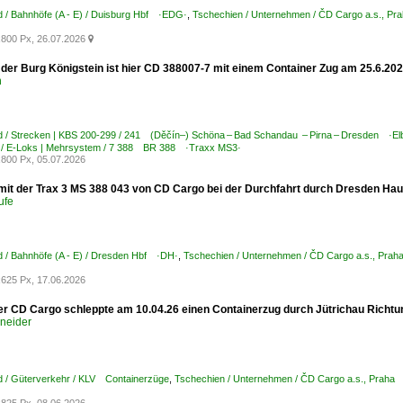
 / Bahnhöfe (A - E) / Duisburg Hbf ·EDG·
,
Tschechien / Unternehmen / ČD Cargo a.s., P
800 Px, 26.07.2026

 der Burg Königstein ist hier CD 388007-7 mit einem Container Zug am 25.6.20
n
 / Strecken | KBS 200-299 / 241 (Děčín–) Schöna – Bad Schandau – Pirna – Dresden ·Elb
 / E-Loks | Mehrsystem / 7 388 BR 388 ·Traxx MS3·
800 Px, 05.07.2026
mit der Trax 3 MS 388 043 von CD Cargo bei der Durchfahrt durch Dresden Hau
ufe
 / Bahnhöfe (A - E) / Dresden Hbf ·DH·
,
Tschechien / Unternehmen / ČD Cargo a.s., Pr
625 Px, 17.06.2026
er CD Cargo schleppte am 10.04.26 einen Containerzug durch Jütrichau Richt
hneider
d / Güterverkehr / KLV Containerzüge
,
Tschechien / Unternehmen / ČD Cargo a.s., Prah