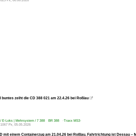
825 Px, 08.06.2026
l buntes zeiht die CD 388 021 am 22.4.26 bei Roßlau

 / E-Loks | Mehrsystem / 7 388 BR 388 ·Traxx MS3·
1067 Px, 05.05.2026
D mit einem Containerzug am 21.04.26 bei Roßlau. Fahrtrichtung ist Dessau –