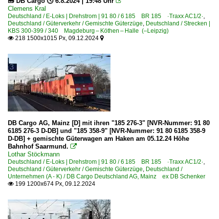
🧰 DB Cargo 🕓 6.8.2024 | 19:48 Uhr

Clemens Kral
Deutschland / E-Loks | Drehstrom | 91 80 / 6 185 BR 185 ·Traxx AC1/2·
,
Deutschland / Güterverkehr / Gemischte Güterzüge
,
Deutschland / Strecken |
KBS 300-399 / 340 Magdeburg – Köthen – Halle (–Leipzig)
218 1500x1015 Px, 09.12.2024


DB Cargo AG, Mainz [D] mit ihren "185 276-3" [NVR-Nummer: 91 80
6185 276-3 D-DB] und "185 358-9" [NVR-Nummer: 91 80 6185 358-9
D-DB] + gemischte Güterwagen am Haken am 05.12.24 Höhe
Bahnhof Saarmund.

Lothar Stöckmann
Deutschland / E-Loks | Drehstrom | 91 80 / 6 185 BR 185 ·Traxx AC1/2·
,
Deutschland / Güterverkehr / Gemischte Güterzüge
,
Deutschland /
Unternehmen (A - K) / DB Cargo Deutschland AG, Mainz ex DB Schenker
199 1200x674 Px, 09.12.2024
