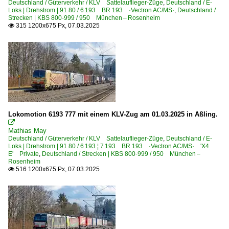
Deutschland / Güterverkehr / KLV Sattelauflieger-Züge
,
Deutschland / E-
Loks | Drehstrom | 91 80 / 6 193 BR 193 ·Vectron AC/MS·
,
Deutschland /
Strecken | KBS 800-999 / 950 München – Rosenheim
315 1200x675 Px, 07.03.2025

Lokomotion 6193 777 mit einem KLV-Zug am 01.03.2025 in Aßling.

Mathias May
Deutschland / Güterverkehr / KLV Sattelauflieger-Züge
,
Deutschland / E-
Loks | Drehstrom | 91 80 / 6 193 ¦ 7 193 BR 193 ·Vectron AC/MS· 'X4
E' Private
,
Deutschland / Strecken | KBS 800-999 / 950 München –
Rosenheim
516 1200x675 Px, 07.03.2025
