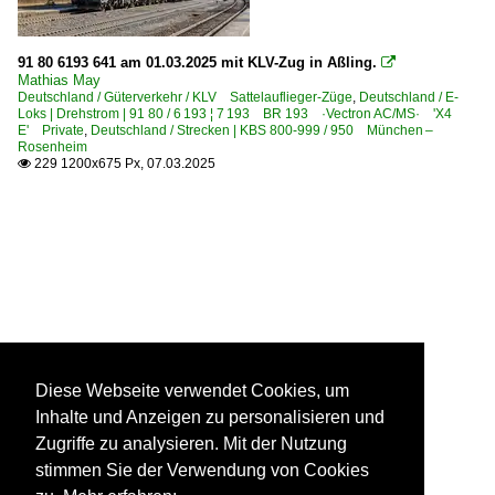
91 80 6193 641 am 01.03.2025 mit KLV-Zug in Aßling.

Mathias May
Deutschland / Güterverkehr / KLV Sattelauflieger-Züge
,
Deutschland / E-
Loks | Drehstrom | 91 80 / 6 193 ¦ 7 193 BR 193 ·Vectron AC/MS· 'X4
E' Private
,
Deutschland / Strecken | KBS 800-999 / 950 München –
Rosenheim
229 1200x675 Px, 07.03.2025

Diese Webseite verwendet Cookies, um
Inhalte und Anzeigen zu personalisieren und
Zugriffe zu analysieren. Mit der Nutzung
stimmen Sie der Verwendung von Cookies