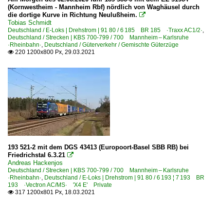
(Kornwestheim - Mannheim Rbf) nördlich von Waghäusel durch
die dortige Kurve in Richtung Neulußheim.

Tobias Schmidt
Deutschland / E-Loks | Drehstrom | 91 80 / 6 185 BR 185 ·Traxx AC1/2·
,
Deutschland / Strecken | KBS 700-799 / 700 Mannheim – Karlsruhe
·Rheinbahn·
,
Deutschland / Güterverkehr / Gemischte Güterzüge
220 1200x800 Px, 29.03.2021

193 521-2 mit dem DGS 43413 (Europoort-Basel SBB RB) bei
Friedrichstal 6.3.21

Andreas Hackenjos
Deutschland / Strecken | KBS 700-799 / 700 Mannheim – Karlsruhe
·Rheinbahn·
,
Deutschland / E-Loks | Drehstrom | 91 80 / 6 193 ¦ 7 193 BR
193 ·Vectron AC/MS· 'X4 E' Private
317 1200x801 Px, 18.03.2021
