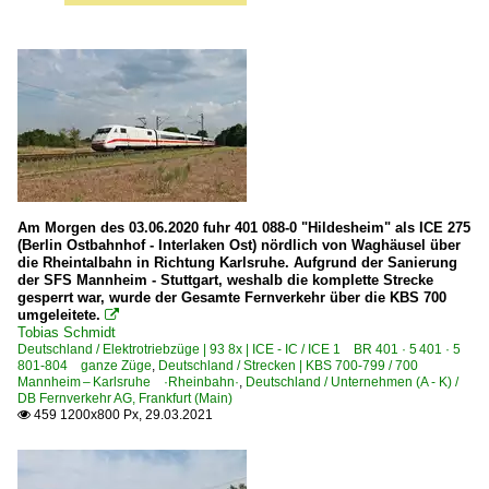
Am Morgen des 03.06.2020 fuhr 401 088-0 "Hildesheim" als ICE 275
(Berlin Ostbahnhof - Interlaken Ost) nördlich von Waghäusel über
die Rheintalbahn in Richtung Karlsruhe. Aufgrund der Sanierung
der SFS Mannheim - Stuttgart, weshalb die komplette Strecke
gesperrt war, wurde der Gesamte Fernverkehr über die KBS 700
umgeleitete.

Tobias Schmidt
Deutschland / Elektrotriebzüge | 93 8x | ICE - IC / ICE 1 BR 401 · 5 401 · 5
801-804 ganze Züge
,
Deutschland / Strecken | KBS 700-799 / 700
Mannheim – Karlsruhe ·Rheinbahn·
,
Deutschland / Unternehmen (A - K) /
DB Fernverkehr AG, Frankfurt (Main)
459 1200x800 Px, 29.03.2021
