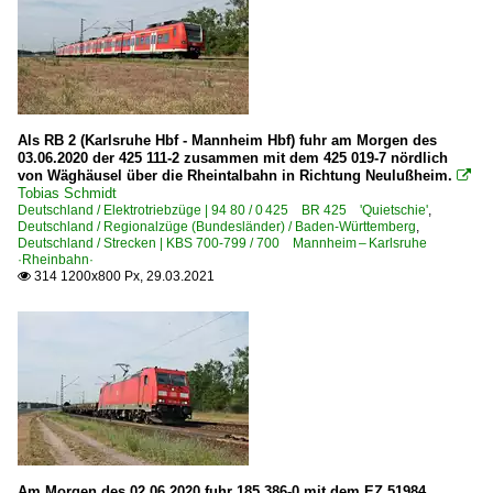
Als RB 2 (Karlsruhe Hbf - Mannheim Hbf) fuhr am Morgen des
03.06.2020 der 425 111-2 zusammen mit dem 425 019-7 nördlich
von Wäghäusel über die Rheintalbahn in Richtung Neulußheim.

Tobias Schmidt
Deutschland / Elektrotriebzüge | 94 80 / 0 425 BR 425 'Quietschie'
,
Deutschland / Regionalzüge (Bundesländer) / Baden-Württemberg
,
Deutschland / Strecken | KBS 700-799 / 700 Mannheim – Karlsruhe
·Rheinbahn·
314 1200x800 Px, 29.03.2021

Am Morgen des 02.06.2020 fuhr 185 386-0 mit dem EZ 51984