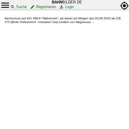
BAHN
BILDER.DE
Suche
Registrieren
Login
Nachschuss auf 401 588-9 "Hildesheim", als dieser am Morgen des 03.06.2020 als ICE
275 (Berlin Ostbahnhof - Interlaken Ost) nördlich von Waghäusel ...