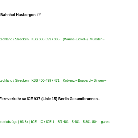
n Bahnhof Hasbergen.

tschland / Strecken | KBS 300-399 / 385 (Wanne-Eickel–) Münster –
schland / Strecken | KBS 400-499 / 471 Koblenz – Boppard – Bingen –
)
 Fernverkehr 🚝 ICE 937 (Linie 15) Berlin Gesundbrunnen–
trotriebzüge | 93 8x | ICE - IC / ICE 1 BR 401 · 5 401 · 5 801-804 ganze