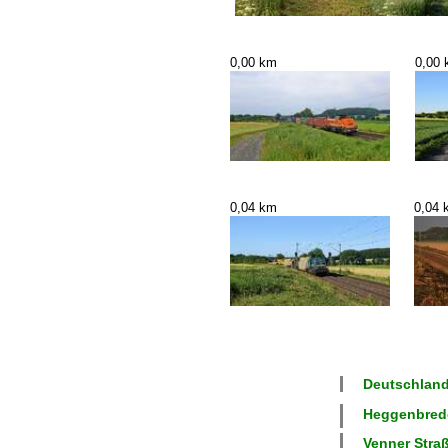
0,00 km
0,00
0,04 km
0,04 
Deutschland
Heggenbrede
Venner Straß