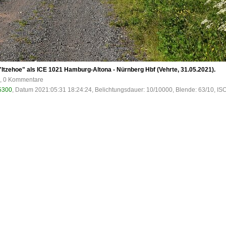
Itzehoe" als ICE 1021 Hamburg-Altona - Nürnberg Hbf (Vehrte, 31.05.2021).
e, 0 Kommentare
5300
, Datum 2021:05:31 18:24:24, Belichtungsdauer: 10/10000, Blende: 63/10, IS