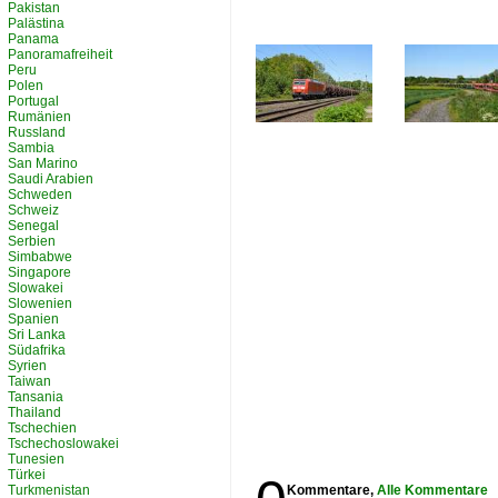
Pakistan
Palästina
Panama
Panoramafreiheit
Peru
Polen
Portugal
Rumänien
Russland
Sambia
San Marino
Saudi Arabien
Schweden
Schweiz
Senegal
Serbien
Simbabwe
Singapore
Slowakei
Slowenien
Spanien
Sri Lanka
Südafrika
Syrien
Taiwan
Tansania
Thailand
Tschechien
Tschechoslowakei
Tunesien
Türkei
Turkmenistan
Kommentare,
Alle Kommentare