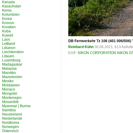
Kanada
Kasachstan
Kenia
Kolumbien
Korea
Kosovo
Kroatien
Kuba
Kuwait
Laos
DB Fernverkehr Tz 106 (401 006/506) "
Lettland
Reinhard Kühn
30.06.2021, 613 Aufruf
Libanon
Liechtenstein
EXIF:
NIKON CORPORATION NIKON D
Litauen
Luxemburg
Madagaskar
Malaysia
Marokko
Mazedonien
Mexiko
Moldawien
Monaco
Mongolei
Montenegro
Mosambik
Myanmar | Burma
Namibia
Neuseeland
Niederlande
Nordkorea
Norwegen
Österreich