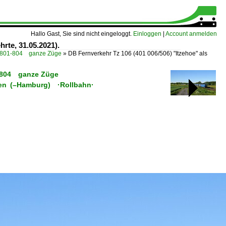
Hallo Gast, Sie sind nicht eingeloggt.
Einloggen
|
Account anmelden
rte, 31.05.2021).
5 801-804 ganze Züge
»
DB Fernverkehr Tz 106 (401 006/506) "Itzehoe" als
01-804 ganze Züge
emen (–Hamburg) ·Rollbahn·