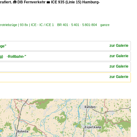
rafiert. 🧰 DB Fernverkehr 🚝 ICE 935 (Linie 15) Hamburg-
trotriebzüge | 93 8x | ICE - IC / ICE 1 BR 401 · 5 401 · 5 801-804 ganze
zur Galerie
üge"
zur Galerie
rg) ·Rollbahn·"
zur Galerie
zur Galerie