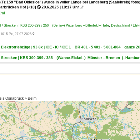
(Tz 159 "Bad Oldesloe") wurde in voller Länge bei Landsberg (Saalekreis) fotog
arbrücken Hbf [+10] 🕓 20.6.2025 | 18:17 Uhr

ral
 / Strecken | KBS 200-299 / 250 (Berlin–) Wittenberg – Bitterfeld – Halle
,
Deutschland / Elek
1015 Px, 27.07.2026

 Elektrotriebzüge | 93 8x | ICE - IC / ICE 1 BR 401 · 5 401 · 5 801-804 ganze Z
 / Strecken | KBS 300-399 / 385 (Wanne-Eickel–) Münster – Bremen (–Hambu
eis Osnabrück > Belm