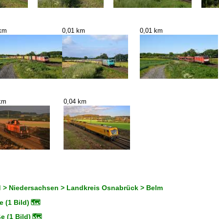
 km
0,01 km
0,01 km
km
0,04 km
 > Niedersachsen > Landkreis Osnabrück > Belm
 (1 Bild)
🗺
e (1 Bild)
🗺