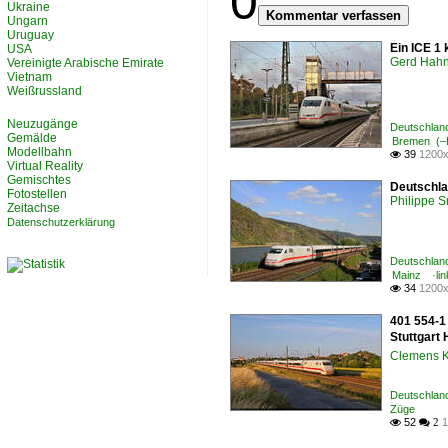
0
Ukraine
Kommentar verfassen
Ungarn
Uruguay
Ein ICE 1
USA
Gerd Hah
Vereinigte Arabische Emirate
Vietnam
Weißrussland
Neuzugänge
Deutschland
Gemälde
Bremen (–
Modellbahn
39
1200x

Virtual Reality
Gemischtes
Deutschla
Fotostellen
Philippe 
Zeitachse
Datenschutzerklärung
Deutschland
Mainz ·lin
34
1200x

401 554-1
Stuttgart 
Clemens K
Deutschland
Züge
52
1

 2