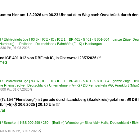
 kommt hier am 1.8.2026 um 06.23 Uhr auf dem Weg nach Osnabrück durch de
n
 / Elektrotriebzüge | 93 8x | ICE - IC / ICE 1 BR 401 · 5 401 · 5 801-804 ganze Züge
,
Deu
Hamburg) ·Rollbahn·
,
Deutschland / Bahnhöfe (F - K) / Hasbergen
836 Px, 01.08.2026
nd ICE 401 012 von DBF mit IC, in Oberwesel 23/7/2026

Smets
 / Elektrotriebzüge | 93 8x | ICE - IC / ICE 1 BR 401 · 5 401 · 5 801-804 ganze Züge
,
Deut
ke Rheinstrecke·
,
Deutschland / Unternehmen (A - K) / DB Fernverkehr AG, Frankfurt (Main
800 Px, 31.07.2026

 (Tz 154 "Flensburg") ist gerade durch Landsberg (Saalekreis) gefahren. 🧰 DB
Hbf [+5] 🕓 20.6.2025 | 20:10 Uhr

ral
 / Strecken | KBS 200-299 / 250 (Berlin–) Wittenberg – Bitterfeld – Halle
,
Deutschland / Elek
600x1015 Px, 30.07.2026
