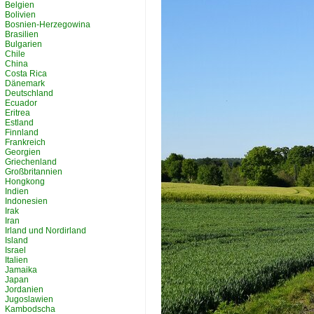
Belgien
Bolivien
Bosnien-Herzegowina
Brasilien
Bulgarien
Chile
China
Costa Rica
Dänemark
Deutschland
Ecuador
Eritrea
Estland
Finnland
Frankreich
Georgien
Griechenland
Großbritannien
Hongkong
Indien
Indonesien
Irak
Iran
Irland und Nordirland
Island
Israel
Italien
Jamaika
Japan
Jordanien
Jugoslawien
Kambodscha