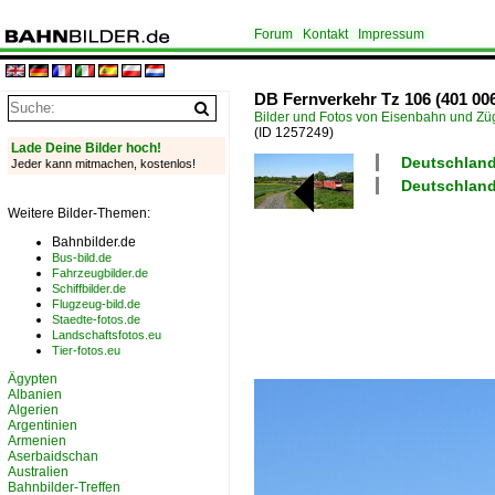
Forum
Kontakt
Impressum
DB Fernverkehr Tz 106 (401 006
Bilder und Fotos von Eisenbahn und Z
(ID 1257249)
Lade Deine Bilder hoch!
Deutschland 
Jeder kann mitmachen, kostenlos!
Deutschland
Weitere Bilder-Themen:
Bahnbilder.de
Bus-bild.de
Fahrzeugbilder.de
Schiffbilder.de
Flugzeug-bild.de
Staedte-fotos.de
Landschaftsfotos.eu
Tier-fotos.eu
Ägypten
Albanien
Algerien
Argentinien
Armenien
Aserbaidschan
Australien
Bahnbilder-Treffen