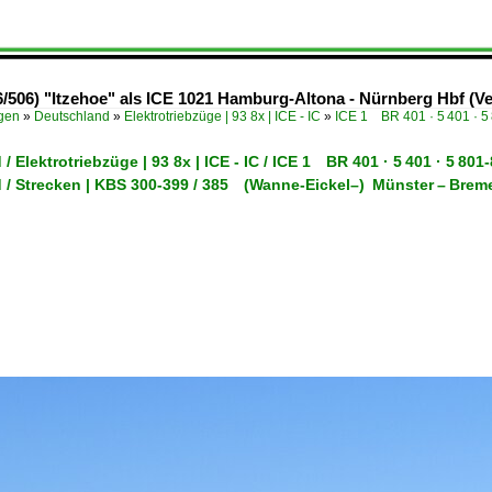
/506) "Itzehoe" als ICE 1021 Hamburg-Altona - Nürnberg Hbf (Veh
ügen
»
Deutschland
»
Elektrotriebzüge | 93 8x | ICE - IC
»
ICE 1 BR 401 · 5 401 · 
/ Elektrotriebzüge | 93 8x | ICE - IC / ICE 1 BR 401 · 5 401 · 5 8
 / Strecken | KBS 300-399 / 385 (Wanne-Eickel–) Münster – Br